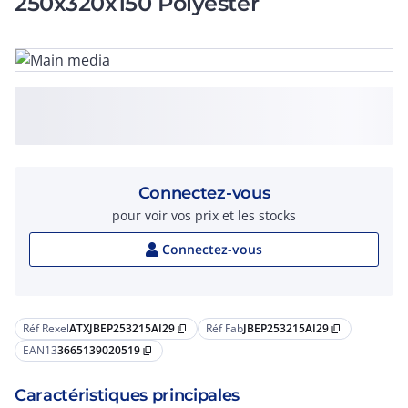
250x320x150 Polyester
Connectez-vous
pour voir vos prix et les stocks
Connectez-vous
Réf Rexel
ATXJBEP253215AI29
Réf Fab
JBEP253215AI29
content_copy
content_copy
EAN13
3665139020519
content_copy
Caractéristiques principales