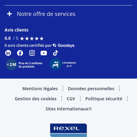
Notre offre de services
Avis clients
★
★
★
★
★
★
★
★
★
★
0.0
/ 5
0 avis clients certifiés par
Mentions légales
Données personnelles
Gestion des cookies
CGV
Politique sécurité
Sites internationaux
open_in_new