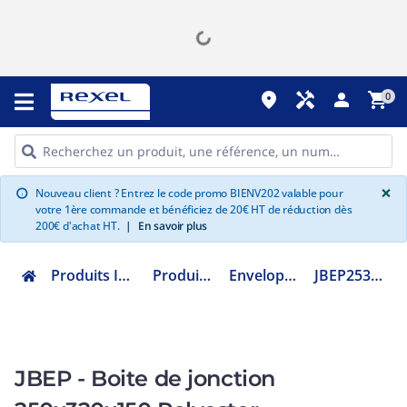
place
handyman
person
shopping_cart
0
G
×
Nouveau client ? Entrez le code promo BIENV202 valable pour
info
votre 1ère commande et bénéficiez de 20€ HT de réduction dès
200€ d'achat HT.
|
En savoir plus
Produits Industriels
Produits ATEX
Enveloppe ATEX
JBEP253215AI29
JBEP - Boite de jonction