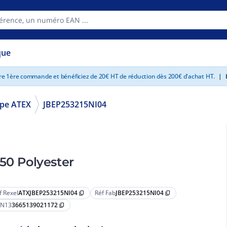
que
tre 1ère commande et bénéficiez de 20€ HT de réduction dès 200€ d'achat HT.
|
E
pe ATEX
JBEP253215NI04
50 Polyester
f Rexel
ATXJBEP253215NI04
Réf Fab
JBEP253215NI04
content_copy
content_copy
N13
3665139021172
content_copy