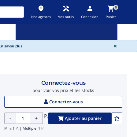
place
handyman
person
shopping_cart
0
Nos agences
Vos outils
Connexion
Panier
Nouveau
Promos
Destockage
feedback
local_offer
new_releases
GLOBA
×
n savoir plus
Connectez-vous
pour voir vos prix et les stocks
Connectez-vous
P.
-
+
Ajouter au panier
Min: 1 P. | Multiple: 1 P.