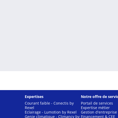
Expertises
Notre offre de servi
Courant faible - Conectis by
Portail de services
Rexel
Expertise métier
Eclairage - Lumotion by Rexel
Gestion d'entreprise
Genie climatique - Climancy by
Financement & CEE