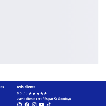
ces
Avis clients
★
★
★
★
★
★
★
★
★
★
0.0
/ 5
0 avis clients certifiés par