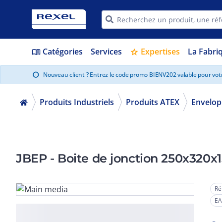
Catégories
Services
Expertises
La Fabri
menu_book
star
Nouveau client ? Entrez le code promo BIENV202 valable pour vo
info
Produits Industriels
Produits ATEX
Envelop
JBEP - Boite de jonction 250x320x1
Ré
EA