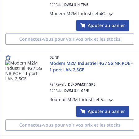
Réf Fab :
DWM-314-TP/E
Modem M2M Industriel 4G LTE Cat. 4 POE - 2 antennes LTE externes - 2 ports LAN FE - 2 ports LAN FE PoE - Débit LTE descendant/montant : 150 Mbps/50 Mbps - un emplacement SIM - Client OpenVPN
Ajouter au panier
Connectez-vous pour voir vos prix et les stocks
DLINK
Modem M2M Industriel 4G / 5G NR POE -
1 port LAN 2.5GE
Réf Rexel :
DLKDWM311GPE
Réf Fab :
DWM-311-GP/E
Routeur M2M Industriel 5G NR PoE - Double SIM 4 antennes cellulaires externes - 1 port LAN 2.5GE PoE Débit 5G descendant/montant : 3.4Gbps/550 Mbps - Double SIM Failover- Client OpenVPN Température étendue -30°C à +60°C
Ajouter au panier
Connectez-vous pour voir vos prix et les stocks