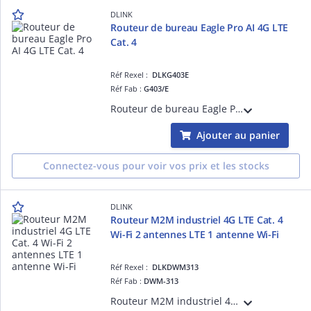
DLINK
Routeur de bureau Eagle Pro AI 4G LTE
Cat. 4
Réf Rexel :
DLKG403E
Réf Fab :
G403/E
Routeur de bureau Eagle Pro AI 4G LTE Cat. 4 et backup auto WAN < -> 4G 4 ports LAN 10/100Mbps - 1 port WAN 10/100Mbps - Wi-Fi N300
Ajouter au panier
Connectez-vous pour voir vos prix et les stocks
DLINK
Routeur M2M industriel 4G LTE Cat. 4
Wi-Fi 2 antennes LTE 1 antenne Wi-Fi
Réf Rexel :
DLKDWM313
Réf Fab :
DWM-313
Routeur M2M industriel 4G LTE Cat. 4 Wi-Fi - Deux antennes LTE externes -Une antenne Wi-Fi externe - Débit LTE descendant/montant 150 Mbps/50 Mbps - 802.11n - Double SIM - 1 port FE - Serveur VPN - Température étendue -30°C à +60°C