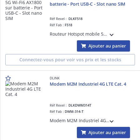
batterie - Port USB-C - Slot nano SIM
Réf Rexel :
DLKF518
Réf Fab :
F518
Routeur Hotspot mobile 5G NR/4G LTE Wi-Fi 6 AX1800 1 port USB Type-C avec Power Delivery (PD 3.0) pour recharger un appareil tout en restant connecté - Nano SIM - Fonctionne avec n'importe quel opérateur - 16 clients Wi-Fi
Ajouter au panier
Connectez-vous pour voir vos prix et les stocks
DLINK
Modem M2M Industriel 4G LTE Cat. 4
Réf Rexel :
DLKDWM314T
Réf Fab :
DWM-314-T
Modem M2M Industriel 4G LTE Cat. 4 2 antennes LTE externes - 4 ports LAN FE Débit LTE descendant/montant : 150 Mbps/50 Mbps - un emplacement SIM - Client OpenVPN - Température étendue -30°C à +60°C
Ajouter au panier