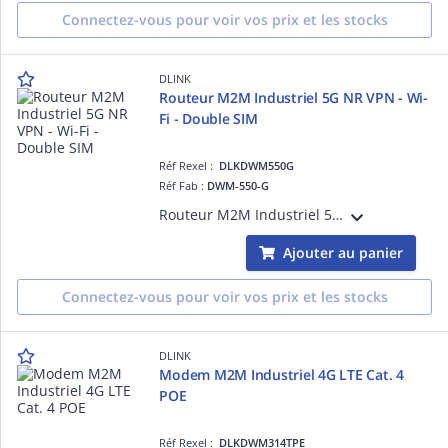
Connectez-vous pour voir vos prix et les stocks
DLINK
Routeur M2M Industriel 5G NR VPN - Wi-
Fi - Double SIM
Réf Rexel :
DLKDWM550G
Réf Fab :
DWM-550-G
Routeur M2M Industriel 5G NR VPN - Wi-Fi - Double SIM 4 antennes cellulaires + 2 x Wi-Fi externes - Wi-Fi AX1800 - Multi-SSID/VLAN-1 port WAN/LAN GE & 3 ports LAN GE - Double SIM Failover - Serveur VPN Température étendue -30°C à +70°C
Ajouter au panier
Connectez-vous pour voir vos prix et les stocks
DLINK
Modem M2M Industriel 4G LTE Cat. 4
POE
Réf Rexel :
DLKDWM314TPE