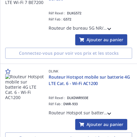
Réf Rexel :
DLKG572
Réf Fab :
G572
Routeur de bureau 5G NR/4G LTE Wi-Fi 7 BE7200 2 connecteurs TS-9 et backup auto WAN < -> 5G - 4 ports LAN Gigabit - 1 port WAN 2,5Gigabit - Wi-Fi 7 BE7200 - Fonctionne avec n'importe quel opérateur
Ajouter au panier
Connectez-vous pour voir vos prix et les stocks
DLINK
Routeur Hotspot mobile sur batterie 4G
LTE Cat. 6 - Wi-Fi AC1200
Réf Rexel :
DLKDWR933E
Réf Fab :
DWR-933
Routeur Hotspot sur batterie 4G LTE Cat. 6 - Wi-Fi AC1200 - Débit descendant/montant 300 Mbps/50 Mbps - Batterie 3000mAh - Ecran LCD - Lecteur microSD - 1 port micro-USB pour le recharger - DAS Body : 1,545W/kg
Ajouter au panier