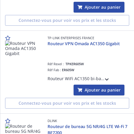
Ajouter au panier
Connectez-vous pour voir vos prix et les stocks
TP-LINK ENTERPRISES FRANCE
Routeur VPN Omada AC1350 Gigabit
Réf Rexel :
TPKER605W
Réf Fab :
ER605W
Routeur WiFi AC1350 bi-bande (867 Mbps@5 GHz, 450 Mbps@2,4 GHz), 5 ports Gigabit et 4 antennes pour couverture. Admin cloud via Omada, VPN (IPSec, OpenVPN, PPTP, L2TP) et sécurité avancée (DoS, filtrage IP/MAC/URL).
Ajouter au panier
Connectez-vous pour voir vos prix et les stocks
DLINK
Routeur de bureau 5G NR/4G LTE Wi-Fi 7
BE7200