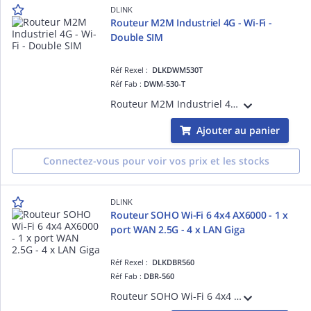
DLINK
Routeur M2M Industriel 4G - Wi-Fi -
Double SIM
Réf Rexel :
DLKDWM530T
Réf Fab :
DWM-530-T
Routeur M2M Industriel 4G VPN LTE Cat. 4 - Wi-Fi - Double SIM - 2 antennes LTE externes - 2 antennes Wi-Fi externe -Wi-Fi N300- 1 port WAN/LAN FE & 3 ports LAN FE - Double SIM Failover - Serveur VPN - Température étendue -30°C à +70°C
Ajouter au panier
Connectez-vous pour voir vos prix et les stocks
DLINK
Routeur SOHO Wi-Fi 6 4x4 AX6000 - 1 x
port WAN 2.5G - 4 x LAN Giga
Réf Rexel :
DLKDBR560
Réf Fab :
DBR-560
Routeur SOHO Wi-Fi 6 4x4 AX6000 1 x port WAN 2.5G - 4 x LAN Giga - basculement automatique vers Internet via 4G/5G (via DWM-222W/D501) Wi-Fi 6 AX6000 ultra-rapides - Mesh - Partager des fichiers via le port USB-C VPN intégré - Firewall