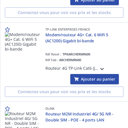
Connectez-vous pour voir vos prix et les stocks
TP-LINK ENTERPRISES FRANCE
Modem/routeur 4G+ Cat. 6 WiFi 5
(AC1200) Gigabit bi-bande
Réf Rexel :
TPKARCHERMR600
Réf Fab :
ARCHERMR600
Routeur 4G TP-Link Cat6 (jusqu'à 300 Mbps) : SIM plug'and'play, testé dans 100+ pays. MIMO et 2 antennes LTE pour signal stable, ports Gigabit, mode LAN/WAN, compatible OneMesh et gestion facile via l'appli Tether.
Ajouter au panier
Connectez-vous pour voir vos prix et les stocks
DLINK
Routeur M2M Industriel 4G/ 5G NR -
Double SIM - POE - 4 ports LAN