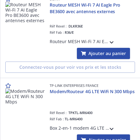
Routeur MESH Wi-Fi 7 AI Eagle Pro
BE3600 avec antennes externes
Réf Rexel :
DLKR36E
Réf Fab :
R36/E
Routeur MESH Wi-Fi 7 AI Eagle Pro BE3600 avec antennes externes - 3 ports LAN 2.5G - 1 port WAN 2.5G - fonctionnalités MESH et Smart Roaming - WPA3 - IA pour l'optimisation du signal, du trafic
Ajouter au panier
Connectez-vous pour voir vos prix et les stocks
TP-LINK ENTERPRISES FRANCE
Modem/Routeur 4G LTE WiFi N 300 Mbps
Réf Rexel :
TPKTL-MR6400
Réf Fab :
TL-MR6400
Box 2-en-1 modem 4G LTE et routeur WiFi : partagez la 4G jusqu'à 150 Mbps, WiFi 300 Mbps (2,4 GHz). Slot Micro-SIM multi-opérateurs, antennes LTE externes, port LAN/WAN, jusqu'à 32 appareils, portable, installation simple.
Ajouter au panier