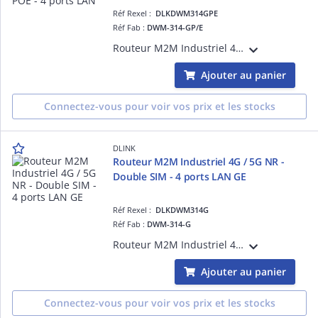
Réf Rexel :
DLKDWM314GPE
Réf Fab :
DWM-314-GP/E
Routeur M2M Industriel 4G/5G NR PoE - Double SIM - 4 antennes cellulaires externes - 2 ports LAN GE - 2 ports LAN GE PoE - Double SIM Failover - Client OpenVPN -Température étendue -30°C à +60°C
Ajouter au panier
Connectez-vous pour voir vos prix et les stocks
DLINK
Routeur M2M Industriel 4G / 5G NR -
Double SIM - 4 ports LAN GE
Réf Rexel :
DLKDWM314G
Réf Fab :
DWM-314-G
Routeur M2M Industriel 4G / 5G NR - Double SIM -4 antennes cellulaires externes - 4 ports LAN GE - Double SIM Failover - Client OpenVPN - Température étendue -30°C à +60°C
Ajouter au panier
Connectez-vous pour voir vos prix et les stocks