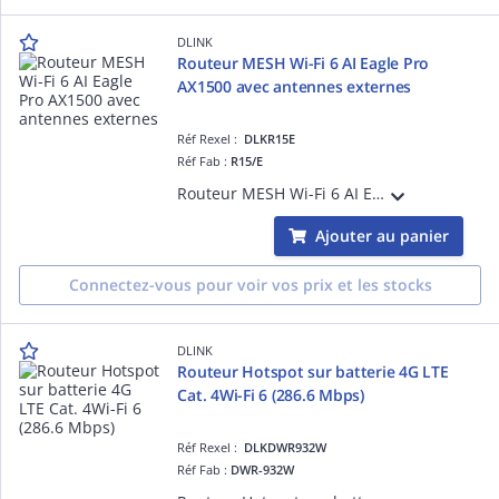
DLINK
Routeur MESH Wi-Fi 6 AI Eagle Pro
AX1500 avec antennes externes
Réf Rexel :
DLKR15E
Réf Fab :
R15/E
Routeur MESH Wi-Fi 6 AI Eagle Pro AX1500 avec antennes externes - 3 ports GbE LAN - 1 port GbE WAN - Firewall - QoS - QuickVPN - WPA3- Intelligence artificielle - Contrôle parental - Application mobile iOS et Android
Ajouter au panier
Connectez-vous pour voir vos prix et les stocks
DLINK
Routeur Hotspot sur batterie 4G LTE
Cat. 4Wi-Fi 6 (286.6 Mbps)
Réf Rexel :
DLKDWR932W
Réf Fab :
DWR-932W