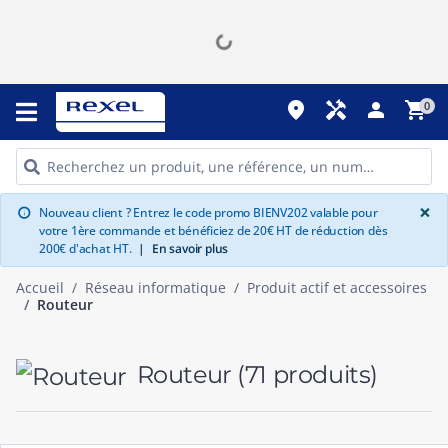
place
handyman
person
shopping_cart
0
G
×
Nouveau client ? Entrez le code promo BIENV202 valable pour
info
votre 1ère commande et bénéficiez de 20€ HT de réduction dès
200€ d'achat HT.
|
En savoir plus
Accueil
Réseau informatique
Produit actif et accessoires
Routeur
Routeur
(71 produits)