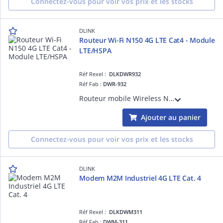
Connectez-vous pour voir vos prix et les stocks
DLINK
Routeur Wi-Fi N150 4G LTE Cat4 - Module
LTE/HSPA
Réf Rexel :
DLKDWR932
Réf Fab :
DWR-932
Routeur mobile Wireless N150 4G LTE Cat4 - Module LTE/HSPA - Débit montant 50 Mbps, descendant 150 Mbps - Batterie 2020mAh - 1 port micro-USB pour recharge ou modem 4G - Puissance de sortie LTE class 3 (23dBm) - Ecran LCD
Ajouter au panier
Connectez-vous pour voir vos prix et les stocks
DLINK
Modem M2M Industriel 4G LTE Cat. 4
Réf Rexel :
DLKDWM311
Réf Fab :
DWM-311