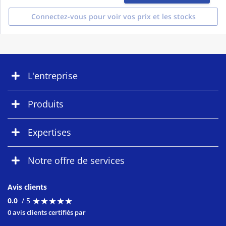
Connectez-vous pour voir vos prix et les stocks
L'entreprise
Produits
Expertises
Notre offre de services
Avis clients
★
★
★
★
★
★
★
★
★
★
0.0
/ 5
0 avis clients certifiés par