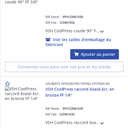
Réf Rexel :
IPH123461556
Réf Fab :
123461556
VSH CoolPress coude 90° FF 3/8"
Voir les tailles d'emballage du
fabricant
Ajouter au panier
Connectez-vous pour voir vos prix et les stocks
AALBERTS INTEGRATED PIPING SYSTEMS BV
VSH CoolPress raccord évasé écr. en
bronze FF 1/4"
Réf Rexel :
IPH123461635
Réf Fab :
123461635
VSH CoolPress raccord évasé écrou en bronze FF 1/4"