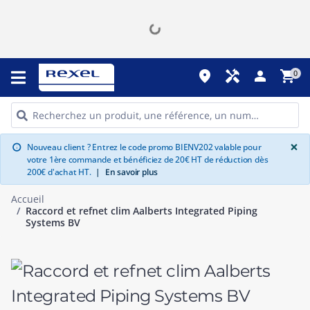
place
handyman
person
shopping_cart
0
G
×
Nouveau client ? Entrez le code promo BIENV202 valable pour
info
votre 1ère commande et bénéficiez de 20€ HT de réduction dès
200€ d'achat HT.
|
En savoir plus
Accueil
Raccord et refnet clim Aalberts Integrated Piping
Systems BV