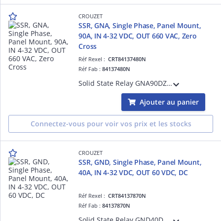
CROUZET
SSR, GNA, Single Phase, Panel Mount,
90A, IN 4-32 VDC, OUT 660 VAC, Zero
Cross
Réf Rexel :
CRT84137480N
Réf Fab :
84137480N
Solid State Relay GNA90DZH, GNA Essential Series, Single Phase, Panel Mount, 90A, Input Voltage 4-32 VDC, Output Voltage 660 VAC, Zero Cross, Input Protection, Resistive Loads, IP20
Ajouter au panier
Connectez-vous pour voir vos prix et les stocks
CROUZET
SSR, GND, Single Phase, Panel Mount,
40A, IN 4-32 VDC, OUT 60 VDC, DC
Réf Rexel :
CRT84137870N
Réf Fab :
84137870N
Solid State Relay GND40DM, GND Series, Single Phase, Panel Mount, 40A, Input Voltage 4-32 VDC, Output Voltage 60 VDC, DC, Input & Output Protection, IP20