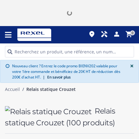
place
handyman
person
shopping_cart
0
G
×
Nouveau client ? Entrez le code promo BIENV202 valable pour
info
votre 1ère commande et bénéficiez de 20€ HT de réduction dès
200€ d'achat HT.
|
En savoir plus
Accueil
Relais statique Crouzet
Relais
statique Crouzet
(100 produits)