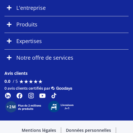
L'entreprise
Produits
Expertises
Notre offre de services
Avis clients
★
★
★
★
★
★
★
★
★
★
0.0
/ 5
0 avis clients certifiés par
Mentions légales
Données personnelles