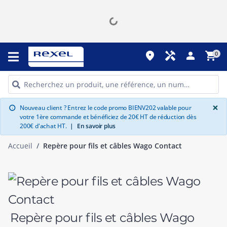
place
handyman
person
shopping_cart
0
G
×
Nouveau client ? Entrez le code promo BIENV202 valable pour
info
votre 1ère commande et bénéficiez de 20€ HT de réduction dès
200€ d'achat HT.
|
En savoir plus
Accueil
Repère pour fils et câbles Wago Contact
Repère pour fils et câbles Wago