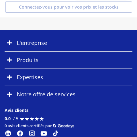
Connectez-vous pour voir vos prix et les stocks
L'entreprise
Produits
Expertises
Notre offre de services
Avis clients
★
★
★
★
★
★
★
★
★
★
0.0
/ 5
0 avis clients certifiés par