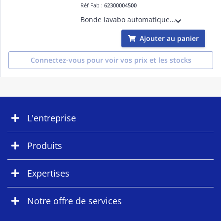
Réf Fab :
62300004500
Bonde lavabo automatique à tirette, H. 60 mm, recoupable, tubulure extra-plate réglable, clapet serti inox D=65 mm, serrage 19-47 mm, corps plastique 100% recyclé, Prises M-A-L et trop-plein, siphon NF avec joint intégré, débit 32 l/min.
Ajouter au panier
Connectez-vous pour voir vos prix et les stocks
L'entreprise
Produits
Expertises
Notre offre de services