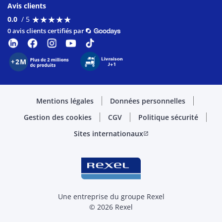
Avis clients
★
★
★
★
★
★
★
★
★
★
0.0
/ 5
0 avis clients certifiés par
Mentions légales
Données personnelles
Gestion des cookies
CGV
Politique sécurité
Sites internationaux
open_in_new
Une entreprise du groupe Rexel
© 2026 Rexel