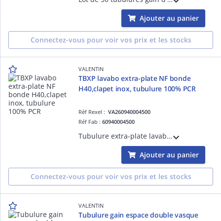
Ajouter au panier
Connectez-vous pour voir vos prix et les stocks
VALENTIN
TBXP lavabo extra-plate NF bonde
H40,clapet inox, tubulure 100% PCR
Réf Rexel :
VA260940004500
Réf Fab :
60940004500
Tubulure extra-plate lavabo avec bonde H34 recoupable, clapet serti inox digiclic/fixe, serrage 5-21 mm, sortie 1'1/4, prise MàL, 2 prises trop-plein, réglable 114-275 mm, corps plastique 100% recyclé, H sous vasque 40mm, débit 39 l/min, NF
Ajouter au panier
Connectez-vous pour voir vos prix et les stocks
VALENTIN
Tubulure gain espace double vasque