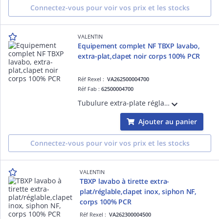
Connectez-vous pour voir vos prix et les stocks
VALENTIN
Equipement complet NF TBXP lavabo,
extra-plat,clapet noir corps 100% PCR
Réf Rexel :
VA262500004700
Réf Fab :
62500004700
Tubulure extra-plate réglable 114-275 mm, bonde H.100 recoupable, clapet digiclic/fixe noir, serrage 5-87 mm, sortie 32 avec prise MàL, 2 trop-pleins, siphon déporté, corps plastique 100 % recyclé, H sous vasque 40 mm, débit 32 l/min, NF.
Ajouter au panier
Connectez-vous pour voir vos prix et les stocks
VALENTIN
TBXP lavabo à tirette extra-
plat/réglable,clapet inox, siphon NF,
corps 100% PCR
Réf Rexel :
VA262300004500