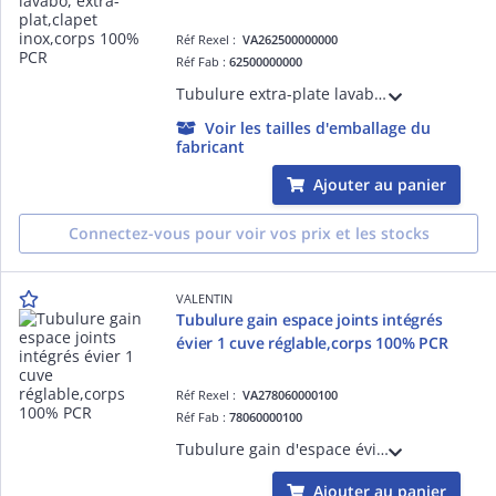
Réf Rexel :
VA262500000000
Réf Fab :
62500000000
Tubulure extra-plate lavabo, bonde H 100 recoupable, clapet inox digiclic/fixe, serr 5-87 mm, sortie D=32, prises MàL et trop-plein, corps plastique 100% recyclé, réglable 114-275 mm, H sous vasque 40 mm, débit 32 l/min, NF.
Voir les tailles d'emballage du
fabricant
Ajouter au panier
Connectez-vous pour voir vos prix et les stocks
VALENTIN
Tubulure gain espace joints intégrés
évier 1 cuve réglable,corps 100% PCR
Réf Rexel :
VA278060000100
Réf Fab :
78060000100
Tubulure gain d'espace évier 1 cuve CONNECTIC, bi-matière, joints intégrés, H sous évier 65,5 mm, entrée 1'1/2, sortie D=40 mm, débit 52 l/min, corps plastique 100 % recyclé, montage 10 x plus rapide, réglage H/P, prises MàL et trop-plein.
Ajouter au panier