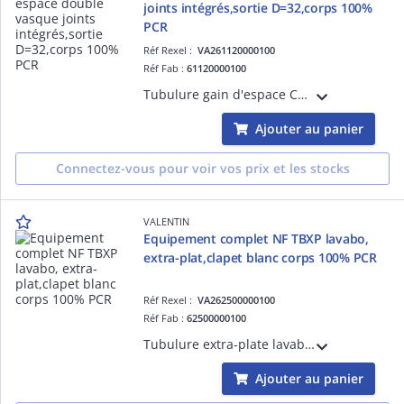
joints intégrés,sortie D=32,corps 100%
PCR
Réf Rexel :
VA261120000100
Réf Fab :
61120000100
Tubulure gain d'espace CONNECTIC bi-matière, joints intégrés, double vasque, corps 100 % recyclé, H sous lavabo 39 mm, réglable H/L/P, sortie D=32, débit 39 l/min, montage 10x plus rapide, prises MàL et trop-plein, garde d'eau 50 mm.
Ajouter au panier
Connectez-vous pour voir vos prix et les stocks
VALENTIN
Equipement complet NF TBXP lavabo,
extra-plat,clapet blanc corps 100% PCR
Réf Rexel :
VA262500000100
Réf Fab :
62500000100
Tubulure extra-plate lavabo réglable 114-275 mm, bonde H100 mm recoupable, clapet digiclic /fixe blanc satin, serr 5-87 mm, prises MàL/trop-plein, sortie D=32, siphon déporté,corps plastique 100% recyclé, H sous plan 40 mm, débit 32 l/min,N
Ajouter au panier