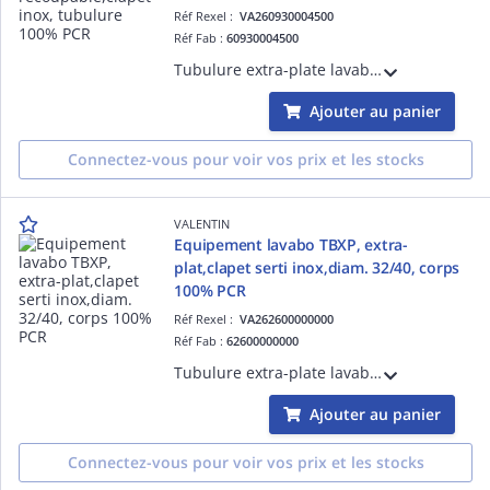
Réf Rexel :
VA260930004500
Réf Fab :
60930004500
Tubulure extra-plate lavabo, bonde H100 recoupable, clapet serti inox digiclic/fixe, serr 5-87 mm, sortie 1'1/4, 1 prise MàL, 2 prises trop-plein, réglable 114-275 mm, corps plastique 100% recyclé, H sous vasque 40 mm, débit 39 l/min, NF.
Ajouter au panier
Connectez-vous pour voir vos prix et les stocks
VALENTIN
Equipement lavabo TBXP, extra-
plat,clapet serti inox,diam. 32/40, corps
100% PCR
Réf Rexel :
VA262600000000
Réf Fab :
62600000000
Tubulure extra-plate lavabo avec bonde H100 mm recoupable, clapet inox digiclic ou fixe, sortie D=32 ou 40 mm, siphon déporté NF, corps plastique 100% recyclé, garde d'eau 50 mm, débit 32 l/min.
Ajouter au panier
Connectez-vous pour voir vos prix et les stocks