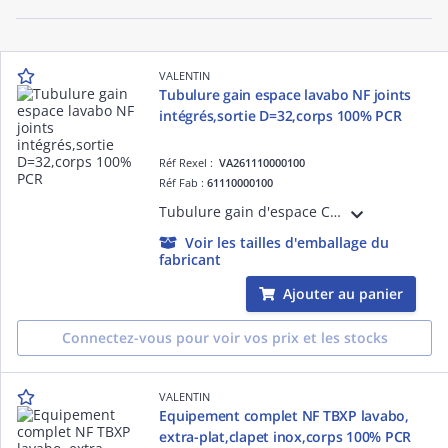
VALENTIN
Tubulure gain espace lavabo NF joints
intégrés,sortie D=32,corps 100% PCR
Réf Rexel :
VA261110000100
Réf Fab :
61110000100
Tubulure gain d'espace CONNECTIC, bi-matière, joints intégrés, H sous lavabo 39 mm, sortie D=32 mm, débit 36 l/min, corps 100 % recyclé, montage 10x plus rapide, réglable H/P, prises MàL et trop-plein, garde d'eau 50 mm.
Voir les tailles d'emballage du
fabricant
Ajouter au panier
Connectez-vous pour voir vos prix et les stocks
VALENTIN
Equipement complet NF TBXP lavabo,
extra-plat,clapet inox,corps 100% PCR