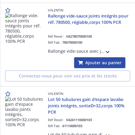
VALENTIN
Rallonge vide-sauce joints intégrés pour
réf. 780500, réglable,corps 100% PCR
Réf Rexel :
VA278070000100
Réf Fab :
78070000100
Rallonge vide-sauce avec joints intégrés pour tubulure CONNECTIC réf. 7805, entrée 1'1/2, corps plastique 100 % recyclé, montage 10x plus rapide, réglage H/P.
Ajouter au panier
Connectez-vous pour voir vos prix et les stocks
VALENTIN
Lot 50 tubulures gain d'espace lavabo
joints intégrés, sortieD=32,corps 100%
PCR
Réf Rexel :
VA261110000103
Réf Fab :
61110000103
Lot de 50 tubulures gain d'espace CONNECTIC bi-matière avec joints intégrés, H sous lavabo 39 mm, sortie D=32, débit 36 l/min, corps plastique 100% recyclé, montage 10x plus rapide, réglable H/P, prises MàL et trop-plein, garde d'eau 50 mm.