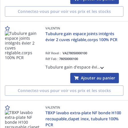
Connectez-vous pour voir vos prix et les stocks
VALENTIN
Tubulure gain espace joints intégrés
évier 2 cuves réglable,corps 100% PCR
Réf Rexel :
VA278050000100
Réf Fab :
78050000100
Tubulure gain d'espace évier 2 cuves CONNECTIC, bi-matière, joints intégrés, H sous évier 65,5 mm, entrée 1'1/2, sortie D=40, débit 62 l/min, corps plastique 100 % recyclé, montage 10 x plus rapide, réglage H/L/P, prises MàL et trop-plein.
Ajouter au panier
Connectez-vous pour voir vos prix et les stocks
VALENTIN
TBXP lavabo extra-plate NF bonde H100
recoupable,clapet inox, tubulure 100%
PCR