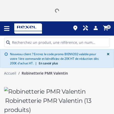
place
handyman
person
shopping_cart
0
G
×
Nouveau client ? Entrez le code promo BIENV202 valable pour
info
votre 1ère commande et bénéficiez de 20€ HT de réduction dès
200€ d'achat HT.
|
En savoir plus
Accueil
Robinetterie PMR Valentin
Robinetterie PMR Valentin
(13
produits)