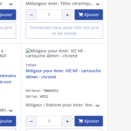
ir
Mélangeur évier. Têtes céramiques 1/2 tour. Norme NF
jouter
Ajouter
s prix
Connectez-vous pour voir vos prix
et les stocks
THEWA
Mitigeur pour évier. VIZ NF - cartouche
 mémoire
40mm - chromé
é-noir
Réf Rexel :
TWAVIZ12
Réf Fab :
VIZ12
Mitigeur / Robinet pour évier. Norme NF ECAU. Cartouche céramique D= 35 mm. Corps laiton. Chromé. Bec classique. Flexibles inox fournis. Gamme complète cuisineet salle de Bains
Mitigeur évier. Bec haut modulable avec mémoire de forme. Type C3 Chromé/Noir
jouter
Ajouter