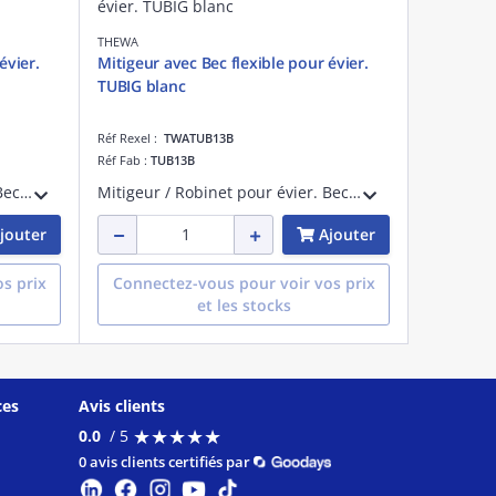
THEWA
évier.
Mitigeur avec Bec flexible pour évier.
TUBIG blanc
Réf Rexel :
TWATUB13B
Réf Fab :
TUB13B
Mitigeur / Robinet pour évier. Bec 1 jet surflexible noir.Corps chromé. Cartuche D= 25mm.
Mitigeur / Robinet pour évier. Bec 1 jet sur flexible blanc. Corps chromé. Carouche D= 25mm.
jouter
Ajouter
s prix
Connectez-vous pour voir vos prix
et les stocks
ces
Avis clients
★
★
★
★
★
★
★
★
★
★
0.0
/ 5
0 avis clients certifiés par