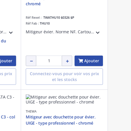
chromé
Réf Rexel :
TWATHU10 $0326 $P
Réf Fab :
THU10
Mitigeur évier,Bec standard. NormeNF
Mitigeur évier. Norme NF. Cartouche céramique D= 35 mm
e du
jouter
Ajouter
s prix
Connectez-vous pour voir vos prix
et les stocks
THEWA
C3 - col
Mitigeur avec douchette pour évier.
UIGE - type professionnel - chromé