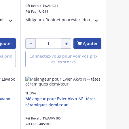
Réf Rexel :
TWAUIG14
Réf Fab :
UIG14
Mitigeur évier. Cartouche céramiqueéconomie eauénergie. D=35mm. Chromé
Mitigeur / Robinet pourévier. douchettemobile.
jouter
Ajouter
s prix
Connectez-vous pour voir vos prix
et les stocks
THEWA
Lavabo
Mélangeur pour Evier Akvo NF- têtes
céramiques demi-tour
Réf Rexel :
TWAAKV100
Réf Fab :
AKV100