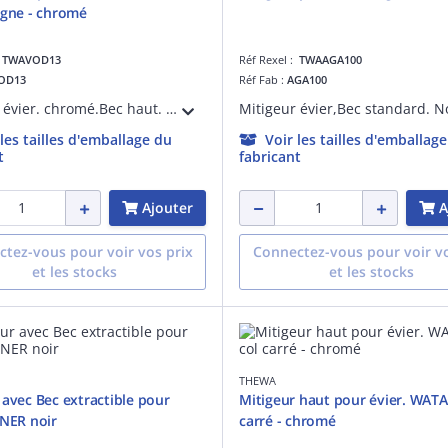
ygne - chromé
:
TWAVOD13
Réf Rexel :
TWAAGA100
OD13
Réf Fab :
AGA100
Mitigeur évier. chromé.Bec haut. Norme NF. Cartouche céramique D=35 mm
 les tailles d'emballage du
Voir les tailles d'emballag
t
fabricant
Ajouter
A
tez-vous pour voir vos prix
Connectez-vous pour voir vo
et les stocks
et les stocks
THEWA
 avec Bec extractible pour
Mitigeur haut pour évier. WATA 
ANER noir
carré - chromé