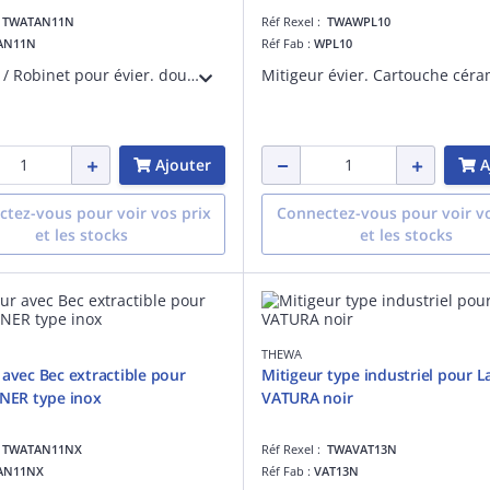
:
TWATAN11N
Réf Rexel :
TWAWPL10
AN11N
Réf Fab :
WPL10
Mitigeur / Robinet pour évier. douchette extractible 1 jet. CartoucheD= 40mm.Noir.
Ajouter
A
tez-vous pour voir vos prix
Connectez-vous pour voir vo
et les stocks
et les stocks
THEWA
 avec Bec extractible pour
Mitigeur type industriel pour 
ANER type inox
VATURA noir
:
TWATAN11NX
Réf Rexel :
TWAVAT13N
AN11NX
Réf Fab :
VAT13N