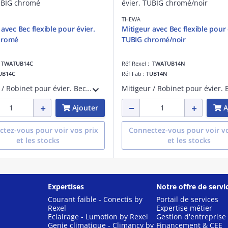
THEWA
avec Bec flexible pour évier.
Mitigeur avec Bec flexible pour 
hromé
TUBIG chromé/noir
:
TWATUB14C
Réf Rexel :
TWATUB14N
UB14C
Réf Fab :
TUB14N
Mitigeur / Robinet pour évier. Bec 1 jet sur flexible. Chromé. Cartouche D= 25m.
Ajouter
A
tez-vous pour voir vos prix
Connectez-vous pour voir vo
et les stocks
et les stocks
Expertises
Notre offre de servi
Courant faible - Conectis by
Portail de services
Rexel
Expertise métier
Eclairage - Lumotion by Rexel
Gestion d'entreprise
Genie climatique - Climancy by
Financement & CEE