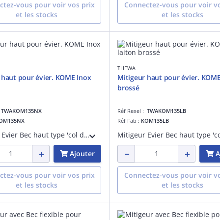
tez-vous pour voir vos prix
Connectez-vous pour voir vo
et les stocks
et les stocks
THEWA
 haut pour évier. KOME Inox
Mitigeur haut pour évier. KOME
brossé
:
TWAKOM135NX
Réf Rexel :
TWAKOM135LB
OM135NX
Réf Fab :
KOM135LB
Mitigeur Evier Bec haut type 'col de cygne' - Inox massif
Ajouter
A
tez-vous pour voir vos prix
Connectez-vous pour voir vo
et les stocks
et les stocks