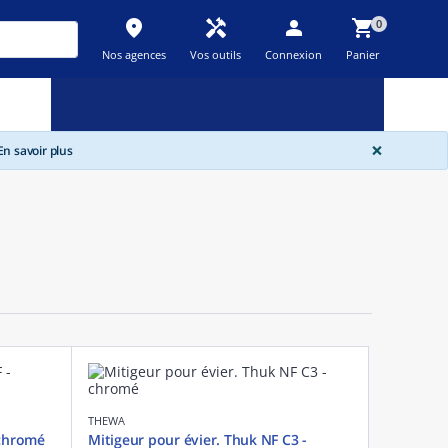
place
handyman
person
shopping_cart
0
Nos agences
Vos outils
Connexion
Panier
Nouveau
Promos
Destockage
feedback
local_offer
new_releases
GLOBA
×
n savoir plus
THEWA
 chromé
Mitigeur pour évier. Thuk NF C3 -