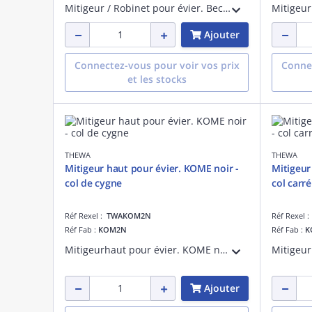
Mitigeur / Robinet pour évier. Bec 1 jet surflexible noir.Corps chromé. Cartuche D= 25mm.
Ajouter
Connectez-vous pour voir vos prix
Connec
et les stocks
THEWA
THEWA
Mitigeur haut pour évier. KOME noir -
Mitigeur
col de cygne
col carré
Réf Rexel :
TWAKOM2N
Réf Rexel 
Réf Fab :
KOM2N
Réf Fab :
K
Mitigeurhaut pour évier. KOME noir- coldecygne
Ajouter