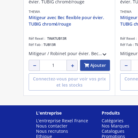
THEWA
THEWA
Mitigeur avec Bec flexible pour évier.
Mitigeur 
TUBIG chromé/rouge
TUBIG c
Réf Rexel :
TWATUB13R
Réf Rexel 
Réf Fab :
TUB13R
Réf Fab :
T
Mitigeur / Robinet pour évier. Bec 1 jet sur flexible rouge. Corps chromé. Carouche D= 25mm.
Ajouter
Connectez-vous pour voir vos prix
Connec
et les stocks
L'entreprise
Produits
L'entreprise Rexel France
Catégories
Nous contacter
Nos Marques
Nous recrutons
Catalogues
Ethique
Promotions