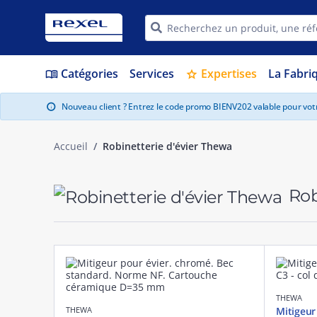
Catégories
Services
Expertises
La Fabri
menu_book
star
Nouveau client ? Entrez le code promo BIENV202 valable pour vo
info
Accueil
Robinetterie d'évier Thewa
Rob
THEWA
THEWA
Mitigeur