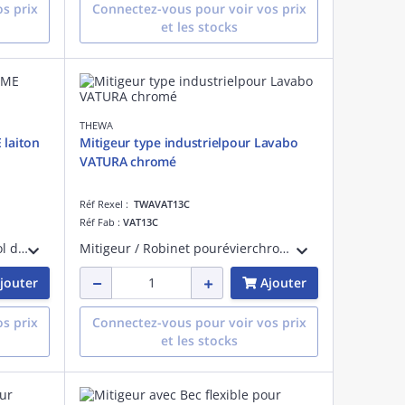
s prix
Connectez-vous pour voir vos prix
et les stocks
THEWA
 laiton
Mitigeur type industrielpour Lavabo
VATURA chromé
Réf Rexel :
TWAVAT13C
Réf Fab :
VAT13C
Mitigeur Evier Bec haut type 'col de cygne' - Laiton brossé
Mitigeur / Robinet pourévierchromé
jouter
Ajouter
s prix
Connectez-vous pour voir vos prix
et les stocks