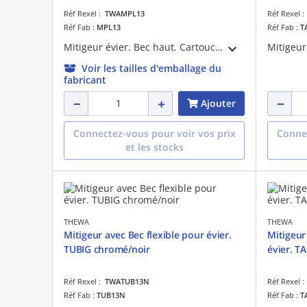
Réf Rexel :
TWAMPL13
Réf Rexel 
Réf Fab :
MPL13
Réf Fab :
T
Mitigeur évier. Bec haut. Cartouche céramique D= 35 mm.Chromé. NF
Voir les tailles d'emballage du
fabricant
Ajouter
Connectez-vous pour voir vos prix
Connec
et les stocks
THEWA
THEWA
Mitigeur avec Bec flexible pour évier.
Mitigeur
TUBIG chromé/noir
évier. T
Réf Rexel :
TWATUB13N
Réf Rexel 
Réf Fab :
TUB13N
Réf Fab :
T