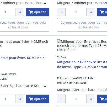
Mitigeur / Robinet pour évier. douchette extractible 1 jet. Cartouche D= 40mm.CouleurNickel type Inox.
Mitigeur / Robinet pourévierno
Ajouter
A
tez-vous pour voir vos prix
Connectez-vous pour voir vo
et les stocks
et les stocks
 haut pour évier. KOME noir -
THEWA
Mitigeur pour Evier avec Bec à
de forme. Type C3. MADI chrom
:
TWAKOM3N
Réf Rexel :
TWAMPL13FLEXNE
OM3N
Réf Fab :
MPL13FLEXNE
Mitigeur Evier Bec haut carré KOMEnoir
Ajouter
A