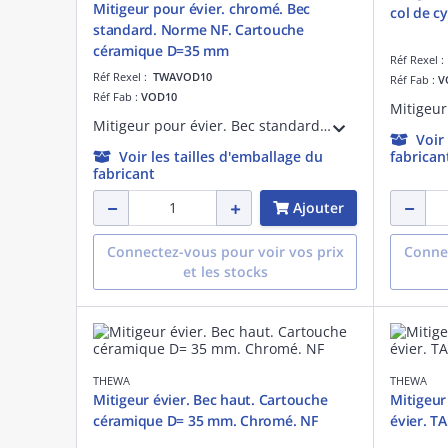
Mitigeur pour évier. chromé. Bec
col de c
standard. Norme NF. Cartouche
céramique D=35 mm
Réf Rexel 
Réf Rexel :
TWAVOD10
Réf Fab :
V
Réf Fab :
VOD10
Mitigeur pour évier. Bec standard. NFC3 économie d'eau et d'énergie. Embasemétal. Flexibles pré-montés. Chromé
Voir
Voir les tailles d'emballage du
fabrican
fabricant
Ajouter
Connectez-vous pour voir vos prix
Connec
et les stocks
THEWA
THEWA
Mitigeur évier. Bec haut. Cartouche
Mitigeur
céramique D= 35 mm. Chromé. NF
évier. T