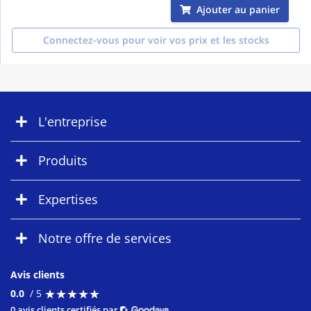
Ajouter au panier
Connectez-vous pour voir vos prix et les stocks
L'entreprise
Produits
Expertises
Notre offre de services
Avis clients
★
★
★
★
★
★
★
★
★
★
0.0
/ 5
0 avis clients certifiés par