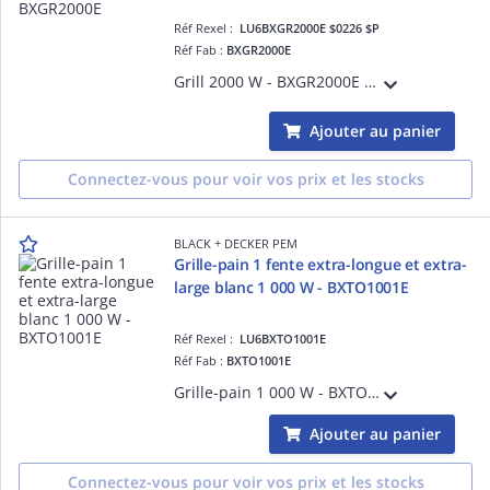
Réf Rexel :
LU6BXGR2000E $0226 $P
Réf Fab :
BXGR2000E
Grill 2000 W - BXGR2000E Acier inoxydable anti-trace Plaques détachables Plaques pour grillades de 29 x 26 cm Contrôle de la température sur deux zones Minuterie (99 minutes) Écran LCD qui indique la température et l'heure
Ajouter au panier
Connectez-vous pour voir vos prix et les stocks
BLACK + DECKER PEM
Grille-pain 1 fente extra-longue et extra-
large blanc 1 000 W - BXTO1001E
Réf Rexel :
LU6BXTO1001E
Réf Fab :
BXTO1001E
Grille-pain 1 000 W - BXTO1001E 1 fente extra-longue et extra-large de 38 x 260 mm 7 niveaux de brunissage Plateau ramasse-miettes Levier d'élévation supplémentaire pour un extraction facile et sans danger Fonction STOP
Ajouter au panier
Connectez-vous pour voir vos prix et les stocks