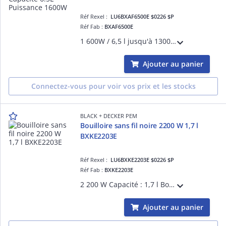
Réf Rexel :
LU6BXAF6500E $0226 $P
Réf Fab :
BXAF6500E
1 600W / 6,5 l jusqu'à 1300g de frites (4 à 6 personnes) Ecran tactile numérique 8 programmes prédéfinis Guide intégré temp de 80° à 200° Minuterie 60 mn Cuve et panier amovibles Poignée et parois froides Pieds antidérapants
Ajouter au panier
Connectez-vous pour voir vos prix et les stocks
BLACK + DECKER PEM
Bouilloire sans fil noire 2200 W 1,7 l
BXKE2203E
Réf Rexel :
LU6BXKE2203E $0226 $P
Réf Fab :
BXKE2203E
2 200 W Capacité : 1,7 l Bouilloire sans fil rotation à 360° sur son socle Poignée ergonomique filtre amovible Niveau d'eau visible Arrêt automatique à ébullition Bouton de déverrouillage du couvercle Interrupteur marche/arrêt LED
Ajouter au panier