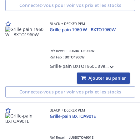
Connectez-vous pour voir vos prix et les stocks
BLACK + DECKER PEM
Grille pain 1960 W - BXTO1960W
Réf Rexel :
LU6BXTO1960W
Réf Fab :
BXTO1960W
Grille-pain BXTO1960E avec 4 fentes extra larges pour jusqu'à 4 tranches. 6 niveaux de grillage via écran LCD, fonctions arrêt/réchauffer/dégivrer, chauffe-brioches amovible et ramasse-miettes pour un confort maximal
Ajouter au panier
Connectez-vous pour voir vos prix et les stocks
BLACK + DECKER PEM
Grille-pain BXTOA901E
Réf Rexel :
LU6BXTOA901E