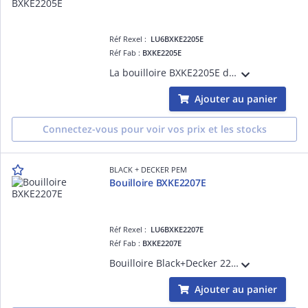
Réf Rexel :
LU6BXKE2205E
Réf Fab :
BXKE2205E
La bouilloire BXKE2205E de 2200 W avec carafe en verre de 1,7 L offre un réglage de température de 60 à 100 °C et un anneau lumineux coloré. Elle dispose d'un filtre amovible, d'une résistance dissimulée et d'un compartiment range-câble.
Ajouter au panier
Connectez-vous pour voir vos prix et les stocks
BLACK + DECKER PEM
Bouilloire BXKE2207E
Réf Rexel :
LU6BXKE2207E
Réf Fab :
BXKE2207E
Bouilloire Black+Decker 2200W, rapide et sécurisée, idéale pour chauffer 1L d'eau en quelques secondes. Parfaite pour thé, café et infusions, elle allie performance et style pour un usage quotidien.
Ajouter au panier