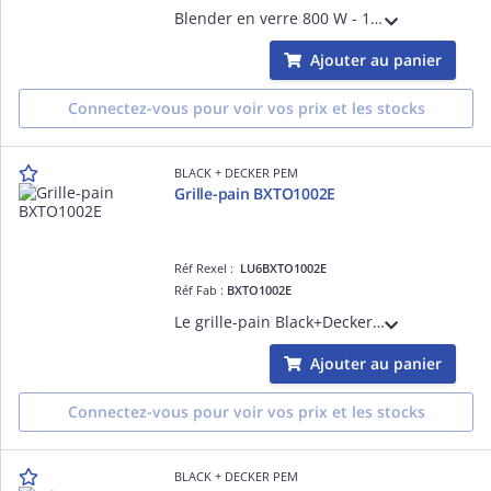
Blender en verre 800 W - 1,5 l - BXJB800E 2 vitesses Touche Pulse Récipient en verre gradué de 1.5 l Verre doseur de 50 ml Acier inoxydable Broyage de glaçons pour smoothie 4 lames en acier inoxydable
Ajouter au panier
Connectez-vous pour voir vos prix et les stocks
BLACK + DECKER PEM
Grille-pain BXTO1002E
Réf Rexel :
LU6BXTO1002E
Réf Fab :
BXTO1002E
Le grille-pain Black+Decker BXTO1002E allie style et performance avec 1000 W de puissance. Fente extra large pour pain épais, 7 niveaux de brunissage, fonctions décongélation, réchauffage et annulation
Ajouter au panier
Connectez-vous pour voir vos prix et les stocks
BLACK + DECKER PEM