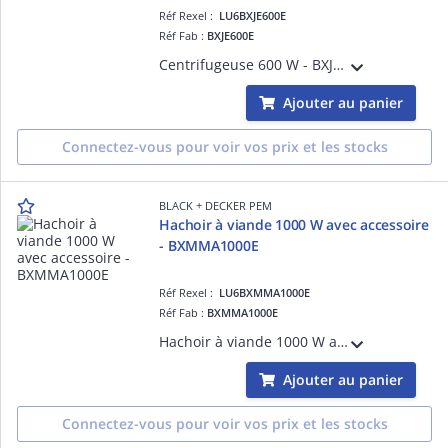
Réf Rexel :
LU6BXJE600E
Réf Fab :
BXJE600E
Centrifugeuse 600 W - BXJE600E 2 vitesses Diamètre du tube d'alimentation 62 mm Acier inoxydable avec finition anti-traces Réservoir à pulpe de 1.2 l et à jus de 0.55 l
Ajouter au panier
Connectez-vous pour voir vos prix et les stocks
BLACK + DECKER PEM
Hachoir à viande 1000 W avec accessoire
- BXMMA1000E
Réf Rexel :
LU6BXMMA1000E
Réf Fab :
BXMMA1000E
Hachoir à viande 1000 W avec accessoire - BXMMA1000E 2 Vitesses + Reverse Tube en spirale métallique Deux buses spéciales pour Kebbes et saucisses Poussoir alimentaire 3 disques en acier inoxydableAccessoire coulis de tomate
Ajouter au panier
Connectez-vous pour voir vos prix et les stocks