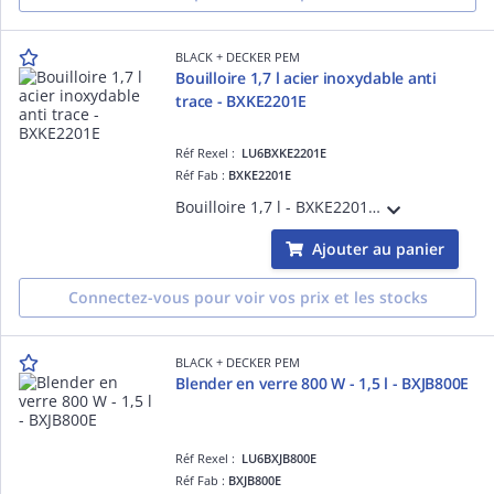
BLACK + DECKER PEM
Bouilloire 1,7 l acier inoxydable anti
trace - BXKE2201E
Réf Rexel :
LU6BXKE2201E
Réf Fab :
BXKE2201E
Bouilloire 1,7 l - BXKE2201E Puissance : 2 200 W Finition en acier inoxydable anti trace Filtre amovible Niveau d'eau visible Arrêt automatique à ébullition Bouilloire sans fil Interrupteur marche/arrêt LED
Ajouter au panier
Connectez-vous pour voir vos prix et les stocks
BLACK + DECKER PEM
Blender en verre 800 W - 1,5 l - BXJB800E
Réf Rexel :
LU6BXJB800E
Réf Fab :
BXJB800E