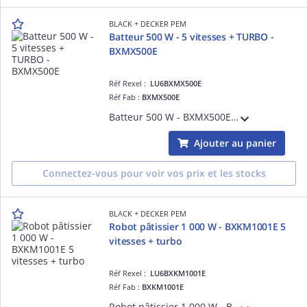
BLACK + DECKER PEM
Batteur 500 W - 5 vitesses + TURBO -
BXMX500E
Réf Rexel :
LU6BXMX500E
Réf Fab :
BXMX500E
Batteur 500 W - BXMX500E Puissance : 500 W 5 vitesses + turbo Fouets amovibles pour un nettoyage facile Batteur puissant et facile à utiliser pour battre, monter, mélanger et pétrir Acier inoxydable avec traitement anti-traces
Ajouter au panier
Connectez-vous pour voir vos prix et les stocks
BLACK + DECKER PEM
Robot pâtissier 1 000 W - BXKM1001E 5
vitesses + turbo
Réf Rexel :
LU6BXKM1001E
Réf Fab :
BXKM1001E
Robot pâtissier 1 000 W - BXKM1001E Bol en acier inoxydable 5,2L 8 vitesses + fonction Turbo.Couvercle transparent anti éclaboussures Engrenages métalliques Action rotative planétaire Accessoires : fouet, crochet de pétrissage