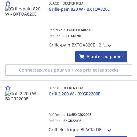
BLACK + DECKER PEM
Grille-pain 820 W - BXTOA820E
Réf Rexel :
LU6BXTOA820E
Réf Fab :
BXTOA820E
Grille-pain BXTOA820E : 2 fentes, 820W et 7 niveaux de brunissage. Fonctions Annuler, Réchauffer et Dégivrer, pinces amovibles, ramasse-miettes, pieds antidérapants et design compact pour des toasts parfaits au quotidien.
Ajouter au panier
Connectez-vous pour voir vos prix et les stocks
BLACK + DECKER PEM
Grill 2 200 W - BXGR2200E
Réf Rexel :
LU6BXGR2200E
Réf Fab :
BXGR2200E
Grill électrique BLACK+DECKER BXGR2200E : 2200W, plaques XL antiadhésives, ouverture 180° pour plancha double surface, 6 positions réglables et bac à graisse amovible. Rapide, sain et polyvalent pour des repas savoureux au quotidien.