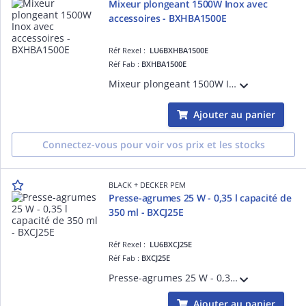
Mixeur plongeant 1500W Inox avec
accessoires - BXHBA1500E
Réf Rexel :
LU6BXHBA1500E
Réf Fab :
BXHBA1500E
Mixeur plongeant 1500W Inox avec accessoires - BXHBA1500E Régulateur 20 vitesses + Turbo Pied mixeur en acier inoxydable avec finition anti-traces 4 lames en acier inoxydable Accessoires lavables au lave-vaisselle
Ajouter au panier
Connectez-vous pour voir vos prix et les stocks
BLACK + DECKER PEM
Presse-agrumes 25 W - 0,35 l capacité de
350 ml - BXCJ25E
Réf Rexel :
LU6BXCJ25E
Réf Fab :
BXCJ25E
Presse-agrumes 25 W - 0,35 l - BXCJ25E Bol transparent gradué d'une capacité de 350 ml Filtre à pulpe réglable Enrouleur de cordon Entièrement démontable pour un nettoyage au lave-vaisselle
Ajouter au panier