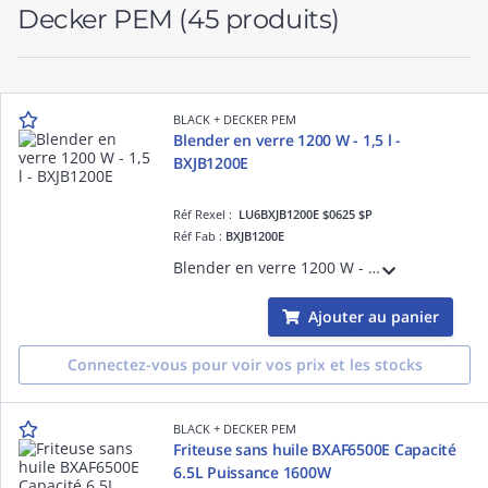
Decker PEM
(45 produits)
BLACK + DECKER PEM
Blender en verre 1200 W - 1,5 l -
BXJB1200E
Réf Rexel :
LU6BXJB1200E $0625 $P
Réf Fab :
BXJB1200E
Blender en verre 1200 W - 1,5 l - BXJB1200E Vitesse variable pour obtenir une texture idéale Acier inoxydable anti trace Doseur en verre de 1,50 litres 6 lames en acier inoxydable de haute résistance
Ajouter au panier
Connectez-vous pour voir vos prix et les stocks
BLACK + DECKER PEM
Friteuse sans huile BXAF6500E Capacité
6.5L Puissance 1600W