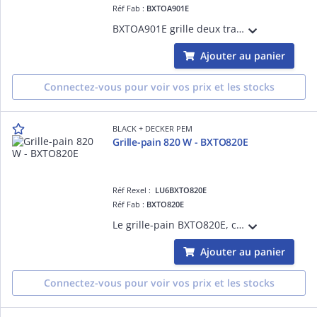
Réf Fab :
BXTOA901E
BXTOA901E grille deux tranches de pain de mie avec ses fentes de 145x42 mm. Puissant 900 W, il offre 7 niveaux de brunissage et 3 fonctions (décongeler, réchauffer, annuler). Avec pinces à poignée froide et tiroir ramasse-miettes amovible
Ajouter au panier
Connectez-vous pour voir vos prix et les stocks
BLACK + DECKER PEM
Grille-pain 820 W - BXTO820E
Réf Rexel :
LU6BXTO820E
Réf Fab :
BXTO820E
Le grille-pain BXTO820E, compact et puissant (820W), grille 2 tranches avec 7 niveaux de brunissage. Fonctions Réchauffer, Dégivrer, Annuler, levier extra-haut, autocentrage et plateau ramasse-miettes
Ajouter au panier
Connectez-vous pour voir vos prix et les stocks