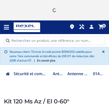
place
handyman
person
shopping_cart
0
G
×
Nouveau client ? Entrez le code promo BIENV202 valable pour
info
votre 1ère commande et bénéficiez de 20€ HT de réduction dès
200€ d'achat HT.
|
En savoir plus
Sécurité et communication
Antenne
Antenne satellite
0140851
Kit 120 Ms Az / El 0-60°