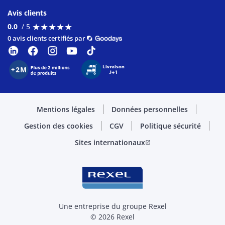
Avis clients
★
★
★
★
★
★
★
★
★
★
0.0
/ 5
0 avis clients certifiés par
Mentions légales
Données personnelles
Gestion des cookies
CGV
Politique sécurité
Sites internationaux
open_in_new
Une entreprise du groupe Rexel
© 2026 Rexel