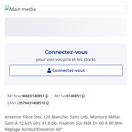
Connectez-vous
pour voir vos prix et les stocks
Connectez-vous
Réf Rexel
MAE0140851
Réf Fab
0140851
content_copy
content_copy
EAN13
3579431408510
content_copy
Antenne Fibre Smc 120 Blanche, Sans Lnb, Monture Métal.
Gain À 12,625 Ghz 41,8 Db, Fixation Sur Mât D= 60 À 80 Mm.
Réglage Azimut/Elevation 60°