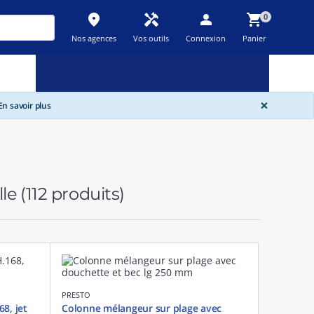
place
handyman
person
shopping_cart
0
Nos agences
Vos outils
Connexion
Panier
Nouveau
Promos
Destockage
feedback
local_offer
new_releases
GLOBA
×
n savoir plus
lle
(112 produits)
PRESTO
8, jet
Colonne mélangeur sur plage avec