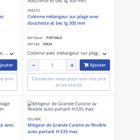
PRESTO
ec
Colonne mélangeur sur plage avec
douchette et bec lg 300 mm
Réf Rexel :
PSR70824
Réf Fab :
70824
Colonne avec mitigeur sur plage, et douchette ergonomique 2 jets réglable, avec bec de longueur 300 mm. Hauteur de fixeation : 632 mm. Support mural réglable. Cartouche céramique. Débit 20L/min à 3 bar. Douchette 12L/min à 3 bar
Colonne avec mélangeur sur plage, et douchette ergonomique 2 jets réglable, avec bec de longueur 300 mm. Hauteur de fixeation : 607 mm. Support mural réglable. Tête céramique 1/4 de tour plein débit. Débit 26L/min à 3 bar. Douchette 12L/min
jouter
Ajouter
s prix
Connectez-vous pour voir vos prix
et les stocks
DELABIE
ge avec
Mitigeur de Grande Cuisine av flexible
auto-portant H.535 max