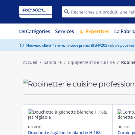
Catégories
Services
Expertises
La Fabri
menu_book
star
Nouveau client ? Entrez le code promo BIENV202 valable pour vo
info
Accueil
Sanitaire
Equipement de cuisine
Robine
DELABIE
DELABIE
Douchette à gâchette blanche H.168,
Comb. pr