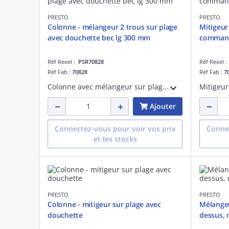
PRESTO
PRESTO
Colonne - mélangeur 2 trous sur plage
Mitigeur
avec douchette bec lg 300 mm
command
Réf Rexel :
PSR70828
Réf Rexel 
Réf Fab :
70828
Réf Fab :
7
Colonne avec mélangeur sur plage 2 trous, et douchette ergonomique 2 jets réglable. Hauteur de fixeation: 582 mm par rapport au corps. Support mural réglable. Tête céramique 1/4 de tour plein débit. Douchette 12L/Min à 3 bar. Bec lg 300 mm
Ajouter
Connectez-vous pour voir vos prix
Connec
et les stocks
PRESTO
PRESTO
Colonne - mitigeur sur plage avec
Mélangeu
douchette
dessus,