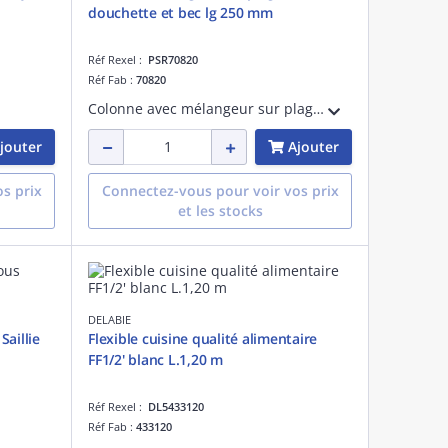
douchette et bec lg 250 mm
Réf Rexel :
PSR70820
Réf Fab :
70820
Colonne avec mélangeur sur plage, et douchette ergonomique 2 jets réglable, avec bec de longueur 250 mm. Hauteur de fixeation : 610 mm. Support mural réglable. Tête céramique 1/4 de tour plein débit. Débit 26L/min à 3 bar. Douchette 12L/min
jouter
Ajouter
s prix
Connectez-vous pour voir vos prix
et les stocks
DELABIE
aillie
Flexible cuisine qualité alimentaire
FF1/2' blanc L.1,20 m
Réf Rexel :
DL5433120
Réf Fab :
433120