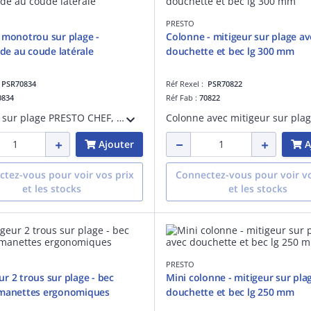
PRESTO
 monotrou sur plage -
Colonne - mitigeur sur plage av
e au coude latérale
douchette et bec lg 300 mm
:
PSR70834
Réf Rexel :
PSR70822
0834
Réf Fab :
70822
Mitigeur sur plage PRESTO CHEF, monotrou avec bec par-dessus. Commande au coude latérale, pour gain d'espace. Hauteur sous bec 276 mm. Saillie 250 mm. Bec orientable lisse. Cartouche céramique. Débit 25L/min à 38°C à 3 bar
Ajouter
A
tez-vous pour voir vos prix
Connectez-vous pour voir vo
et les stocks
et les stocks
PRESTO
r 2 trous sur plage - bec
Mini colonne - mitigeur sur pla
 manettes ergonomiques
douchette et bec lg 250 mm