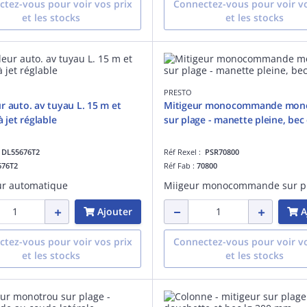
tez-vous pour voir vos prix
Connectez-vous pour voir vo
et les stocks
et les stocks
PRESTO
r auto. av tuyau L. 15 m et
Mitigeur monocommande mon
à jet réglable
sur plage - manette pleine, bec
:
DL55676T2
Réf Rexel :
PSR70800
676T2
Réf Fab :
70800
ur automatique
Ajouter
A
tez-vous pour voir vos prix
Connectez-vous pour voir vo
et les stocks
et les stocks