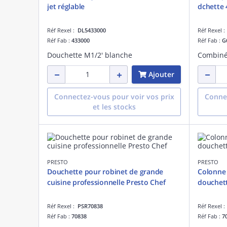
jet réglable
dchette 
Réf Rexel :
DL5433000
Réf Rexel 
Réf Fab :
433000
Réf Fab :
G
Douchette M1/2' blanche
Ajouter
Connectez-vous pour voir vos prix
Connec
et les stocks
PRESTO
PRESTO
Douchette pour robinet de grande
Colonne 
cuisine professionnelle Presto Chef
douchett
Réf Rexel :
PSR70838
Réf Rexel 
Réf Fab :
70838
Réf Fab :
7