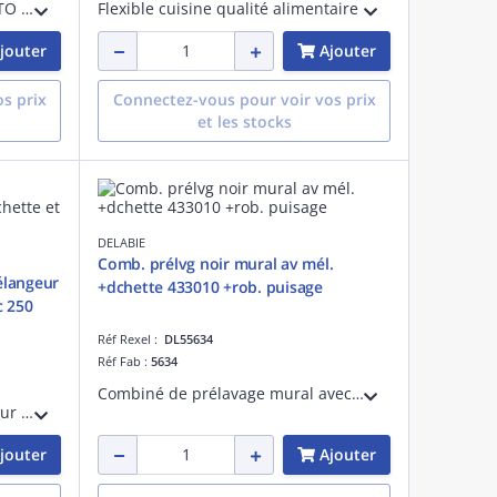
Mélangeur 2 trous mural PRESTO CHEF, avec bec par-dessous. Manettes ergonomiques.Tête céramique 1/4 de tour. Hauteur sous corps : 182 mm. Saillie : 200 mm. Raccords excentrés M1/2' M3/4' avec rosaces. Débit 81L/Min à 3 bar. Bec orientable
Flexible cuisine qualité alimentaire
jouter
Ajouter
s prix
Connectez-vous pour voir vos prix
et les stocks
DELABIE
Comb. prélvg noir mural av mél.
élangeur
+dchette 433010 +rob. puisage
c 250
Réf Rexel :
DL55634
Réf Fab :
5634
Combiné de prélavage mural avec mélangeur
Mini colonne avec mélangeur sur plage PRESTO CHEF. Douchette ergonomique 2 jets réglables. Saillie bec 250 mm. Hauteur hors tout 765 mm. Tête céramique 1/4 de tour plein débit. Débit 26 l/min et douchette 12 l/min à 3 bar. Bec orientable
jouter
Ajouter