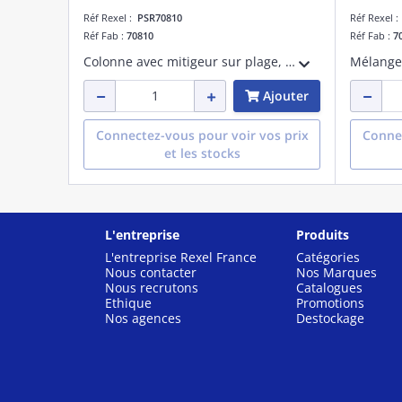
Réf Rexel :
PSR70810
Réf Rexel 
Réf Fab :
70810
Réf Fab :
7
Colonne avec mitigeur sur plage, et douchette ergonomique 2 jets réglable. Hauteur de la fixeation : 632 mm. Flexible de douchette résistant aux sollicitations. Support mural réglable. Cartouche céramique, débit douchette 12L/min à 3 bar
Ajouter
Connectez-vous pour voir vos prix
Connec
et les stocks
L'entreprise
Produits
L'entreprise Rexel France
Catégories
Nous contacter
Nos Marques
Nous recrutons
Catalogues
Ethique
Promotions
Nos agences
Destockage