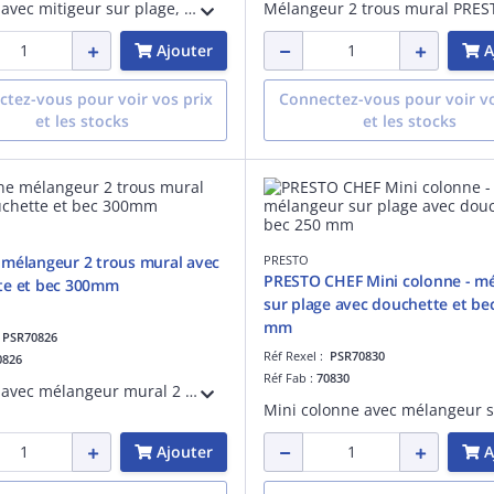
Colonne avec mitigeur sur plage, et douchette ergonomique 2 jets réglable, avec bec de longueur 250 mm. Hauteur de fixeation : 632 mm. Support mural réglable. Cartouche céramique. Débit 20L/min à 3 bar. Douchette 12L/min à 3 bar
Ajouter
A
tez-vous pour voir vos prix
Connectez-vous pour voir vo
et les stocks
et les stocks
mélangeur 2 trous mural avec
PRESTO
PRESTO CHEF Mini colonne - m
te et bec 300mm
sur plage avec douchette et be
mm
:
PSR70826
Réf Rexel :
PSR70830
0826
Réf Fab :
70830
Colonne avec mélangeur mural 2 trous, et douchette ergonomique 2 jets réglable. Hauteur de fixation : 582 mm par rapport au corps. Support mural réglable. Tête céramique 1/4 de tour plein débit. Douchette 12l/Min à 3 bar. Bec 300 mm
Ajouter
A