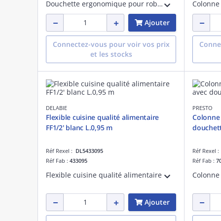
Douchette ergonomique pour robinetterie grande cuisine PRESTO CHEF. Débit régulé 12l/min. 2 jets réglables par l'utilisateur : normal ou concentré. Isolation anti-brûlure. Embout anti-choc, crochet pour écoulement continu et éviter les TMS
Ajouter
Connectez-vous pour voir vos prix
Connec
et les stocks
DELABIE
PRESTO
Flexible cuisine qualité alimentaire
Colonne 
FF1/2' blanc L.0,95 m
douchet
Réf Rexel :
DL5433095
Réf Rexel 
Réf Fab :
433095
Réf Fab :
7
Flexible cuisine qualité alimentaire
Ajouter