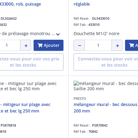
433000, rob. puisage
réglable
:
DL5G6632
Réf Rexel :
DL5433010
6632
Réf Fab :
433010
Combiné de prélavage monotrou avec mélangeur
Douchette M1/2' noire
Ajouter
A
tez-vous pour voir vos prix
Connectez-vous pour voir vo
et les stocks
et les stocks
PRESTO
- mitigeur sur plage avec
mélangeur mural - bec dessous S
e et bec lg 250 mm
200 mm
:
PSR70818
Réf Rexel :
PSR70842
0818
Réf Fab :
70842