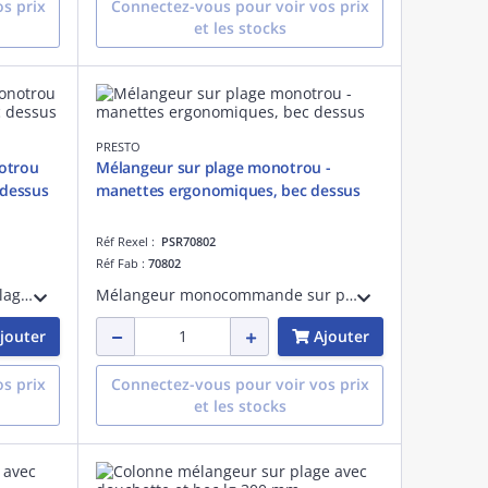
s prix
Connectez-vous pour voir vos prix
et les stocks
PRESTO
otrou
Mélangeur sur plage monotrou -
 dessus
manettes ergonomiques, bec dessus
Réf Rexel :
PSR70802
Réf Fab :
70802
Miigeur monocommande sur plage PRESTO CHEF, monotrou avec bec par-dessus, et manette pleine robuste. Hauteur sous bec : 276 mm. Saillie : 250 mm. Bec à intérieur lisse, orientable, de diamètre 22 mm. Débit 25L/min à 38°C à 3 bar.
Mélangeur monocommande sur plage PRESTO CHEF, monotrou avec bec par-dessus. Manettes ergonomiques. Hauteur sous bec : 251 mm. Saillie : 250 mm. Bec à intérieur lisse, orientable. Tête céramique 1/4 de tour. Débit 37 L/min à 3 bar.
jouter
Ajouter
s prix
Connectez-vous pour voir vos prix
et les stocks