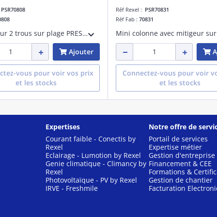
:
PSR70808
Réf Rexel :
PSR70831
0808
Réf Fab :
70831
Mélangeur 2 trous sur plage PRESTO CHEF, avec bec par-dessus. Manettes ergonomiques. Tête céramique 1/4 de tour. Hauteur sous bec: 296 mm. Saillie: 308 mm. Hauteur sous volants: 70 mm.Débit 81L/Min à 3 bar. Bec à intérieur lisse, orientable
Ajouter
A
tez-vous pour voir vos prix
Connectez-vous pour voir vo
et les stocks
et les stocks
Expertises
Notre offre de servi
Courant faible - Conectis by
Portail de services
Rexel
Expertise métier
Eclairage - Lumotion by Rexel
Gestion d'entreprise
Genie climatique - Climancy by
Financement & CEE
Rexel
Formations & Certific
Photovoltaïque - PV by Rexel
Gestion de chantier
IRVE - Freshmile
Facturation Electron