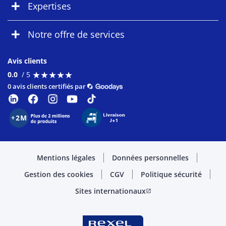
Expertises
Notre offre de services
Avis clients
★
★
★
★
★
★
★
★
★
★
0.0
/ 5
0 avis clients certifiés par
Mentions légales
Données personnelles
Gestion des cookies
CGV
Politique sécurité
Sites internationaux
open_in_new