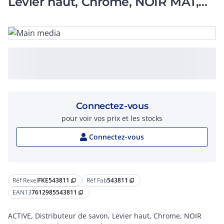
Levier haut, Chrome, NOIR MAT,
Rotation bec
Connectez-vous
pour voir vos prix et les stocks
Connectez-vous
Réf Rexel
FKE543811
Réf Fab
543811
content_copy
content_copy
EAN13
7612985543811
content_copy
ACTIVE, Distributeur de savon, Levier haut, Chrome, NOIR