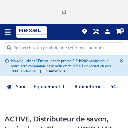
place
handyman
person
shopping_cart
0
G
×
Nouveau client ? Entrez le code promo BIENV202 valable pour
info
votre 1ère commande et bénéficiez de 20€ HT de réduction dès
200€ d'achat HT.
|
En savoir plus
Sanitaire
Equipement de cuisine
Robinetterie d'évier
543811
ACTIVE, Distributeur de savon,