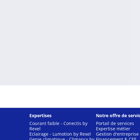
Expertises
Notre offre de servi
Courant faible - Conectis by
Portail de services
Rexel
Expertise métier
Eclairage - Lumotion by Rexel
Gestion d'entreprise
Genie climatique - Climancy by
Financement & CEE