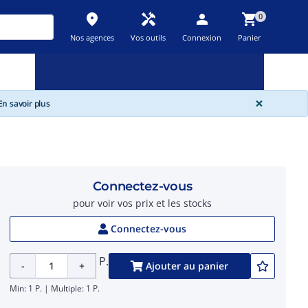
place
handyman
person
shopping_cart
0
Nos agences
Vos outils
Connexion
Panier
Nouveau
Promos
Destockage
feedback
local_offer
new_releases
GLOBA
×
n savoir plus
Connectez-vous
pour voir vos prix et les stocks
Connectez-vous
P.
-
+
Ajouter au panier
Min: 1 P. | Multiple: 1 P.