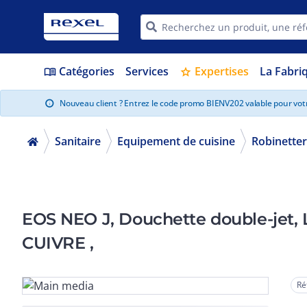
Catégories
Services
Expertises
La Fabri
menu_book
star
Nouveau client ? Entrez le code promo BIENV202 valable pour vo
info
Sanitaire
Equipement de cuisine
Robinetter
EOS NEO J, Douchette double-jet, L
CUIVRE ,
Ré