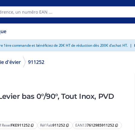
que
tre 1ère commande et bénéficiez de 20€ HT de réduction dès 200€ d'achat HT.
|
E
ie d'évier
911252
evier bas 0°/90°, Tout Inox, PVD
f Rexel
FKE911252
Réf Fab
911252
EAN13
7612985911252
content_copy
content_copy
content_copy