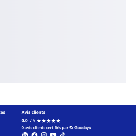
ces
Avis clients
★
★
★
★
★
★
★
★
★
★
0.0
/ 5
0 avis clients certifiés par