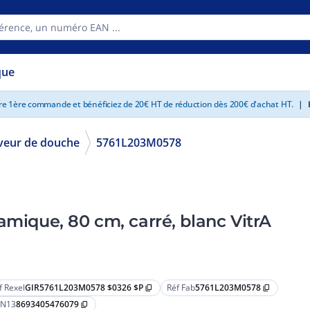
que
tre 1ère commande et bénéficiez de 20€ HT de réduction dès 200€ d'achat HT.
|
E
veur de douche
5761L203M0578
amique, 80 cm, carré, blanc VitrA
f Rexel
GIR5761L203M0578 $0326 $P
Réf Fab
5761L203M0578
content_copy
content_copy
N13
8693405476079
content_copy