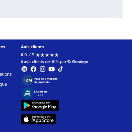
ces
Avis clients
★
★
★
★
★
★
★
★
★
★
0.0
/ 5
0 avis clients certifiés par
ations
ique