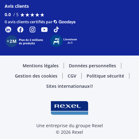
Avis clients
★
★
★
★
★
★
★
★
★
★
0.0
/ 5
0 avis clients certifiés par
Mentions légales
Données personnelles
Gestion des cookies
CGV
Politique sécurité
Sites internationaux
open_in_new
Une entreprise du groupe Rexel
© 2026 Rexel