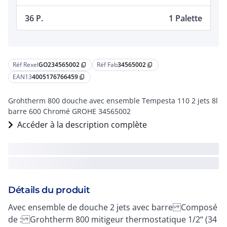
36 P.
1 Palette
Réf Rexel
GO234565002
Réf Fab
34565002
content_copy
content_copy
EAN13
4005176766459
content_copy
Grohtherm 800 douche avec ensemble Tempesta 110 2 jets 8l
barre 600 Chromé GROHE 34565002
Accéder à la description complète
Détails du produit
Avec ensemble de douche 2 jets avec barre Composé
de : Grohtherm 800 mitigeur thermostatique 1/2“ (34