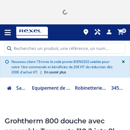
place
handyman
person
shopping_cart
0
G
×
Nouveau client ? Entrez le code promo BIENV202 valable pour
info
votre 1ère commande et bénéficiez de 20€ HT de réduction dès
200€ d'achat HT.
|
En savoir plus
Sanitaire
Equipement de salle de bain
Robinetterie de douche
34565002
Grohtherm 800 douche avec