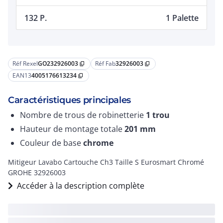
132 P.
1 Palette
Réf Rexel
GO232926003
Réf Fab
32926003
content_copy
content_copy
EAN13
4005176613234
content_copy
Caractéristiques principales
Nombre de trous de robinetterie
1 trou
Hauteur de montage totale
201
mm
Couleur de base
chrome
Mitigeur Lavabo Cartouche Ch3 Taille S Eurosmart Chromé
GROHE 32926003
Accéder à la description complète