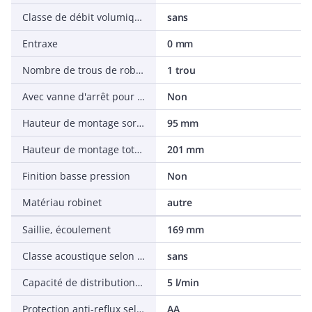
Classe de débit volumique
sans
Entraxe
0 mm
Nombre de trous de robinetterie
1 trou
Avec vanne d'arrêt pour lave-vaisselle
Non
Hauteur de montage sortie de robinet inférieure
95 mm
Hauteur de montage totale
201 mm
Finition basse pression
Non
Matériau robinet
autre
Saillie, écoulement
169 mm
Classe acoustique selon norme EN ISO 3822
sans
Capacité de distribution maximale (à 300 kPa)
5 l/min
Protection anti-reflux selon EN 1717
AA