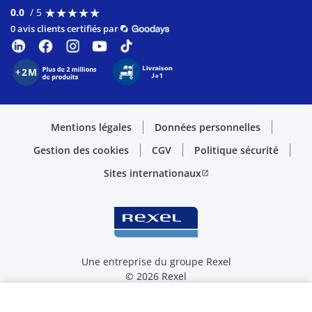
★
★
★
★
★
★
★
★
★
★
0.0
/ 5
0 avis clients certifiés par
Mentions légales
Données personnelles
Gestion des cookies
CGV
Politique sécurité
Sites internationaux
open_in_new
Une entreprise du groupe Rexel
© 2026 Rexel
Sélectionner la quantité