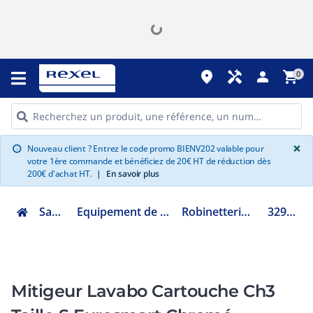
place
handyman
person
shopping_cart
0
G
×
Nouveau client ? Entrez le code promo BIENV202 valable pour
info
votre 1ère commande et bénéficiez de 20€ HT de réduction dès
200€ d'achat HT.
|
En savoir plus
Sanitaire
Equipement de salle de bain
Robinetterie de lavabo
32926003
Mitigeur Lavabo Cartouche Ch3