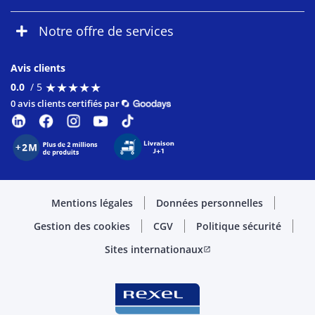
Notre offre de services
Avis clients
★
★
★
★
★
★
★
★
★
★
0.0
/ 5
0 avis clients certifiés par
Mentions légales
Données personnelles
Gestion des cookies
CGV
Politique sécurité
Sites internationaux
open_in_new