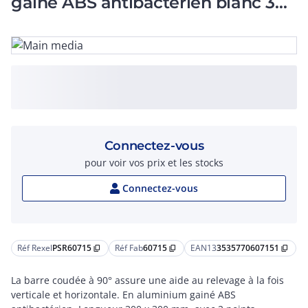
gainé ABS antibactérien blanc 300
x 300 mm
Connectez-vous
pour voir vos prix et les stocks
Connectez-vous
Réf Rexel
PSR60715
Réf Fab
60715
EAN13
3535770607151
content_copy
content_copy
content_copy
La barre coudée à 90° assure une aide au relevage à la fois
verticale et horizontale. En aluminium gainé ABS