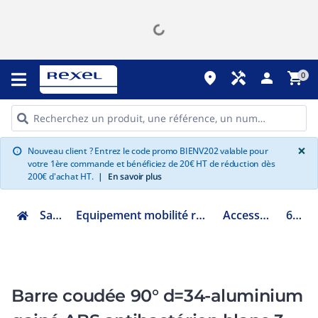
place
handyman
person
shopping_cart
0
G
×
Nouveau client ? Entrez le code promo BIENV202 valable pour
info
votre 1ère commande et bénéficiez de 20€ HT de réduction dès
200€ d'achat HT.
|
En savoir plus
Sanitaire
Equipement mobilité réduite et hospitalier
Accessoires PMR
60715
Barre coudée 90° d=34-aluminium