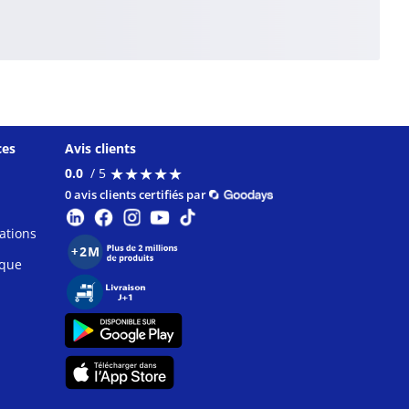
ces
Avis clients
★
★
★
★
★
★
★
★
★
★
0.0
/ 5
0 avis clients certifiés par
ations
ique