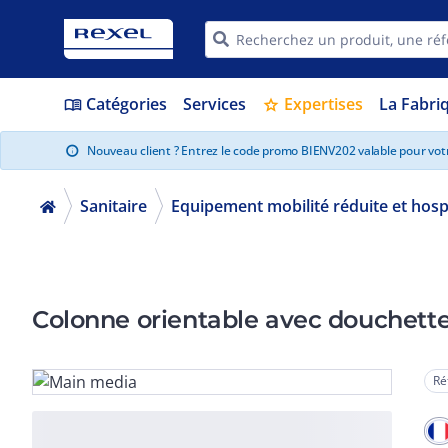
Catégories
Services
Expertises
La Fabri
menu_book
star
Nouveau client ? Entrez le code promo BIENV202 valable pour vo
info
Sanitaire
Equipement mobilité réduite et hospi
Colonne orientable avec douchette 
Ré