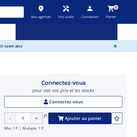
place
handyman
person
shopping_cart
0
Nos agences
Vos outils
Connexion
Panier
Nouveau
Promos
Destockage
feedback
local_offer
new_releases
GLOBA
×
n savoir plus
Connectez-vous
pour voir vos prix et les stocks
Connectez-vous
P.
-
+
Ajouter au panier
Min: 1 P. | Multiple: 1 P.