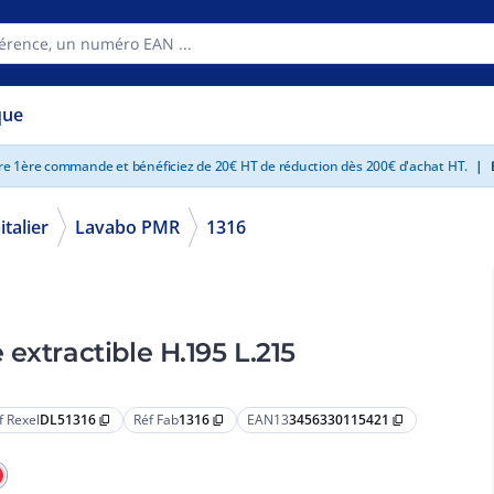
que
tre 1ère commande et bénéficiez de 20€ HT de réduction dès 200€ d'achat HT.
|
E
talier
Lavabo PMR
1316
extractible H.195 L.215
f Rexel
DL51316
Réf Fab
1316
EAN13
3456330115421
content_copy
content_copy
content_copy