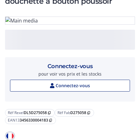
douchette à bouton poussoir
Connectez-vous
pour voir vos prix et les stocks
Connectez-vous
Réf Rexel
DL5D275058
Réf Fab
D275058
content_copy
content_copy
EAN13
3456330004183
content_copy