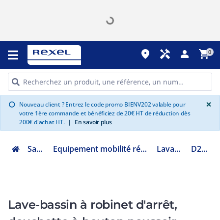
place
handyman
person
shopping_cart
0
G
×
Nouveau client ? Entrez le code promo BIENV202 valable pour
info
votre 1ère commande et bénéficiez de 20€ HT de réduction dès
200€ d'achat HT.
|
En savoir plus
Sanitaire
Equipement mobilité réduite et hospitalier
Lavabo PMR
D275058
Lave-bassin à robinet d'arrêt,