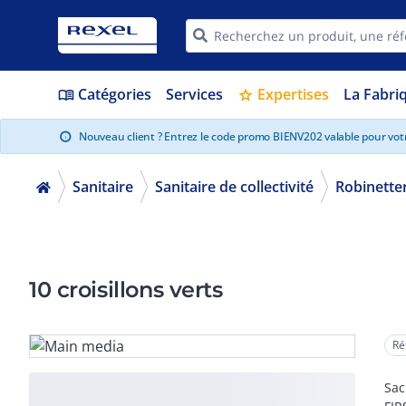
Catégories
Services
Expertises
La Fabri
menu_book
star
Nouveau client ? Entrez le code promo BIENV202 valable pour vo
info
Sanitaire
Sanitaire de collectivité
Robinetter
10 croisillons verts
Ré
Sac