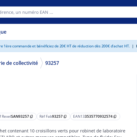
que
tre 1ère commande et bénéficiez de 20€ HT de réduction dès 200€ d'achat HT.
|
E
ie de collectivité
93257
f Rexel
SAN93257
Réf Fab
93257
EAN13
3535770932574
content_copy
content_copy
content_copy
het contenant 10 croisillons verts pour robinet de laboratoire