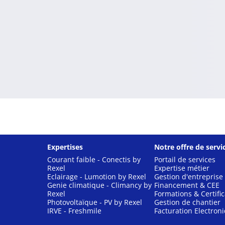
Expertises
Notre offre de servi
Courant faible - Conectis by
Portail de services
Rexel
Expertise métier
Eclairage - Lumotion by Rexel
Gestion d'entreprise
Genie climatique - Climancy by
Financement & CEE
Rexel
Formations & Certific
Photovoltaïque - PV by Rexel
Gestion de chantier
IRVE - Freshmile
Facturation Electron