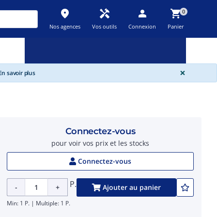
place
handyman
person
shopping_cart
0
Nos agences
Vos outils
Connexion
Panier
Nouveau
Promos
Destockage
feedback
local_offer
new_releases
GLOBA
×
n savoir plus
Connectez-vous
pour voir vos prix et les stocks
Connectez-vous
P.
-
+
Ajouter au panier
Min: 1 P. | Multiple: 1 P.