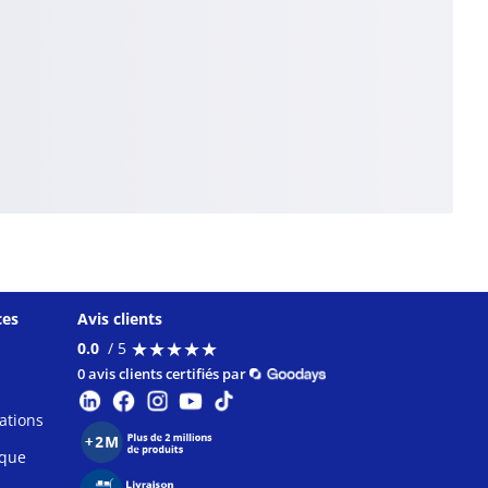
ces
Avis clients
★
★
★
★
★
★
★
★
★
★
0.0
/ 5
0 avis clients certifiés par
ations
ique