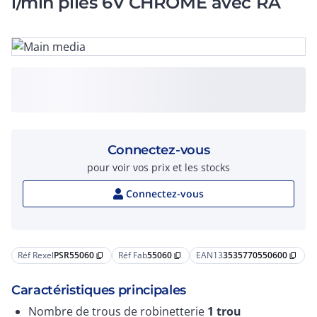
l/min piles 6V CHROME avec RA
Connectez-vous
pour voir vos prix et les stocks
Connectez-vous
Réf Rexel
PSR55060
Réf Fab
55060
EAN13
3535770550600
content_copy
content_copy
content_copy
Caractéristiques principales
Nombre de trous de robinetterie
1 trou