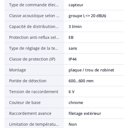
Type de commande électronique
capteur
Classe acoustique selon norme EN ISO 3822
groupe I,<= 20 dB(A)
Capacité de distribution maximale (à 300 kPa)
3 l/min
Protection anti-reflux selon EN 1717
EB
Type de réglage de la température
sans
Classe de protection (IP)
IP44
Montage
plaque / trou de robinet
Portée de détection
600...600 mm
Tension de raccordement
6 V
Couleur de base
chrome
Raccordement avance
filetage extérieur
Limitation de température
Non