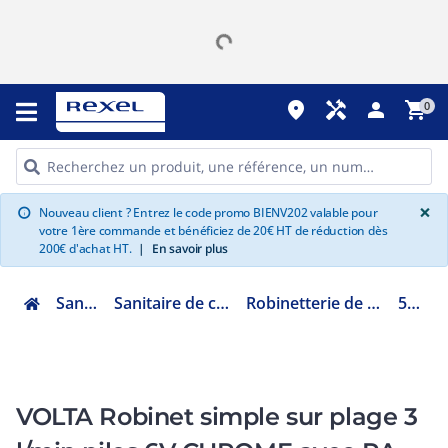
place
handyman
person
shopping_cart
0
G
×
Nouveau client ? Entrez le code promo BIENV202 valable pour
info
votre 1ère commande et bénéficiez de 20€ HT de réduction dès
200€ d'achat HT.
|
En savoir plus
Sanitaire
Sanitaire de collectivité
Robinetterie de collectivité
55060
VOLTA Robinet simple sur plage 3