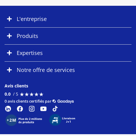
L'entreprise
Produits
Expertises
Notre offre de services
Avis clients
★
★
★
★
★
★
★
★
★
★
0.0
/ 5
0 avis clients certifiés par