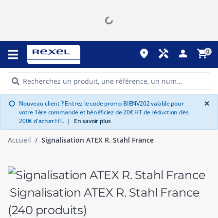
place
handyman
person
shopping_cart
0
G
×
Nouveau client ? Entrez le code promo BIENV202 valable pour
info
votre 1ère commande et bénéficiez de 20€ HT de réduction dès
200€ d'achat HT.
|
En savoir plus
Accueil
Signalisation ATEX R. Stahl France
Signalisation ATEX R. Stahl France
(240 produits)