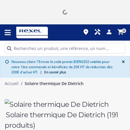
place
handyman
person
shopping_cart
0
G
×
Nouveau client ? Entrez le code promo BIENV202 valable pour
info
votre 1ère commande et bénéficiez de 20€ HT de réduction dès
200€ d'achat HT.
|
En savoir plus
Accueil
Solaire thermique De Dietrich
Solaire thermique De Dietrich
(191
produits)