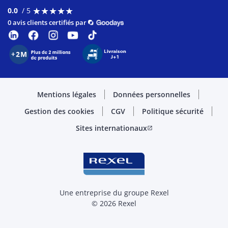
★
★
★
★
★
★
★
★
★
★
0.0
/ 5
0 avis clients certifiés par
Mentions légales
Données personnelles
Gestion des cookies
CGV
Politique sécurité
Sites internationaux
open_in_new
Une entreprise du groupe Rexel
© 2026 Rexel