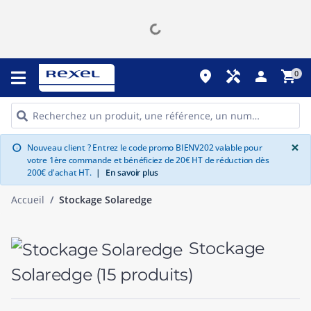
place
handyman
person
shopping_cart
0
G
×
Nouveau client ? Entrez le code promo BIENV202 valable pour
info
votre 1ère commande et bénéficiez de 20€ HT de réduction dès
200€ d'achat HT.
|
En savoir plus
Accueil
Stockage Solaredge
Stockage
Solaredge
(15 produits)