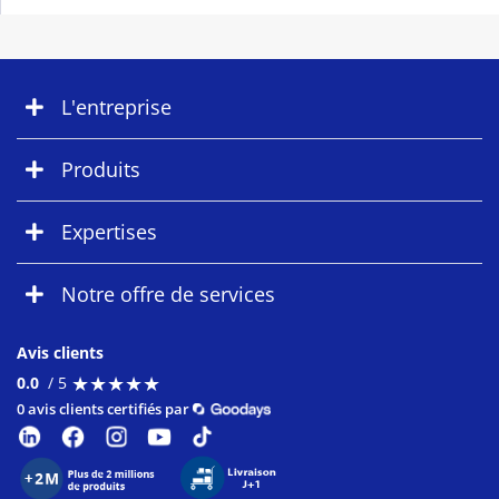
L'entreprise
Produits
Expertises
Notre offre de services
Avis clients
★
★
★
★
★
★
★
★
★
★
0.0
/ 5
0 avis clients certifiés par