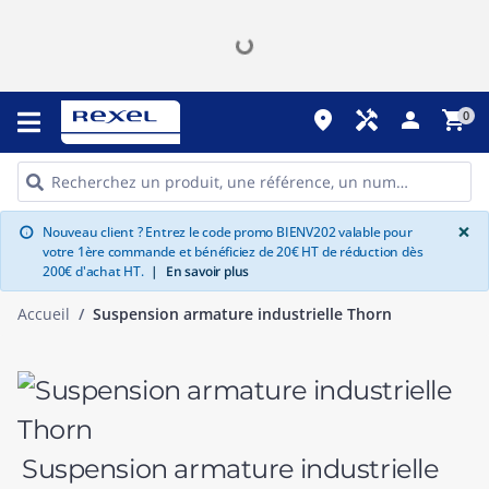
place
handyman
person
shopping_cart
0
G
×
Nouveau client ? Entrez le code promo BIENV202 valable pour
info
votre 1ère commande et bénéficiez de 20€ HT de réduction dès
200€ d'achat HT.
|
En savoir plus
Accueil
Suspension armature industrielle Thorn
Suspension armature industrielle