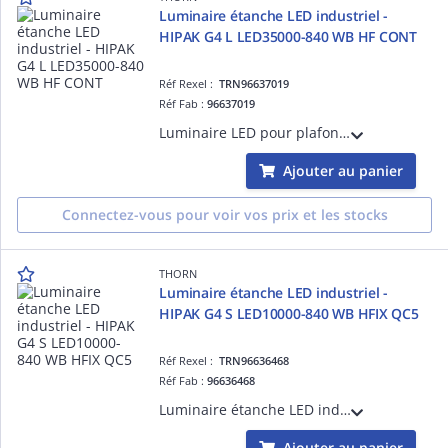
Luminaire étanche LED industriel -
HIPAK G4 L LED35000-840 WB HF CONT
Réf Rexel :
TRN96637019
Réf Fab :
96637019
Luminaire LED pour plafonds élevés avec point de suspension unique et optique à faisceau extensif. Electronique, non gradable, pour alimentation 220-240V, 50/60Hz. Classe électrique I. IK08. Boîtier : aluminium fonderie. Verre
Ajouter au panier
Connectez-vous pour voir vos prix et les stocks
THORN
Luminaire étanche LED industriel -
HIPAK G4 S LED10000-840 WB HFIX QC5
Réf Rexel :
TRN96636468
Réf Fab :
96636468
Luminaire étanche LED industriel - HIPAK G4 S LED10000-840 WB HFIX QC5 - Alimentation pour luminaires LED ¿ 10000 lm ¿ 56.8W ¿ 30° ¿ 4000K ¿ IP65 ¿ version DALI
Ajouter au panier