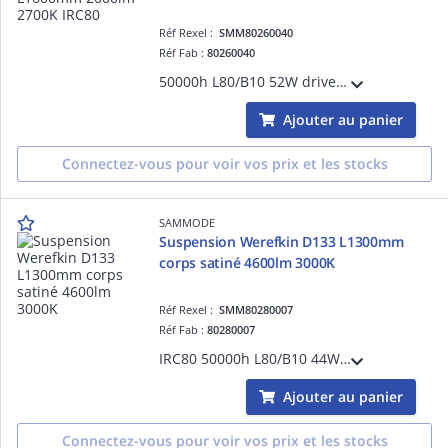
Réf Rexel :
SMM80260040
Réf Fab :
80260040
50000h L80/B10 52W driver gradable Casambi classe I 220-240V 50/60Hz Ta 30°C IP66/IP68/IP69K IK10 garantie 5 ans 650 °C inox marine 316L équipé de 3m de câble 3G1,5 grille à perforation rectangulaire Silver
Ajouter au panier
Connectez-vous pour voir vos prix et les stocks
SAMMODE
Suspension Werefkin D133 L1300mm
corps satiné 4600lm 3000K
Réf Rexel :
SMM80280007
Réf Fab :
80280007
IRC80 50000h L80/B10 44W driver ON/OFF Classe II 220-240V 0/50/60Hz Ta 35°C IP66/IP68/IP69K IK10 garantie 5 ans 650 °C bandeaux à grenouillère inox 304L 1 presse-étoupe laiton nickelé D5-14mm
Ajouter au panier
Connectez-vous pour voir vos prix et les stocks