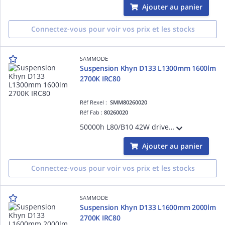
Ajouter au panier
Connectez-vous pour voir vos prix et les stocks
SAMMODE
Suspension Khyn D133 L1300mm 1600lm
2700K IRC80
Réf Rexel :
SMM80260020
Réf Fab :
80260020
50000h L80/B10 42W driver gradable Casambi classe I 220-240V 50/60Hz Ta 30°C IP66/IP68/IP69K IK10 garantie 5 ans 650 °C inox marine 316L équipé de 3m de câble 3G1,5 grille à perforation rectangulaire Silver
Ajouter au panier
Connectez-vous pour voir vos prix et les stocks
SAMMODE
Suspension Khyn D133 L1600mm 2000lm
2700K IRC80