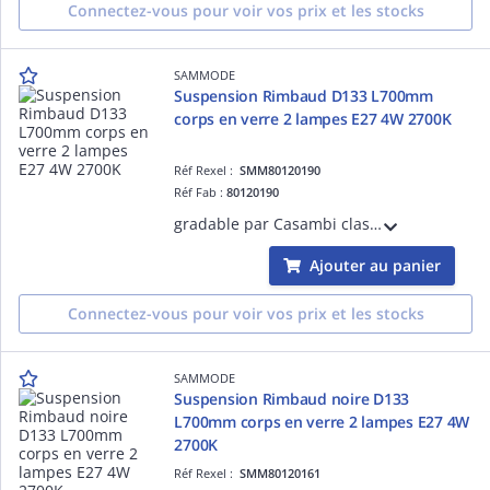
Connectez-vous pour voir vos prix et les stocks
SAMMODE
Suspension Rimbaud D133 L700mm
corps en verre 2 lampes E27 4W 2700K
Réf Rexel :
SMM80120190
Réf Fab :
80120190
gradable par Casambi classe I 220-240V 50/60Hz Ta 30°C IP66/IP68/IP69K IK07 garantie 5 ans bandeaux à grenouillère inox marine 316L équipé de 3m de câble 3G1,5 2 grilles brise-flux inox réflecteur Petrol
Ajouter au panier
Connectez-vous pour voir vos prix et les stocks
SAMMODE
Suspension Rimbaud noire D133
L700mm corps en verre 2 lampes E27 4W
2700K
Réf Rexel :
SMM80120161