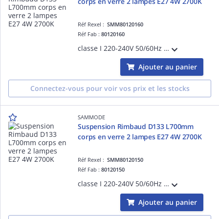
corps en verre 2 lampes E27 4W 2700K
Réf Rexel :
SMM80120160
Réf Fab :
80120160
classe I 220-240V 50/60Hz Ta 30°C IP66/IP68/IP69K IK07 garantie 5 ans bandeaux à grenouillère inox marine 316L équipé de 3m de câble 3G1,5 2 grilles brise-flux inox réflecteur Brass
Ajouter au panier
Connectez-vous pour voir vos prix et les stocks
SAMMODE
Suspension Rimbaud D133 L700mm
corps en verre 2 lampes E27 4W 2700K
Réf Rexel :
SMM80120150
Réf Fab :
80120150
classe I 220-240V 50/60Hz Ta 30°C IP66/IP68/IP69K IK07 garantie 5 ans bandeaux à grenouillère inox marine 316L équipé de 3m de câble 3G1,5 2 grilles brise-flux inox réflecteur Petrol
Ajouter au panier