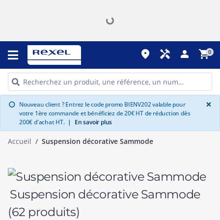
place
handyman
person
shopping_cart
0
G
×
Nouveau client ? Entrez le code promo BIENV202 valable pour
info
votre 1ère commande et bénéficiez de 20€ HT de réduction dès
200€ d'achat HT.
|
En savoir plus
Accueil
Suspension décorative Sammode
Suspension décorative Sammode
(62 produits)