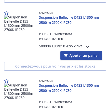
SAMMODE
Suspension Belleville D133 L1300mm
2500lm 2700K IRC80
Réf Rexel :
SMM80210060
Réf Fab :
80210060
50000h L80/B10 42W driver gradable Casambi classe I 220-240V 50/60Hz Ta 30°C IP66/IP68/IP69K IK10 garantie 5 ans 650 °C inox marine 316L équipé de 3m de câble 3G1,5 grille à perforation base trapèze Silver
Ajouter au panier
Connectez-vous pour voir vos prix et les stocks
SAMMODE
Suspension Belleville D133 L1300mm
2500lm 2700K IRC80
Réf Rexel :
SMM80210050
Réf Fab :
80210050