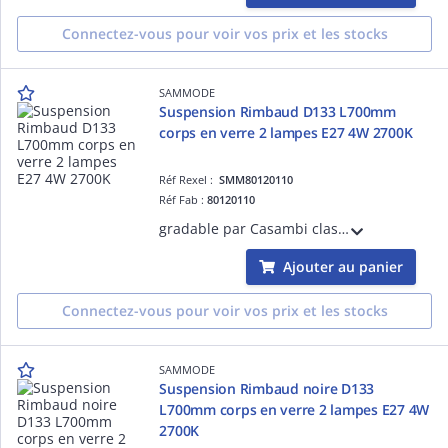
Connectez-vous pour voir vos prix et les stocks
SAMMODE
Suspension Rimbaud D133 L700mm
corps en verre 2 lampes E27 4W 2700K
Réf Rexel :
SMM80120110
Réf Fab :
80120110
gradable par Casambi classe I 220-240V 50/60Hz Ta 30°C IP66/IP68/IP69K IK07 garantie 5 ans bandeaux à grenouillère inox marine 316L équipé de 3m de câble 3G1,5 2 grilles brise-flux inox réflecteur Gold
Ajouter au panier
Connectez-vous pour voir vos prix et les stocks
SAMMODE
Suspension Rimbaud noire D133
L700mm corps en verre 2 lampes E27 4W
2700K