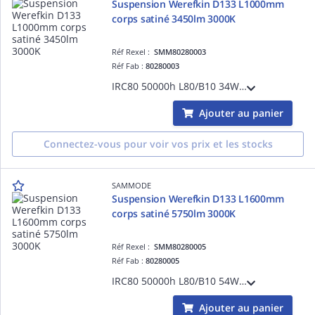
Suspension Werefkin D133 L1000mm
corps satiné 3450lm 3000K
Réf Rexel :
SMM80280003
Réf Fab :
80280003
IRC80 50000h L80/B10 34W driver ON/OFF Classe II 220-240V 0/50/60Hz Ta 35°C IP66/IP68/IP69K IK10 garantie 5 ans 650 °C bandeaux à grenouillère inox 304L 1 presse-étoupe laiton nickelé D5-14mm
Ajouter au panier
Connectez-vous pour voir vos prix et les stocks
SAMMODE
Suspension Werefkin D133 L1600mm
corps satiné 5750lm 3000K
Réf Rexel :
SMM80280005
Réf Fab :
80280005
IRC80 50000h L80/B10 54W driver ON/OFF Classe II 220-240V 0/50/60Hz Ta 35°C IP66/IP68/IP69K IK10 garantie 5 ans 650 °C bandeaux à grenouillère inox 304L 1 presse-étoupe laiton nickelé D5-14mm
Ajouter au panier