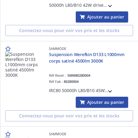
50000h L80/B10 42W driver ON/OFF classe I 220-240V 0/50/60Hz Ta 30°C IP66/IP68/IP69K IK10 garantie 5 ans 650 °C inox marine 316L équipé de 3m de câble 3G1,5 grille à perforation base trapèze Silver
Ajouter au panier
Connectez-vous pour voir vos prix et les stocks
SAMMODE
Suspension Werefkin D133 L1000mm
corps satiné 4500lm 3000K
Réf Rexel :
SMM80280004
Réf Fab :
80280004
IRC80 50000h L80/B10 45W driver ON/OFF Classe II 220-240V 0/50/60Hz Ta 35°C IP66/IP68/IP69K IK10 garantie 5 ans 650 °C bandeaux à grenouillère inox 304L 1 presse-étoupe laiton nickelé D5-14mm
Ajouter au panier
Connectez-vous pour voir vos prix et les stocks
SAMMODE