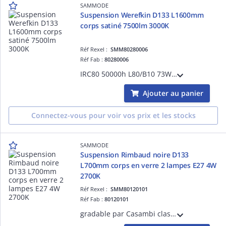
SAMMODE
Suspension Werefkin D133 L1600mm
corps satiné 7500lm 3000K
Réf Rexel :
SMM80280006
Réf Fab :
80280006
IRC80 50000h L80/B10 73W driver ON/OFF Classe II 220-240V 0/50/60Hz Ta 35°C IP66/IP68/IP69K IK10 garantie 5 ans 650 °C bandeaux à grenouillère inox 304L 1 presse-étoupe laiton nickelé D5-14mm
Ajouter au panier
Connectez-vous pour voir vos prix et les stocks
SAMMODE
Suspension Rimbaud noire D133
L700mm corps en verre 2 lampes E27 4W
2700K
Réf Rexel :
SMM80120101
Réf Fab :
80120101
gradable par Casambi classe I 220-240V 50/60Hz Ta 30°C IP66/IP68/IP69K IK07 garantie 5 ans bandeaux à grenouillère inox marine 316L équipé de 3m de câble 3G1,5 2 grilles brise-flux noires réflecteur silver