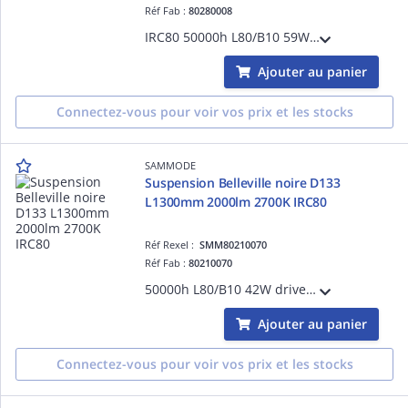
Réf Fab :
80280008
IRC80 50000h L80/B10 59W driver ON/OFF Classe II 220-240V 0/50/60Hz Ta 35°C IP66/IP68/IP69K IK10 garantie 5 ans 650 °C bandeaux à grenouillère inox 304L 1 presse-étoupe laiton nickelé D5-14mm
Ajouter au panier
Connectez-vous pour voir vos prix et les stocks
SAMMODE
Suspension Belleville noire D133
L1300mm 2000lm 2700K IRC80
Réf Rexel :
SMM80210070
Réf Fab :
80210070
50000h L80/B10 42W driver ON/OFF classe I 220-240V 0/50/60Hz Ta 30°C IP66/IP68/IP69K IK10 garantie 5 ans 650 °C inox marine 316L équipé de 3m de câble 3G1,5 grille à perforation base trapèze noire
Ajouter au panier
Connectez-vous pour voir vos prix et les stocks