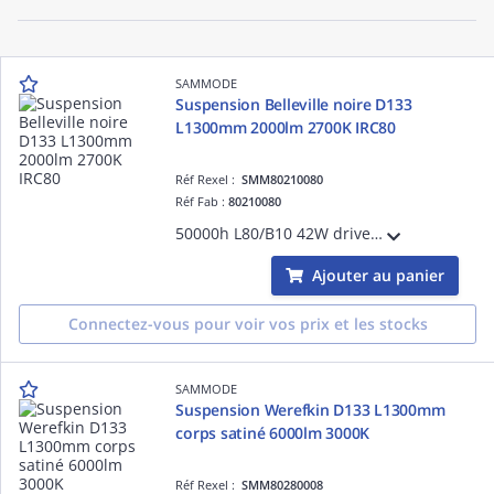
SAMMODE
Suspension Belleville noire D133
L1300mm 2000lm 2700K IRC80
Réf Rexel :
SMM80210080
Réf Fab :
80210080
50000h L80/B10 42W driver gradable Casambi classe I 220-240V 50/60Hz Ta 30°C IP66/IP68/IP69K IK10 garantie 5 ans 650 °C inox marine 316L équipé de 3m de câble 3G1,5 grille à perforation base trapèze noire
Ajouter au panier
Connectez-vous pour voir vos prix et les stocks
SAMMODE
Suspension Werefkin D133 L1300mm
corps satiné 6000lm 3000K
Réf Rexel :
SMM80280008