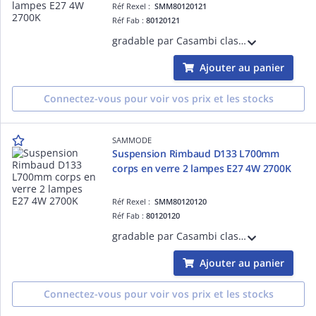
Réf Rexel :
SMM80120121
Réf Fab :
80120121
gradable par Casambi classe I 220-240V 50/60Hz Ta 30°C IP66/IP68/IP69K IK07 garantie 5 ans bandeaux à grenouillère inox marine 316L équipé de 3m de câble 3G1,5 2 grilles brise-flux noires réflecteur Copper
Ajouter au panier
Connectez-vous pour voir vos prix et les stocks
SAMMODE
Suspension Rimbaud D133 L700mm
corps en verre 2 lampes E27 4W 2700K
Réf Rexel :
SMM80120120
Réf Fab :
80120120
gradable par Casambi classe I 220-240V 50/60Hz Ta 30°C IP66/IP68/IP69K IK07 garantie 5 ans bandeaux à grenouillère inox marine 316L équipé de 3m de câble 3G1,5 2 grilles brise-flux inox réflecteur Copper
Ajouter au panier
Connectez-vous pour voir vos prix et les stocks