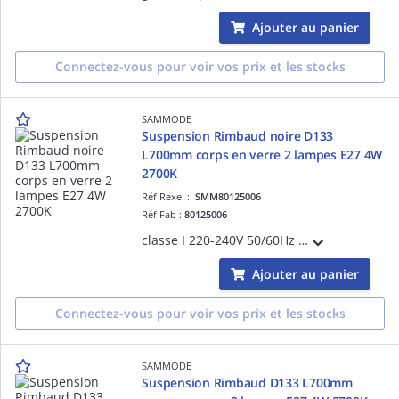
Ajouter au panier
Connectez-vous pour voir vos prix et les stocks
SAMMODE
Suspension Rimbaud noire D133
L700mm corps en verre 2 lampes E27 4W
2700K
Réf Rexel :
SMM80125006
Réf Fab :
80125006
classe I 220-240V 50/60Hz Ta 30°C IP66/IP68/IP69K IK07 garantie 5 ans bandeaux à grenouillère inox marine 316L équipé de 3m de câble 3G1,5 2 grilles brise-flux noires réflecteur Gold
Ajouter au panier
Connectez-vous pour voir vos prix et les stocks
SAMMODE
Suspension Rimbaud D133 L700mm