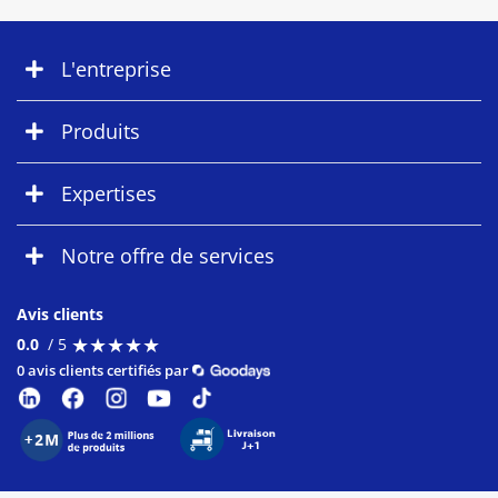
L'entreprise
Produits
Expertises
Notre offre de services
Avis clients
★
★
★
★
★
★
★
★
★
★
0.0
/ 5
0 avis clients certifiés par