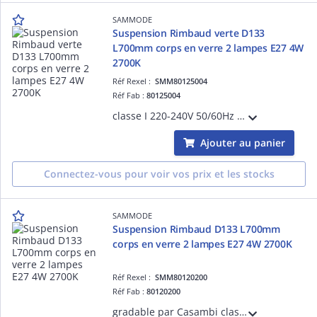
SAMMODE
Suspension Rimbaud verte D133
L700mm corps en verre 2 lampes E27 4W
2700K
Réf Rexel :
SMM80125004
Réf Fab :
80125004
classe I 220-240V 50/60Hz Ta 30°C IP66/IP68/IP69K IK07 garantie 5 ans bandeaux à grenouillère inox marine 316L équipé de 3m de câble 3G1,5 2 grilles brise-flux vertes réflecteur Brass
Ajouter au panier
Connectez-vous pour voir vos prix et les stocks
SAMMODE
Suspension Rimbaud D133 L700mm
corps en verre 2 lampes E27 4W 2700K
Réf Rexel :
SMM80120200
Réf Fab :
80120200
gradable par Casambi classe I 220-240V 50/60Hz Ta 30°C IP66/IP68/IP69K IK07 garantie 5 ans bandeaux à grenouillère inox marine 316L équipé de 3m de câble 3G1,5 2 grilles brise-flux inox réflecteur Brass