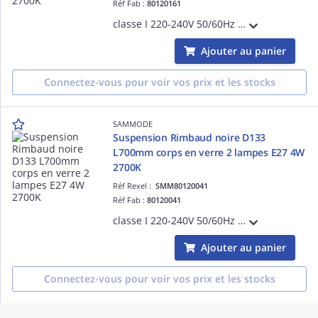
Réf Fab :
80120161
classe I 220-240V 50/60Hz Ta 30°C IP66/IP68/IP69K IK07 garantie 5 ans bandeaux à grenouillère inox marine 316L équipé de 3m de câble 3G1,5 2 grilles brise-flux noires réflecteur Brass
Ajouter au panier
Connectez-vous pour voir vos prix et les stocks
SAMMODE
Suspension Rimbaud noire D133
L700mm corps en verre 2 lampes E27 4W
2700K
Réf Rexel :
SMM80120041
Réf Fab :
80120041
classe I 220-240V 50/60Hz Ta 30°C IP66/IP68/IP69K IK07 garantie 5 ans bandeaux à grenouillère inox marine 316L équipé de 3m de câble 3G1,5 2 grilles brise-flux noires réflecteur silver
Ajouter au panier
Connectez-vous pour voir vos prix et les stocks