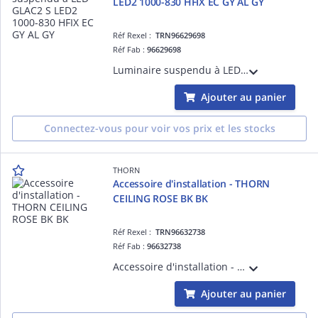
LED2 1000-830 HFIX EC GY AL GY
Réf Rexel :
TRN96629698
Réf Fab :
96629698
Luminaire suspendu à LED - GLAC2 S LED2 1000-830 HFIX EC GY AL GY - Câble pour raccordement de luminaires ¿ 2.5 m ¿ 8.5W ¿ 4000K ¿ IP20 ¿ version DALI
Ajouter au panier
Connectez-vous pour voir vos prix et les stocks
THORN
Accessoire d'installation - THORN
CEILING ROSE BK BK
Réf Rexel :
TRN96632738
Réf Fab :
96632738
Accessoire d'installation - THORN CEILING ROSE BK BK - Accessoire pour installation d'éclairage
Ajouter au panier