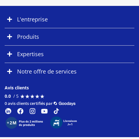
L'entreprise
Produits
Expertises
Notre offre de services
Avis clients
★
★
★
★
★
★
★
★
★
★
0.0
/ 5
0 avis clients certifiés par