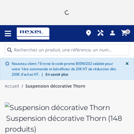
place
handyman
person
shopping_cart
0
G
×
Nouveau client ? Entrez le code promo BIENV202 valable pour
info
votre 1ère commande et bénéficiez de 20€ HT de réduction dès
200€ d'achat HT.
|
En savoir plus
Accueil
Suspension décorative Thorn
Suspension décorative Thorn
(148
produits)