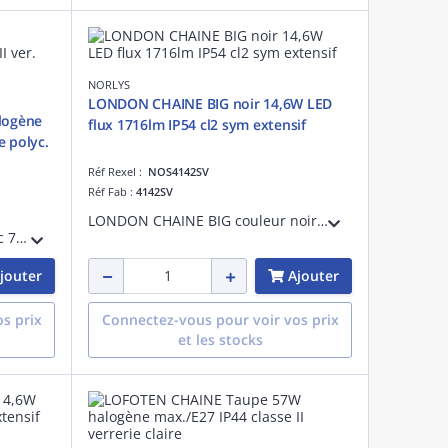
NORLYS
LONDON CHAINE BIG noir 14,6W LED
logène
flux 1716lm IP54 cl2 sym extensif
e polyc.
Réf Rexel :
NOS4142SV
Réf Fab :
4142SV
LONDON CHAINE BIG couleur noir 14,6W LED flux utile 1716lm symétrique extensif IP54 classe II
MODENA CHAINE couleur blanc 77W halogène max./E27 IP54 classe II verrerie claire polycarbonate
jouter
Ajouter
s prix
Connectez-vous pour voir vos prix
et les stocks