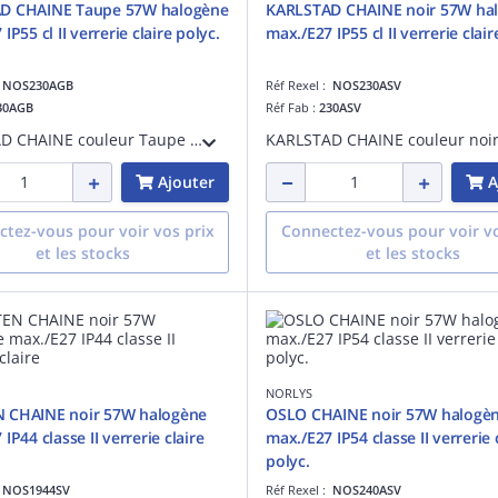
D CHAINE Taupe 57W halogène
KARLSTAD CHAINE noir 57W ha
IP55 cl II verrerie claire polyc.
max./E27 IP55 cl II verrerie clair
:
NOS230AGB
Réf Rexel :
NOS230ASV
30AGB
Réf Fab :
230ASV
KARLSTAD CHAINE couleur Taupe Secrète 57W halogène max./E27 IP55 classe II verrerie claire polycarbonate
Ajouter
A
tez-vous pour voir vos prix
Connectez-vous pour voir vo
et les stocks
et les stocks
NORLYS
 CHAINE noir 57W halogène
OSLO CHAINE noir 57W halogè
IP44 classe II verrerie claire
max./E27 IP54 classe II verrerie 
polyc.
:
NOS1944SV
Réf Rexel :
NOS240ASV