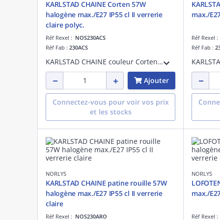
KARLSTAD CHAINE Corten 57W
KARLSTA
halogène max./E27 IP55 cl II verrerie
max./E27 
claire polyc.
Réf Rexel :
NOS230ACS
Réf Rexel 
Réf Fab :
230ACS
Réf Fab :
2
KARLSTAD CHAINE couleur Corten Steel 57W halogène max./E27 IP55 classe II verrerie claire polycarbonate
Ajouter
Connectez-vous pour voir vos prix
Connec
et les stocks
NORLYS
NORLYS
KARLSTAD CHAINE patine rouille 57W
LOFOTEN
halogène max./E27 IP55 cl II verrerie
max./E27 
claire
Réf Rexel :
NOS230ARO
Réf Rexel 