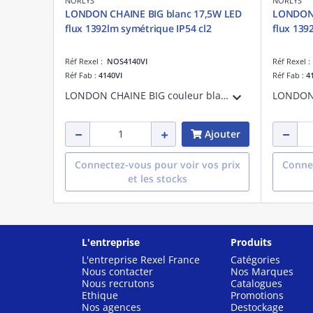
NORLYS
NORLYS
LONDON CHAINE BIG blanc 17,5W LED
LONDON 
flux 1392lm symétrique IP54 cl2
flux 139
Réf Rexel :
NOS4140VI
Réf Rexel 
Réf Fab :
4140VI
Réf Fab :
4
LONDON CHAINE BIG couleur blanc 17,5W LED flux utile 1392lm symétrique IP54 classe II
Ajouter
Connectez-vous pour voir vos prix
Connec
et les stocks
L'entreprise
Produits
L'entreprise Rexel France
Catégories
Nous contacter
Nos Marques
Nous recrutons
Catalogues
Ethique
Promotions
Nos agences
Destockage