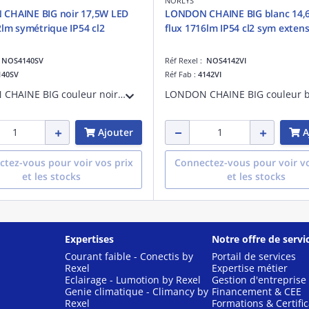
NORLYS
CHAINE BIG noir 17,5W LED
LONDON CHAINE BIG blanc 14,
2lm symétrique IP54 cl2
flux 1716lm IP54 cl2 sym exten
:
NOS4140SV
Réf Rexel :
NOS4142VI
140SV
Réf Fab :
4142VI
LONDON CHAINE BIG couleur noir 17,5W LED flux utile 1392lm symétrique IP54 classe II
Ajouter
A
tez-vous pour voir vos prix
Connectez-vous pour voir vo
et les stocks
et les stocks
Expertises
Notre offre de servi
Courant faible - Conectis by
Portail de services
Rexel
Expertise métier
Eclairage - Lumotion by Rexel
Gestion d'entreprise
Genie climatique - Climancy by
Financement & CEE
Rexel
Formations & Certific