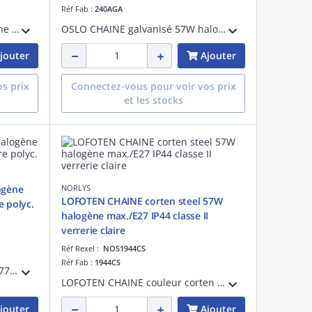
Réf Fab :
240AGA
OSLO CHAINE noir 57W halogène max./E27 IP55 classe II verrerie claire polycarbonate
OSLO CHAINE galvanisé 57W halogène max./E27 IP55 classe II verrerie claire polycarbonate
jouter
Ajouter
s prix
Connectez-vous pour voir vos prix
et les stocks
ogène
NORLYS
LOFOTEN CHAINE corten steel 57W
e polyc.
halogène max./E27 IP44 classe II
verrerie claire
Réf Rexel :
NOS1944CS
Réf Fab :
1944CS
MODENA CHAINE couleur noir 77W halogène max./E27 IP54 classe II verrerie claire polycarbonate
LOFOTEN CHAINE couleur corten steel 57W halogène max./E27 IP44 cl II verrerie claire
jouter
Ajouter