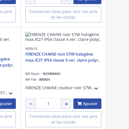
s prix
Connectez-vous pour voir vos prix
et les stocks
NORLYS
FIRENZE CHAINE noir 57W halogène
ogène
max./E27 IP54 classe II ver. claire polyc.
e polyc.
Réf Rexel :
NOS800ASV
Réf Fab :
800ASV
FIRENZE CHAINE couleur noir 57W halogène max./E27 IP54 classe II verrerie claire polycarbonate
FIRENZE CHAINE couleur blanc 57W halogène max./E27 IP54 classe II verrerie claire polycarbonate
jouter
Ajouter
s prix
Connectez-vous pour voir vos prix
et les stocks