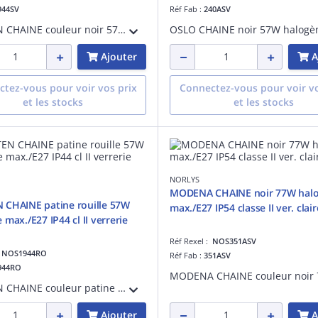
944SV
Réf Fab :
240ASV
LOFOTEN CHAINE couleur noir 57W halogène max./E27 IP44 cl II verrerie claire
Ajouter
A
tez-vous pour voir vos prix
Connectez-vous pour voir vo
et les stocks
et les stocks
NORLYS
MODENA CHAINE noir 77W hal
 CHAINE patine rouille 57W
max./E27 IP54 classe II ver. clair
max./E27 IP44 cl II verrerie
Réf Rexel :
NOS351ASV
:
NOS1944RO
Réf Fab :
351ASV
944RO
LOFOTEN CHAINE couleur patine rouille 57W halogène max./E27 IP44 cl II verrerie claire
Ajouter
A