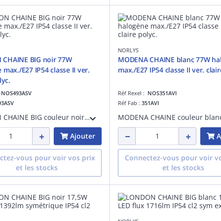
NORLYS
CHAINE BIG noir 77W
MODENA CHAINE blanc 77W ha
 max./E27 IP54 classe II ver.
max./E27 IP54 classe II ver. clair
lyc.
:
NOS493ASV
Réf Rexel :
NOS351AVI
93ASV
Réf Fab :
351AVI
LONDON CHAINE BIG couleur noir 77W halogène max./E27 IP54 classe II verrerie claire polycarbonate tête H500mm
Ajouter
A
tez-vous pour voir vos prix
Connectez-vous pour voir vo
et les stocks
et les stocks