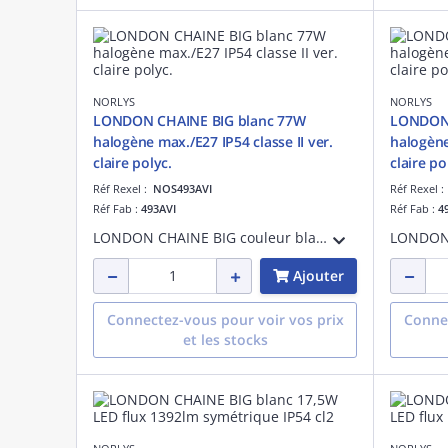
NORLYS
NORLYS
LONDON CHAINE BIG blanc 77W
LONDON 
halogène max./E27 IP54 classe II ver.
halogène
claire polyc.
claire po
Réf Rexel :
NOS493AVI
Réf Rexel 
Réf Fab :
493AVI
Réf Fab :
4
LONDON CHAINE BIG couleur blanc 77W halogène max./E27 IP54 classe II verrerie claire polycarbonate tête H500mm
Ajouter
Connectez-vous pour voir vos prix
Connec
et les stocks