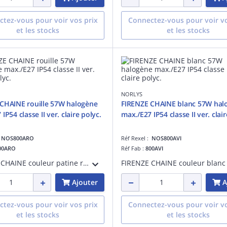
tez-vous pour voir vos prix
Connectez-vous pour voir vo
et les stocks
et les stocks
NORLYS
CHAINE rouille 57W halogène
FIRENZE CHAINE blanc 57W hal
IP54 classe II ver. claire polyc.
max./E27 IP54 classe II ver. clair
:
NOS800ARO
Réf Rexel :
NOS800AVI
00ARO
Réf Fab :
800AVI
FIRENZE CHAINE couleur patine rouille 57W halogène max./E27 IP54 classe II verrerie claire polycarbonate
Ajouter
A
tez-vous pour voir vos prix
Connectez-vous pour voir vo
et les stocks
et les stocks