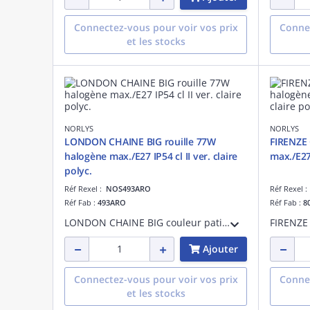
Connectez-vous pour voir vos prix
Connec
et les stocks
NORLYS
NORLYS
LONDON CHAINE BIG rouille 77W
FIRENZE 
halogène max./E27 IP54 cl II ver. claire
max./E27 
polyc.
Réf Rexel :
NOS493ARO
Réf Rexel 
Réf Fab :
493ARO
Réf Fab :
8
LONDON CHAINE BIG couleur patine rouille 77W halogène max./E27 IP54 classe II verrerie claire polycarbonate tête H500mm
Ajouter
Connectez-vous pour voir vos prix
Connec
et les stocks