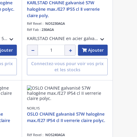
logène
KARLSTAD CHAINE galvanisé 57W
e polyc.
halogène max./E27 IP55 cl II verrerie
claire poly.
Réf Rexel :
NOS230AGA
Réf Fab :
230AGA
KARLSTAD CHAINE couleur noir 57W halogène max./E27 IP55 classe II verrerie claire polycarbonate
KARLSTAD CHAINE en acier galvanisé 57W halogène max./E27 IP55 classe II verrerie claire polycarbonate
jouter
Ajouter
s prix
Connectez-vous pour voir vos prix
et les stocks
NORLYS
ne
OSLO CHAINE galvanisé 57W halogène
claire
max./E27 IP54 cl II verrerie claire polyc.
Réf Rexel :
NOS240AGA