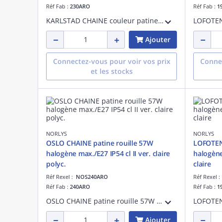
Réf Fab :
230ARO
Réf Fab :
1
KARLSTAD CHAINE couleur patine rouille 57W halogène max./E27 IP55 classe II verrerie claire polycarbonate
Ajouter
Connectez-vous pour voir vos prix
Connec
et les stocks
NORLYS
NORLYS
OSLO CHAINE patine rouille 57W
LOFOTEN
halogène max./E27 IP54 cl II ver. claire
halogène 
polyc.
claire
Réf Rexel :
NOS240ARO
Réf Rexel 
Réf Fab :
240ARO
Réf Fab :
1
OSLO CHAINE patine rouille 57W halogène max./E27 IP55 classe II verrerie claire polycarbonate
Ajouter