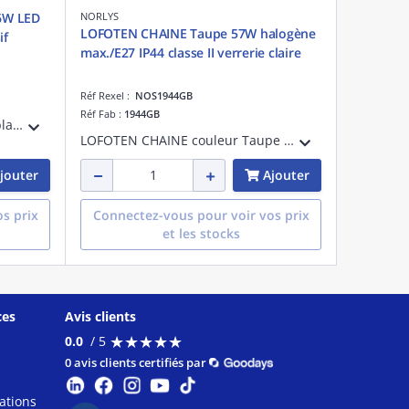
6W LED
NORLYS
LOFOTEN CHAINE Taupe 57W halogène
sif
max./E27 IP44 classe II verrerie claire
Réf Rexel :
NOS1944GB
Réf Fab :
1944GB
LONDON CHAINE BIG couleur blanc 14,6W LED flux utile 1716lm symétrique extensif IP54 classe II
LOFOTEN CHAINE couleur Taupe Secrète 57W halogène max./E27 IP44 cl II verrerie claire
jouter
Ajouter
s prix
Connectez-vous pour voir vos prix
et les stocks
ces
Avis clients
★
★
★
★
★
★
★
★
★
★
0.0
/ 5
0 avis clients certifiés par
ations