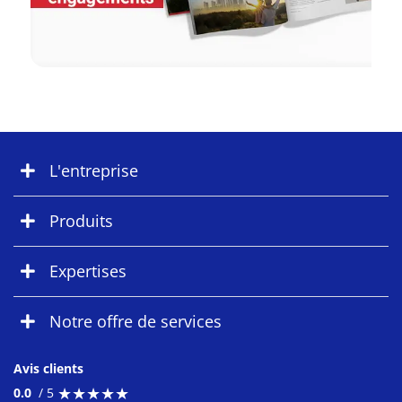
L'entreprise
Produits
Expertises
Notre offre de services
Avis clients
★
★
★
★
★
★
★
★
★
★
0.0
/ 5