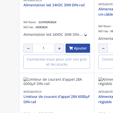
INTEGRATECH
INTEGRAT
Alimentation led 24VDC 30W DIN-rail
Alimenta
cm câble
Réf Rexel :
GCHHDR3024
Réf Rexel 
Réf Fab :
HDR3024
Réf Fab :
H
Alimentation led 24VDC 30W DIN-rail, puissance de sortie:30 W, IP20
Ajouter
Connectez-vous pour voir vos prix
Connec
et les stocks
INTEGRATECH
INTEGRAT
Limiteur de courant d'appel 28A 6000µF
Alimenta
DIN-rail
réglable