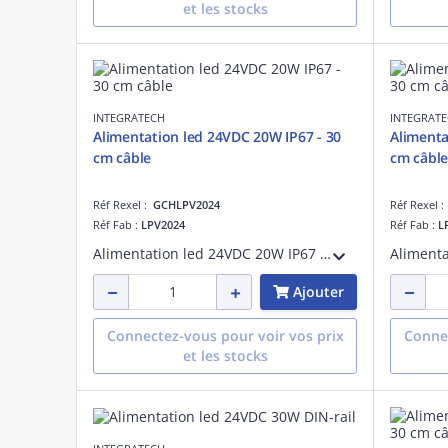
et les stocks
INTEGRATECH
INTEGRAT
Alimentation led 24VDC 20W IP67 - 30
Alimenta
cm câble
cm câble
Réf Rexel :
GCHLPV2024
Réf Rexel 
Réf Fab :
LPV2024
Réf Fab :
L
Alimentation led 24VDC 20W IP67 - Longueur câble 30 cm, puissance de sortie:20 W, IP67
Ajouter
Connectez-vous pour voir vos prix
Connec
et les stocks