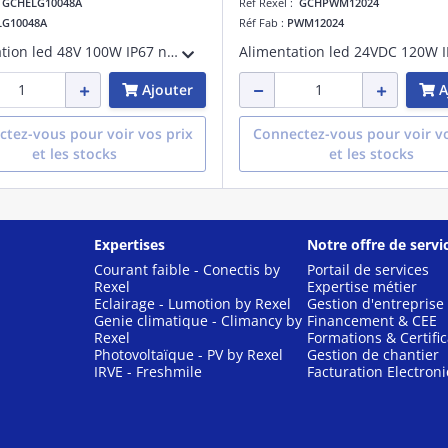
:
GCHELG10048A
Réf Rexel :
GCHPWM12024
LG10048A
Réf Fab :
PWM12024
Alimentation led 48V 100W IP67 non réglable
Ajouter
A
tez-vous pour voir vos prix
Connectez-vous pour voir vo
et les stocks
et les stocks
Expertises
Notre offre de servi
Courant faible - Conectis by
Portail de services
Rexel
Expertise métier
Eclairage - Lumotion by Rexel
Gestion d'entreprise
Genie climatique - Climancy by
Financement & CEE
Rexel
Formations & Certific
Photovoltaïque - PV by Rexel
Gestion de chantier
IRVE - Freshmile
Facturation Electron