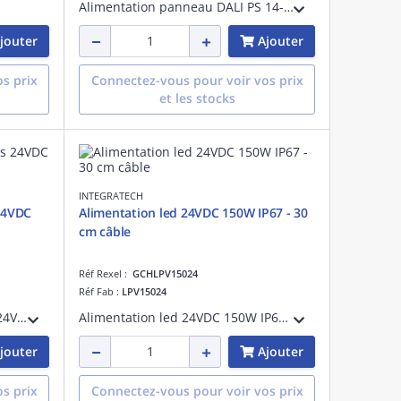
Alimentation panneau DALI PS 14-40W IP20 JB preset 40W
jouter
Ajouter
s prix
Connectez-vous pour voir vos prix
et les stocks
INTEGRATECH
 24VDC
Alimentation led 24VDC 150W IP67 - 30
cm câble
Réf Rexel :
GCHLPV15024
Réf Fab :
LPV15024
Alimentation led raccord à vis 24VDC 100W IP20, puissance de sortie:100 W
Alimentation led 24VDC 150W IP67 - Longueur câble 30 cm, puissance de sortie:150 W, IP67
jouter
Ajouter
s prix
Connectez-vous pour voir vos prix