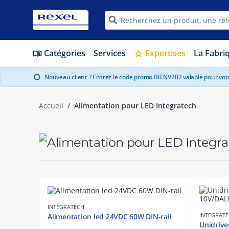
Catégories
Services
Expertises
La Fabri
menu_book
star
Nouveau client ? Entrez le code promo BIENV202 valable pour vo
info
Accueil
Alimentation pour LED Integratech
INTEGRATECH
INTEGRAT
Alimentation led 24VDC 60W DIN-rail
Unidrive