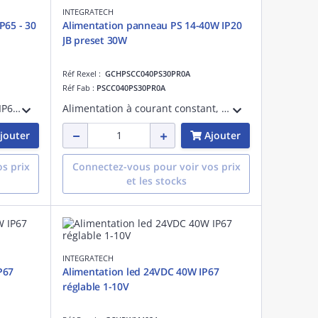
INTEGRATECH
P65 - 30
Alimentation panneau PS 14-40W IP20
JB preset 30W
Réf Rexel :
GCHPSCC040PS30PR0A
Réf Fab :
PSCC040PS30PR0A
Alimentation led 24VDC 320 W IP65 - 30 cm câble, puissance de sortie:320 W, IP65
Alimentation à courant constant, réglable de 500mA à 1000mA avec power switch de 14W à 40W. Préréglé à 750mA, 30W.
jouter
Ajouter
s prix
Connectez-vous pour voir vos prix
et les stocks
INTEGRATECH
P67
Alimentation led 24VDC 40W IP67
réglable 1-10V