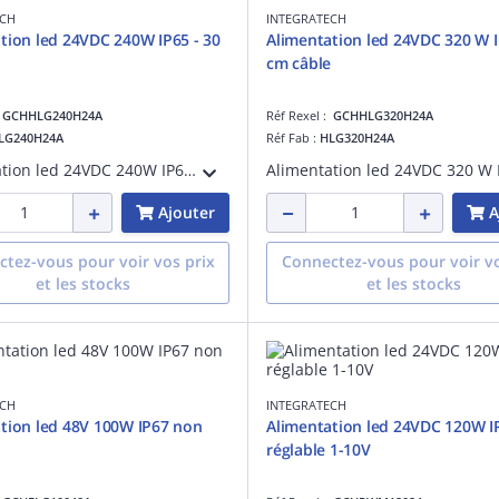
ECH
INTEGRATECH
tion led 24VDC 240W IP65 - 30
Alimentation led 24VDC 320 W I
cm câble
:
GCHHLG240H24A
Réf Rexel :
GCHHLG320H24A
LG240H24A
Réf Fab :
HLG320H24A
Alimentation led 24VDC 240W IP65 - 30 cm câble, puissance de sortie:240 W, IP65
Ajouter
A
tez-vous pour voir vos prix
Connectez-vous pour voir vo
et les stocks
et les stocks
ECH
INTEGRATECH
tion led 48V 100W IP67 non
Alimentation led 24VDC 120W I
réglable 1-10V