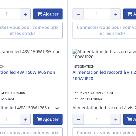
Ajouter
A
tez-vous pour voir vos prix
Connectez-vous pour voir vo
et les stocks
et les stocks
ECH
INTEGRATECH
tion led 48V 150W IP65 non
Alimentation led raccord à vis
100W IP20
:
GCHELG15048A
Réf Rexel :
GCHPLC10024
LG15048A
Réf Fab :
PLC10024
Alimentation led 48V 150W IP65 non réglable
Ajouter
A
tez-vous pour voir vos prix
Connectez-vous pour voir vo