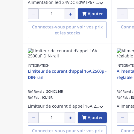
Alimentation led 24VDC 60W IP67 - Longueur câble 30 cm, puissance de sortie:60 W, IP67
Ajouter
Connectez-vous pour voir vos prix
Connec
et les stocks
INTEGRATECH
INTEGRAT
Limiteur de courant d'appel 16A 2500µF
Alimenta
DIN-rail
réglable
Réf Rexel :
GCHICL16R
Réf Rexel 
Réf Fab :
ICL16R
Réf Fab :
E
Limiteur de courant d'appel 16A 2500µF DIN-rail
Ajouter
Connectez-vous pour voir vos prix
Connec