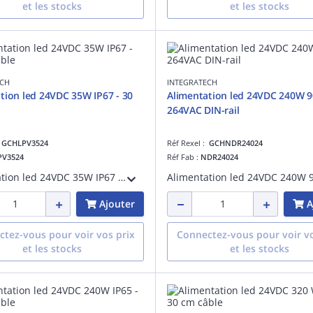
et les stocks
et les stocks
ECH
INTEGRATECH
tion led 24VDC 35W IP67 - 30
Alimentation led 24VDC 240W 9
264VAC DIN-rail
:
GCHLPV3524
Réf Rexel :
GCHNDR24024
PV3524
Réf Fab :
NDR24024
Alimentation led 24VDC 35W IP67 - Longueur câble 30 cm, puissance de sortie:35 W, IP67
Ajouter
A
tez-vous pour voir vos prix
Connectez-vous pour voir vo
et les stocks
et les stocks