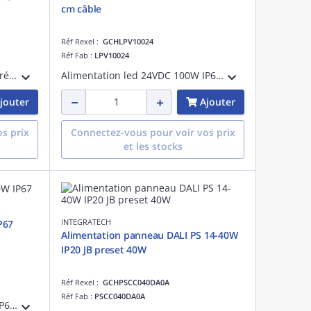
cm câble
Réf Rexel :
GCHLPV10024
Réf Fab :
LPV10024
Driver QT 36W flicker-free non-réglable, classe II, puissance de sortie:36 W, IP20
Alimentation led 24VDC 100W IP67 - Longueur câble 30 cm, puissance de sortie:100 W, IP67
jouter
Ajouter
s prix
Connectez-vous pour voir vos prix
et les stocks
INTEGRATECH
P67
Alimentation panneau DALI PS 14-40W
IP20 JB preset 40W
Réf Rexel :
GCHPSCC040DA0A
Réf Fab :
PSCC040DA0A
Alimentation led 24VDC 150W IP67, puissance de sortie:150 W, IP67