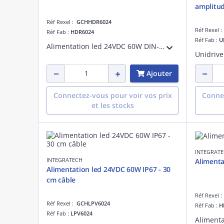
amplitu
Réf Rexel :
GCHHDR6024
Réf Rexel 
Réf Fab :
HDR6024
Réf Fab :
U
Alimentation led 24VDC 60W DIN-rail, puissance de sortie:60 W, IP20
Ajouter
Connectez-vous pour voir vos prix
Connec
et les stocks
INTEGRAT
INTEGRATECH
Alimenta
Alimentation led 24VDC 60W IP67 - 30
cm câble
Réf Rexel 
Réf Rexel :
GCHLPV6024
Réf Fab :
H
Réf Fab :
LPV6024