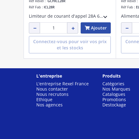
Réf Rexel :
GCHICL28R
Réf Rexel 
Réf Fab :
ICL28R
Réf Fab :
E
Limiteur de courant d'appel 28A 6000µF DIN-rail
Ajouter
Connectez-vous pour voir vos prix
Connec
et les stocks
L'entreprise
Produits
L'entreprise Rexel France
Catégories
Nous contacter
Nos Marques
Nous recrutons
Catalogues
Ethique
Promotions
Nos agences
Destockage