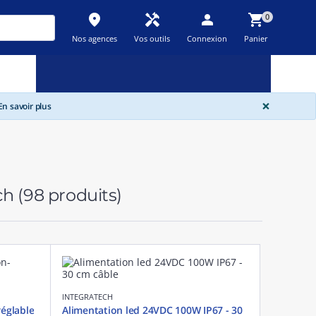
place
handyman
person
shopping_cart
0
Nos agences
Vos outils
Connexion
Panier
Nouveau
Promos
Destockage
feedback
local_offer
new_releases
GLOBA
×
n savoir plus
ech
(98 produits)
INTEGRATECH
réglable
Alimentation led 24VDC 100W IP67 - 30