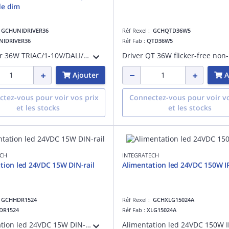
de dim
:
GCHUNIDRIVER36
Réf Rexel :
GCHQTD36W5
NIDRIVER36
Réf Fab :
QTD36W5
Unidriver 36W TRIAC/1-10V/DALI/push amplitude dim, classe I, puissance de sortie:36 W, IP20, variation 1-10V, variation DALI, variation avec bouton-poussoir:
Ajouter
A
tez-vous pour voir vos prix
Connectez-vous pour voir vo
et les stocks
et les stocks
ECH
INTEGRATECH
tion led 24VDC 15W DIN-rail
Alimentation led 24VDC 150W I
:
GCHHDR1524
Réf Rexel :
GCHXLG15024A
DR1524
Réf Fab :
XLG15024A
Alimentation led 24VDC 15W DIN-rail, puissance de sortie:15 W, IP20