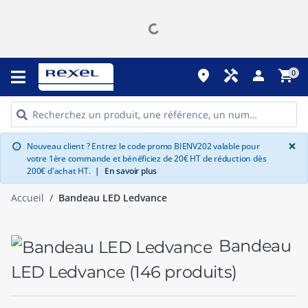
place
handyman
person
shopping_cart
0
G
×
Nouveau client ? Entrez le code promo BIENV202 valable pour
info
votre 1ère commande et bénéficiez de 20€ HT de réduction dès
200€ d'achat HT.
|
En savoir plus
Accueil
Bandeau LED Ledvance
Bandeau
LED Ledvance
(146 produits)