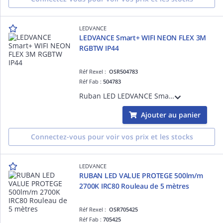
LEDVANCE
LEDVANCE Smart+ WIFI NEON FLEX 3M
RGBTW IP44
Réf Rexel :
OSR504783
Réf Fab :
504783
Ruban LED LEDVANCE Smart+ WIFI Extérieur/Intérieur IP44 - 15,00W - 520lm - RGBTW - 2700..6500K - IRC>80 - 30000h - Contrôle via l'app Ledvance Smart+ WIFI - Compatible Google Home, Amazon Alexa
Ajouter au panier
Connectez-vous pour voir vos prix et les stocks
LEDVANCE
RUBAN LED VALUE PROTEGE 500lm/m
2700K IRC80 Rouleau de 5 mètres
Réf Rexel :
OSR705425
Réf Fab :
705425