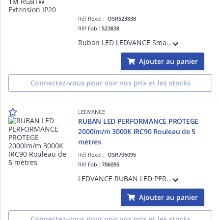
Réf Rexel :
OSR523838
Réf Fab :
523838
Ruban LED LEDVANCE Smart+ WIFI Intérieur IP20 - 3,60W - 320lm - RGBTW - 2000 .. 6500K - IRC>80 - 30000h - Contrôle via l'app Ledvance Smart+ WIFI - Compatible Google Home, Amazon Alexa
Ajouter au panier
Connectez-vous pour voir vos prix et les stocks
LEDVANCE
RUBAN LED PERFORMANCE PROTEGE
2000lm/m 3000K IRC90 Rouleau de 5
mètres
Réf Rexel :
OSR706095
Réf Fab :
706095
LEDVANCE RUBAN LED PERFORMANCE PROTEGE 2000lm/m 3000K IRC90 Rouleau de 5 mètres IP66 - 14,4 W/m - 50000 h (L70B50) - Garantie 5ans - Précâblé des 2 côtés - 5000 mmx10,0 mmx4,50 mm
Ajouter au panier
Connectez-vous pour voir vos prix et les stocks