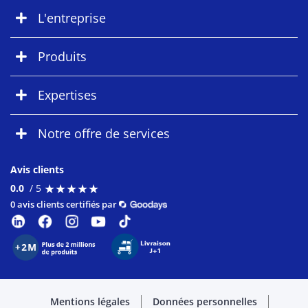
L'entreprise
Produits
Expertises
Notre offre de services
Avis clients
★
★
★
★
★
★
★
★
★
★
0.0
/ 5
0 avis clients certifiés par
Mentions légales
Données personnelles