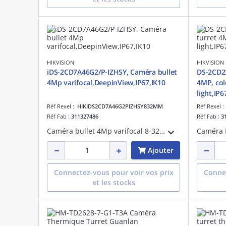
HIKVISION
HIKVISION
iDS-2CD7A46G2/P-IZHSY, Caméra bullet
DS-2CD2
4Mp varifocal,DeepinView,IP67,IK10
4MP, col
light,IP6
Réf Rexel :
HIKIDS2CD7A46G2PIZHSY832MM
Réf Rexel 
Réf Fab :
311327486
Réf Fab :
3
Caméra bullet 4Mp varifocal 8-32mm,Reconnaissance des plaques d'immatriculation, DeepinView:Excellentes performances en basse lumière,Imagerie nette en contre-jour.Résistance intégrée, la détection de vibrations,Anti-Corrosion.IP67,IK10.
Ajouter
Connectez-vous pour voir vos prix
Connec
et les stocks