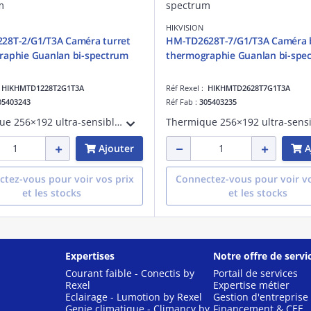
HIKVISION
28T-2/G1/T3A Caméra turret
HM-TD2628T-7/G1/T3A Caméra b
raphie Guanlan bi-spectrum
thermographie Guanlan bi-spe
:
HIKHMTD1228T2G1T3A
Réf Rexel :
HIKHMTD2628T7G1T3A
05403243
Réf Fab :
305403235
Thermique 256×192 ultra-sensible (NETD '25 mK), IA GUANLAN pour détection précise longue distance, alertes incendie/fumée/tabagisme, éclairage hybride intelligent, filtres anti-reflets/vehicules, traitement DDE & DNR 3D, garantie 10 ans.
Ajouter
A
tez-vous pour voir vos prix
Connectez-vous pour voir vo
et les stocks
et les stocks
Expertises
Notre offre de servi
Courant faible - Conectis by
Portail de services
Rexel
Expertise métier
Eclairage - Lumotion by Rexel
Gestion d'entreprise
Genie climatique - Climancy by
Financement & CEE