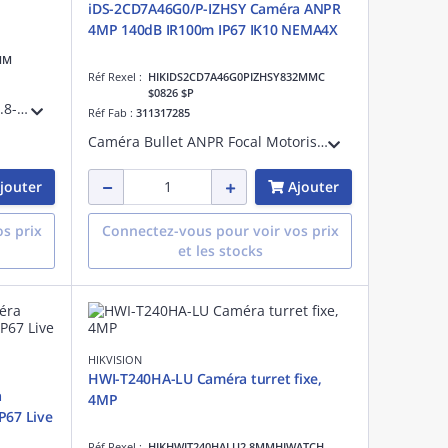
iDS-2CD7A46G0/P-IZHSY Caméra ANPR
4MP 140dB IR100m IP67 IK10 NEMA4X
MM
Réf Rexel :
HIKIDS2CD7A46G0PIZHSY832MMC
$0826 $P
Caméra bullet 4MP varifocale 2.8-12mm, AcuSense power by Darkfighter protection périphérique pour classifier les cibles humaines et véhiculaires.Protection IP66,IK10
Réf Fab :
311317285
Caméra Bullet ANPR Focal Motorisé 8-32mmCMOS 1/1,8, Darkfighter, ANPRCouleur : 0,001 Lux/F1.2, N/B : 0,0003 Lux /F1.2, WDR 140 dB1XSortie audio, 1XEntrée audio, 1XWiegand, 2XEntrée alarme, 2XSortie AlarmeIP67, IK10, anti-corrosion
jouter
Ajouter
s prix
Connectez-vous pour voir vos prix
et les stocks
HIKVISION
HWI-T240HA-LU Caméra turret fixe,
a
4MP
P67 Live
Réf Rexel :
HIKHWIT240HALU2.8MMHIWATCH