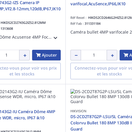
743G2-IZS Camera IP
varifocal,AcuSence,IP66,IK10
P,VF2.8-12mm,120dB,IP67,IK10
Réf Rexel :
HIKDS2CD2646G2HIZS2.812
:
HIKDS2CD2743G2IZS2.812MM
Réf Fab :
311331184
11313608
Caméra Dôme Acusense 4MP Focal MotoriséCouleur : 0.005 lux@(F1.6, AGC ON), Fonctions VCA 3 flux DNR 3D BLC-HLC EXIR, jusqu'à 40m DC12V+PoE Service cloud HIK-Connect
Ajouter
A
tez-vous pour voir vos prix
Connectez-vous pour voir vo
et les stocks
et les stocks
143G2-IU Caméra Dôme 4MP
HIKVISION
DS-2CD2T87G2P-LSU/SL Camér
 WDR, micro, IP67 ik10
Colorvu Bullet 180 8MP 130dB I
Guard
:
HIKDS2CD2143G2IU2.8MM