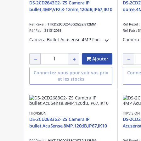
DS-2CD2643G2-IZS Camera IP
DS-2CD2
bullet,4MP,VF2.8-12mm,120dB,IP67,IK10
dome,4M
Réf Rexel :
HIKDS2CD2643G2IZS2.812MM
Réf Rexel 
Réf Fab :
311312061
Réf Fab :
3
Caméra Bullet Acusense 4MP Focal Motorisé 2.8-12mmCouleur : 0.005 lux@(F1.6, AGC ON), Fonctions VCA 3 flux DNR 3D BLC-HLC EXIR, jusqu'à 60m DC12V+PoE Service cloud HIK-Connect
Ajouter
Connectez-vous pour voir vos prix
Connec
et les stocks
HIKVISION
HIKVISION
DS-2CD2683G2-IZS Camera IP
DS-2CD2
bullet,AcuSense,8MP,120dB,IP67,IK10
Acusense
Réf Rexel :
HIKDS2CD2683G2IZS2.812MM
Réf Rexel 