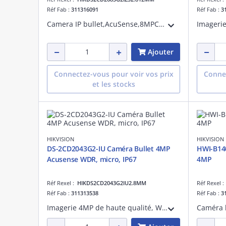
Réf Fab :
311316091
Réf Fab :
3
Camera IP bullet,AcuSense,8MPCouleur : 0.005 lux@(F1.6, AGC ON), Fonctions VCA 3 flux DNR 3D BLC-HLC EXIR, jusqu'à 60m DC12V+PoE Service cloud HIK-Connect
Ajouter
Connectez-vous pour voir vos prix
Connec
et les stocks
HIKVISION
HIKVISION
DS-2CD2043G2-IU Caméra Bullet 4MP
HWI-B140
Acusense WDR, micro, IP67
4MP
Réf Rexel :
HIKDS2CD2043G2IU2.8MM
Réf Rexel 
Réf Fab :
311313538
Réf Fab :
3
Imagerie 4MP de haute qualité, WDR 120 dB pour contre-jour, compression H.265+ efficace. Micro intégré pour sécurité audio en temps réel. Protection IP67. IA pour classification des cibles humaines et véhiculaires.