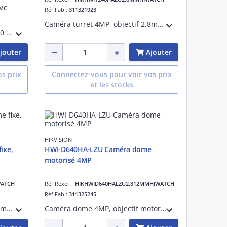
MMC
Réf Fab :
311321923
Caméra turret 4MP, objectif 2.8mm, détection de mouvement 2.0, DWNR, 3D DNR, BLC, distance IR et la lumière blanche: 30m, micro intégré, 12VDC
Caméra Bullet Panoramique 180 ColorvuCMOS 2X1/1.8Couleur : 0,0005 lux @(F1.0, AGC ON), 0 lux avec LED alluméefonctions VCA, 2 flux DC12V&PoE, Service cloud HIK-ConnectMicrophone et parleur intégrés, E/S audio/alarme
jouter
Ajouter
s prix
Connectez-vous pour voir vos prix
et les stocks
HIKVISION
ixe,
HWI-D640HA-LZU Caméra dome
motorisé 4MP
WATCH
Réf Rexel :
HIKHWID640HALZU2.812MMHIWATCH
Réf Fab :
311325245
Caméra dome 4MP, objectif 2.8mm, détection de mouvement 2.0, DWNR, 3D DNR, BLC, distance IR et la lumière blanche: 30m, micro intégré, 12VDC
Caméra dome 4MP, objectif motorisé 2.8-12mm, détection de mouvement 2.0, WDR, 3D DNR, BLC, distance IR et la lumiere blanche 50m, micro intégré, carte sd, 12VDC