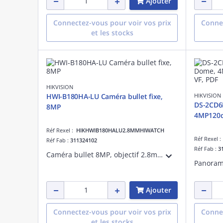
Ajouter
Connectez-vous pour voir vos prix
Connec
et les stocks
HIKVISION
HWI-B180HA-LU Caméra bullet fixe,
HIKVISION
DS-2CD6
8MP
4MP120db
Réf Rexel :
HIKHWIB180HALU2.8MMHIWATCH
Réf Rexel 
Réf Fab :
311324102
Réf Fab :
3
Caméra bullet 8MP, objectif 2.8mm, détection de mouvement 2.0, DWNR, 3D DNR, BLC, distance IR et la lumière blanche: 30m, micro intégré, 12VDC
Ajouter
Connectez-vous pour voir vos prix
Connec
et les stocks