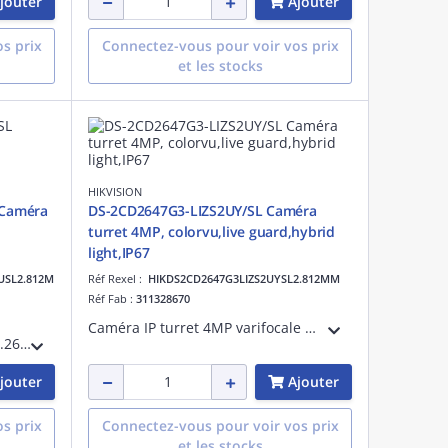
jouter
Ajouter
s prix
Connectez-vous pour voir vos prix
et les stocks
HIKVISION
 Caméra
DS-2CD2647G3-LIZS2UY/SL Caméra
turret 4MP, colorvu,live guard,hybrid
light,IP67
USL2.812M
Réf Rexel :
HIKDS2CD2647G3LIZS2UYSL2.812MM
Réf Fab :
311328670
Caméra IP turret 4MP varifocale motorisé ColorVu 3.0 pour l'image coloré 24/24, classification des cibles humaines et véhiculaires, Live Guard, portée IR 40m avec Smart Hybrid Light, audio bidirectionnel, IP67, anti-corrosion
Caméra IP Dôme,4MP H.264 - H.265+ MJPEG ,hybrid light, Micro & speaker intégré, audio bidirectionnel, siren & audio alarm Couleur : 0.0008 lux@(F1.2, AGC ON), Fonctions VCA 3 flux jusqu'à 40m DC12V+PoE
jouter
Ajouter
s prix
Connectez-vous pour voir vos prix
et les stocks