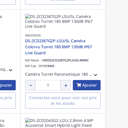
HIKVISION
DS-2CD2387G2P-LSU/SL Caméra
Colorvu Turret 180 8MP 130dB IP67
Live Guard
Réf Rexel :
HIKDS2CD2387G2PLSUSL4MMC
Réf Fab :
311319443
Caméra bi-spectre 5MP + thermique 256×192, FOV 90°, NETD < 25mK, alarme sonore et lumineuse, détection intelligente, mesure température -20~150°C (±8°C), IP67, -40°C à +65°C, PoE, éclairage hybride. IA Guanlan à grande échelle
Caméra Turret Panoramique 180 ColorvuCMOS 2X1/1.8Couleur : 0,0005 lux @(F1.0, AGC ON), 0 lux avec LED alluméefonctions VCA, 2 flux DC12V&PoE, Service cloud HIK-ConnectMicrophone et parleur intégrés, E/S audio/alarme
jouter
Ajouter
s prix
Connectez-vous pour voir vos prix
et les stocks