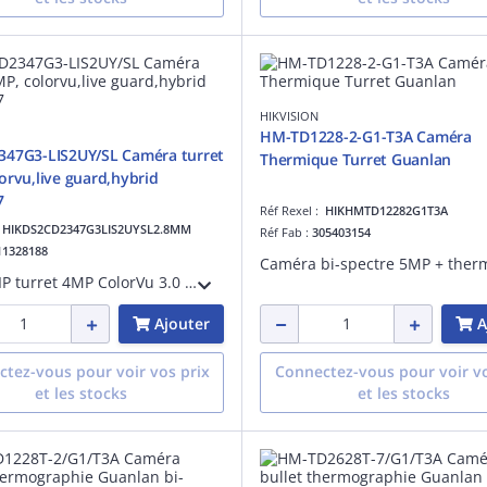
HIKVISION
HM-TD1228-2-G1-T3A Caméra
347G3-LIS2UY/SL Caméra turret
Thermique Turret Guanlan
orvu,live guard,hybrid
7
Réf Rexel :
HIKHMTD12282G1T3A
:
HIKDS2CD2347G3LIS2UYSL2.8MM
Réf Fab :
305403154
11328188
Caméra IP turret 4MP ColorVu 3.0 pour l'image coloré 24/24, classification des cibles humaines et véhiculaires, Live Guard, portée IR 40m avec Smart Hybrid Light, micro et haut-parleur pour l'audio bidirectionnel, IP67, anti-corrosion
Ajouter
A
tez-vous pour voir vos prix
Connectez-vous pour voir vo
et les stocks
et les stocks