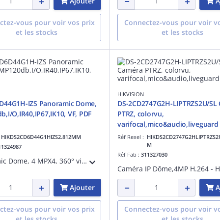
Ajouter
A
tez-vous pour voir vos prix
Connectez-vous pour voir vo
et les stocks
et les stocks
HIKVISION
D44G1H-IZS Panoramic Dome,
DS-2CD2747G2H-LIPTRZS2U/SL
,I/O,IR40,IP67,IK10, VF, PDF
PTRZ, colorvu,
varifocal,mico&audio,liveguard
:
HIKDS2CD6D44G1HIZS2.812MM
Réf Rexel :
HIKDS2CD2747G2HLIPTRZS2
M
11324987
Réf Fab :
311327030
Panoramic Dome, 4 MPX4, 360° view,Focal Motorisé 2.7-13,5mm,0,0005 lux @ (F1.2, AGC activé) 25 ips/30 ips (2688 × 1520), Fonctions VCA, 3 flux, EXIR, jusqu'à 30m, E/S audio/alarme, DC12V&PoE, SD/SDHC/SDXC intégré,
Ajouter
A
tez-vous pour voir vos prix
Connectez-vous pour voir vo
et les stocks
et les stocks