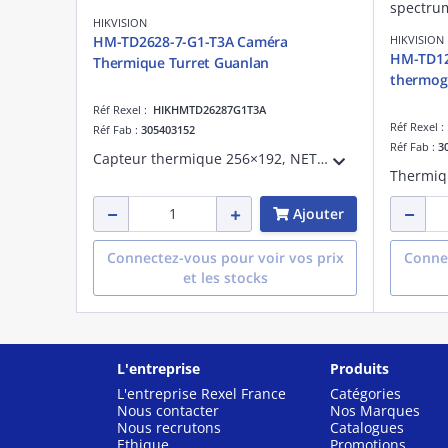
HIKVISION
HM-TD2628-7-G1-T3A Caméra
HIKVISION
HM-TD12
Thermique Turret Guanlan
thermog
Réf Rexel :
HIKHMTD26287G1T3A
Réf Rexel 
Réf Fab :
305403152
Réf Fab :
3
Capteur thermique 256×192, NETD'25mK, détection avancée humains-véhicules avec IA Guanlan, éclairage hybride (IR-blanc), alarme température -20°C~150°C, détection feu-fumée, traitement d'image AGC-DDE-3D DNR, garantie 10 ans.
Ajouter
Connectez-vous pour voir vos prix
Connec
et les stocks
L'entreprise
Produits
L'entreprise Rexel France
Catégories
Nous contacter
Nos Marques
Nous recrutons
Catalogues
Ethique
Promotions