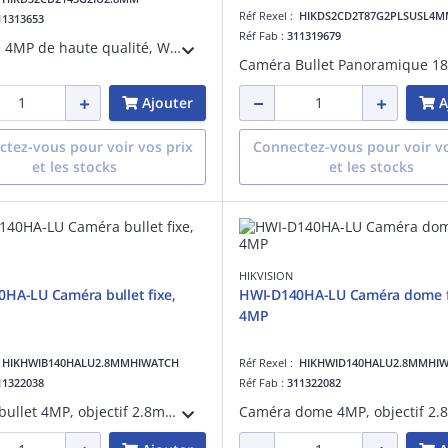
Réf Rexel :
HIKDS2CD2T87G2PLSUSL4
11313653
Réf Fab :
311319679
Imagerie 4MP de haute qualité, WDR 120 dB pour contre-jour, compression H.265+ efficace. Micro intégré pour sécurité audio en temps réel. Résistant IP67 (eau/poussière) IK10. IA pour classification des cibles humaines et véhiculaires.
Ajouter
A
tez-vous pour voir vos prix
Connectez-vous pour voir vo
et les stocks
et les stocks
HIKVISION
HA-LU Caméra bullet fixe,
HWI-D140HA-LU Caméra dome f
4MP
:
HIKHWIB140HALU2.8MMHIWATCH
Réf Rexel :
HIKHWID140HALU2.8MMHI
11322038
Réf Fab :
311322082
Caméra bullet 4MP, objectif 2.8mm, détection de mouvement 2.0, DWNR, 3D DNR, BLC, distance IR et la lumière blanche: 30m, micro intégré, 12VDC