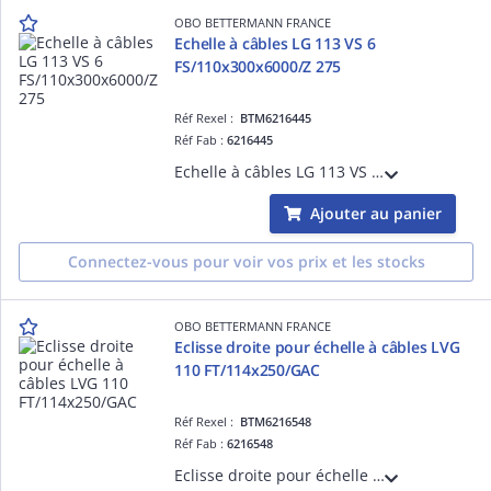
OBO BETTERMANN FRANCE
Echelle à câbles LG 113 VS 6
FS/110x300x6000/Z 275
Réf Rexel :
BTM6216445
Réf Fab :
6216445
Echelle à câbles LG 113 VS 6 FS/110x300x6000/Z 275 Acier, St / galvanisé par bande, DIN EN 10346
Ajouter au panier
Connectez-vous pour voir vos prix et les stocks
OBO BETTERMANN FRANCE
Eclisse droite pour échelle à câbles LVG
110 FT/114x250/GAC
Réf Rexel :
BTM6216548
Réf Fab :
6216548
Eclisse droite pour échelle à câbles LVG 110 FT/114x250/GAC Acier, St / galvanisé à chaud par trempage, DIN EN ISO 1461