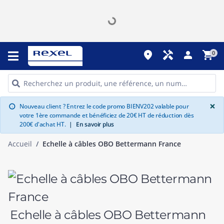
place
handyman
person
shopping_cart
0
G
×
Nouveau client ? Entrez le code promo BIENV202 valable pour
info
votre 1ère commande et bénéficiez de 20€ HT de réduction dès
200€ d'achat HT.
|
En savoir plus
Accueil
Echelle à câbles OBO Bettermann France
Echelle à câbles OBO Bettermann