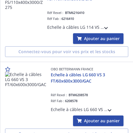
Réf Rexel :
BTM6216410
Réf Fab :
6216410
Echelle à câbles LG 114 VS 3 FS/110x400x3000/Z 275 Acier, St / galvanisé par bande, DIN EN 10346
Ajouter au panier
Connectez-vous pour voir vos prix et les stocks
OBO BETTERMANN FRANCE
Echelle à câbles LG 660 VS 3
FT/60x600x3000/GAC
Réf Rexel :
BTM6208578
Réf Fab :
6208578
Echelle à câbles LG 660 VS 3 FT/60x600x3000/GAC Acier, St / galvanisé à chaud par trempage, DIN EN ISO 1461
Ajouter au panier