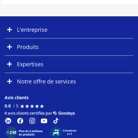
L'entreprise
Produits
Expertises
Notre offre de services
Avis clients
★
★
★
★
★
★
★
★
★
★
0.0
/ 5
0 avis clients certifiés par