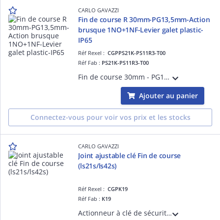
CARLO GAVAZZI
Fin de course R 30mm-PG13,5mm-Action
brusque 1NO+1NF-Levier galet plastic-
IP65
Réf Rexel :
CGPPS21K-PS11R3-T00
Réf Fab :
PS21K-PS11R3-T00
Fin de course 30mm - PG13,5 - Action brusque 1NO+1NF - Levier à galet plastique - Corps et tête en thermoplastique - 1 entrée de câble avec réarmement - IP65
Ajouter au panier
Connectez-vous pour voir vos prix et les stocks
CARLO GAVAZZI
Joint ajustable clé Fin de course
(ls21s/ls42s)
Réf Rexel :
CGPK19
Réf Fab :
K19
Actionneur à clé de sécurité K19 à articulation réglable pour interrupteur fin de course électromécanique de sécurité