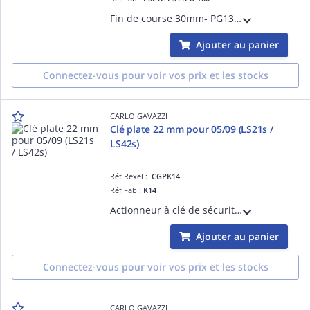
Fin de course 30mm- PG13,5 - Action brusque 1NO+1NF - Poussoir galet métal - Corps et tête en thermoplastique - IP65
Ajouter au panier
Connectez-vous pour voir vos prix et les stocks
CARLO GAVAZZI
Clé plate 22 mm pour 05/09 (LS21s /
LS42s)
Réf Rexel :
CGPK14
Réf Fab :
K14
Actionneur à clé de sécurité plate, 22mm pour interrupteur fin de course électromécanique de sécurité
Ajouter au panier
Connectez-vous pour voir vos prix et les stocks
CARLO GAVAZZI