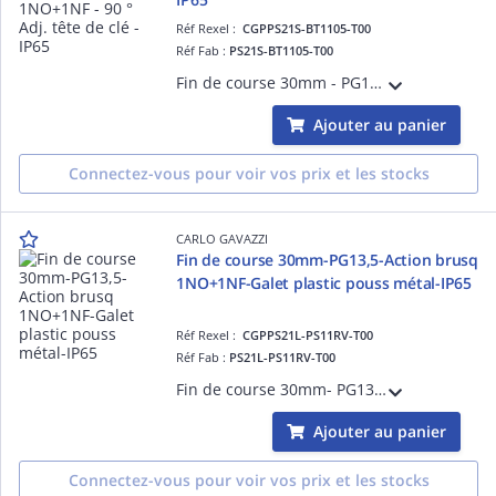
Réf Rexel :
CGPPS21S-BT1105-T00
Réf Fab :
PS21S-BT1105-T00
Fin de course 30mm - PG11 - Action brusque 1NO+1NF - 90 ° Adj. tête de clé - Corps et tête en thermoplastique - IP65
Ajouter au panier
Connectez-vous pour voir vos prix et les stocks
CARLO GAVAZZI
Fin de course 30mm-PG13,5-Action brusq
1NO+1NF-Galet plastic pouss métal-IP65
Réf Rexel :
CGPPS21L-PS11RV-T00
Réf Fab :
PS21L-PS11RV-T00
Fin de course 30mm- PG13,5 - Action brusque 1NO+1NF - Galet en plastique et poussoir métal - Corps et tête en thermoplastique - IP65
Ajouter au panier
Connectez-vous pour voir vos prix et les stocks