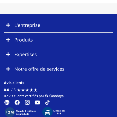
L'entreprise
Produits
Expertises
Notre offre de services
Avis clients
★
★
★
★
★
★
★
★
★
★
0.0
/ 5
0 avis clients certifiés par