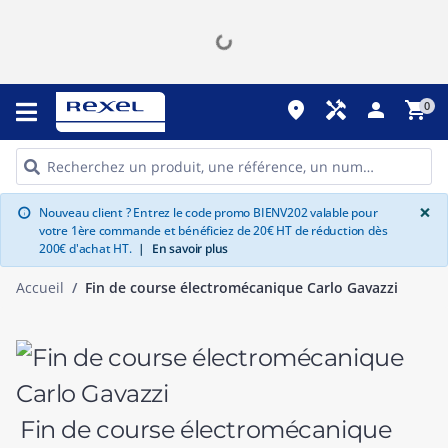
place
handyman
person
shopping_cart
0
G
×
Nouveau client ? Entrez le code promo BIENV202 valable pour
info
votre 1ère commande et bénéficiez de 20€ HT de réduction dès
200€ d'achat HT.
|
En savoir plus
Accueil
Fin de course électromécanique Carlo Gavazzi
Fin de course électromécanique