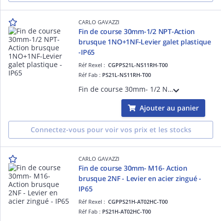
CARLO GAVAZZI
Fin de course 30mm-1/2 NPT-Action
brusque 1NO+1NF-Levier galet plastique
-IP65
Réf Rexel :
CGPPS21L-NS11RH-T00
Réf Fab :
PS21L-NS11RH-T00
Fin de course 30mm- 1/2 NPT - Action brusque 1NO+1NF - Levier à galet plastique - Corps et tête en thermoplastique - IP65
Ajouter au panier
Connectez-vous pour voir vos prix et les stocks
CARLO GAVAZZI
Fin de course 30mm- M16- Action
brusque 2NF - Levier en acier zingué -
IP65
Réf Rexel :
CGPPS21H-AT02HC-T00
Réf Fab :
PS21H-AT02HC-T00