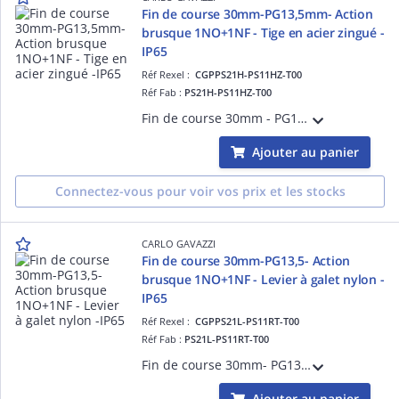
Fin de course 30mm-PG13,5mm- Action
brusque 1NO+1NF - Tige en acier zingué -
IP65
Réf Rexel :
CGPPS21H-PS11HZ-T00
Réf Fab :
PS21H-PS11HZ-T00
Fin de course 30mm - PG13,5 - Action brusque 1NO+1NF - Tige en acier zingué - Corps et tête en thermoplastique - IP65
Ajouter au panier
Connectez-vous pour voir vos prix et les stocks
CARLO GAVAZZI
Fin de course 30mm-PG13,5- Action
brusque 1NO+1NF - Levier à galet nylon -
IP65
Réf Rexel :
CGPPS21L-PS11RT-T00
Réf Fab :
PS21L-PS11RT-T00
Fin de course 30mm- PG13,5 - Action brusque 1NO+1NF - Levier à galet nylon - Corps et tête en thermoplastique - IP65
Ajouter au panier