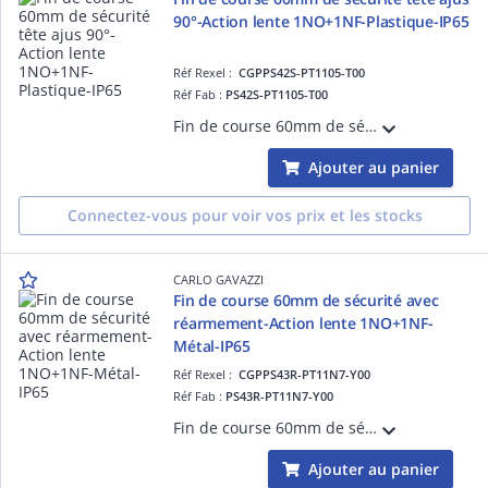
90°-Action lente 1NO+1NF-Plastique-IP65
Réf Rexel :
CGPPS42S-PT1105-T00
Réf Fab :
PS42S-PT1105-T00
Fin de course 60mm de sécurité tête pour clé ajustable 90° - Action lente 1NO+1NF - Corps et tête en thermoplastique - IP65
Ajouter au panier
Connectez-vous pour voir vos prix et les stocks
CARLO GAVAZZI
Fin de course 60mm de sécurité avec
réarmement-Action lente 1NO+1NF-
Métal-IP65
Réf Rexel :
CGPPS43R-PT11N7-Y00
Réf Fab :
PS43R-PT11N7-Y00
Fin de course 60mm de sécurité à câble avec réarmement - Câble de 16m maxi - Action lente 1NO + 1NF - Métal - IP65
Ajouter au panier