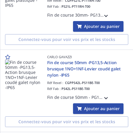
Réf Rexel :
CGPPS21L-PT11RH-T00
Réf Fab :
PS21L-PT11RH-T00
Fin de course 30mm- PG13,5 - Action lente 1NO+1NF - Levier galet plastique - Corps et tête en thermoplastique - IP65
Ajouter au panier
Connectez-vous pour voir vos prix et les stocks
CARLO GAVAZZI
Fin de course 50mm -PG13,5-Action
brusque 1NO+1NF-Levier coudé galet
nylon -IP65
Réf Rexel :
CGPPS42L-PS11BE-T00
Réf Fab :
PS42L-PS11BE-T00
Fin de course 50mm - PG13,5 - Action brusque 1NO+1NF - D=18 Levier coudé extétieur à galet nylon - Corps et tête en thermoplastique - IP65
Ajouter au panier
Connectez-vous pour voir vos prix et les stocks