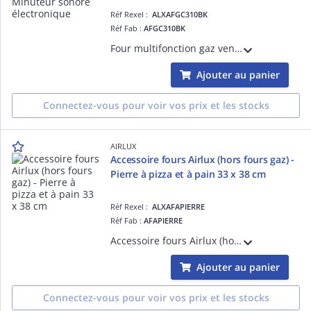
Réf Rexel :
ALXAFGC310BK
Réf Fab :
AFGC310BK
Four multifonction gaz ventilé catalyse - Minuteur sonore électronique - Affichage digital de l'heure - 3 fonctions - Gril gaz - Allumage une main - Sécurité thermocouples - Porte plein verre - Gradins fils - 60 L - Classe A - Noir
Ajouter au panier
Connectez-vous pour voir vos prix et les stocks
AIRLUX
Accessoire fours Airlux (hors fours gaz) -
Pierre à pizza et à pain 33 x 38 cm
Réf Rexel :
ALXAFAPIERRE
Réf Fab :
AFAPIERRE
Accessoire fours Airlux (hors fours gaz) - Pierre à pizza et à pain 33 x 38 cm
Ajouter au panier
Connectez-vous pour voir vos prix et les stocks