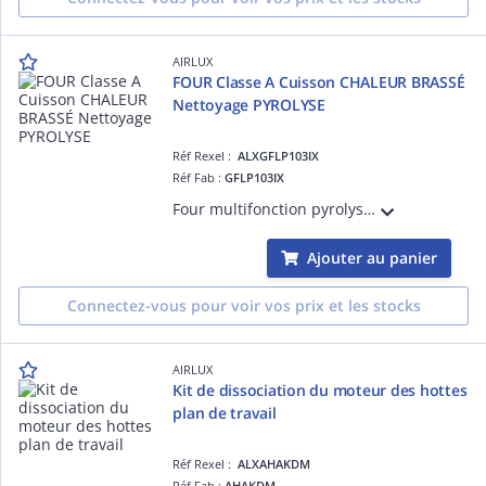
AIRLUX
FOUR Classe A Cuisson CHALEUR BRASSÉ
Nettoyage PYROLYSE
Réf Rexel :
ALXGFLP103IX
Réf Fab :
GFLP103IX
Four multifonction pyrolyse - Programmateur sensitif - 10 fonctions dont la chaleur brassée - Gestion électronique de la T° - Porte froide 4 vitres - 70 L - Porte plein verre - Sécurité enfants - Éclairage halogène - Gradins fils
Ajouter au panier
Connectez-vous pour voir vos prix et les stocks
AIRLUX
Kit de dissociation du moteur des hottes
plan de travail
Réf Rexel :
ALXAHAKDM
Réf Fab :
AHAKDM