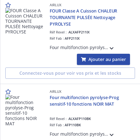
AIRLUX
FOUR Classe A Cuisson CHALEUR
TOURNANTE PULSÉE Nettoyage
PYROLYSE
Réf Rexel :
ALXAFP211IX
Réf Fab :
AFP211IX
Four multifonction pyrolyse - Programmateur sensitif - Manettes push-pull - 15 programmes automatiques - 11 modes de cuisson dont la chaleur tournante - Préco de la T° - Gestion électronique de la T° - Porte froide 4 vitres - 70 L
Ajouter au panier
Connectez-vous pour voir vos prix et les stocks
AIRLUX
Four multifonction pyrolyse-Prog
sensitif-10 fonctions NOIR MAT
Réf Rexel :
ALXAFP110BK
Réf Fab :
AFP110BK
Four multifonction pyrolyse NOIR MAT - Programmateur sensitif - 10 fonctions dont la chaleur brassée - Gestion électronique de la T° - Porte froide 4 vitres - 70 L - Porte plein verre - Sécurité enfants - Éclairage halogène -