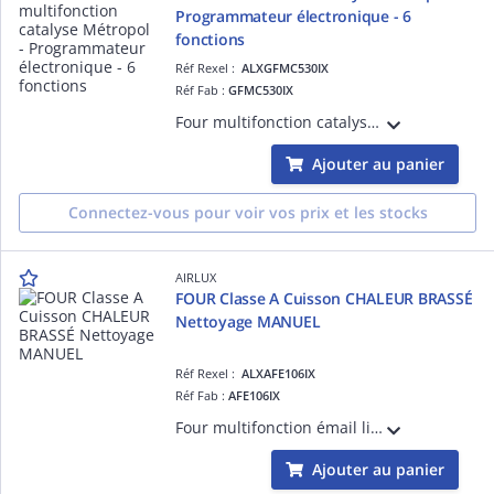
Programmateur électronique - 6
fonctions
Réf Rexel :
ALXGFMC530IX
Réf Fab :
GFMC530IX
Four multifonction catalyse Métropol - Programmateur électronique - 6 fonctions - Porte plein verre - Vitres amovibles sans outil - Gradins fils - 59 L - Classe A - Inox
Ajouter au panier
Connectez-vous pour voir vos prix et les stocks
AIRLUX
FOUR Classe A Cuisson CHALEUR BRASSÉ
Nettoyage MANUEL
Réf Rexel :
ALXAFE106IX
Réf Fab :
AFE106IX
Four multifonction émail lisse - Programmateur sensitif - 6 fonctions dont la chaleur brassée - 70 L - Porte plein verre - Sécurité enfants - Gradins fils - 1 lèchefrite, 1 grille - Classe A - Inox anti-trace
Ajouter au panier