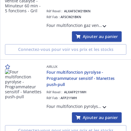
Réf Rexel :
ALXAFSCW21BKN
Réf Fab :
AFSCW21BKN
Four multifonction gaz ventilé catalyse - Minuteur 60 min - 5 fonctions - Gril gaz - Allumage une main - Sécurité thermocouples - Porte plein verre - Gradins fils - Tournebroche - 60 L - Classe A - Noir
Ajouter au panier
Connectez-vous pour voir vos prix et les stocks
AIRLUX
Four multifonction pyrolyse -
Programmateur sensitif - Manettes
push-pull
Réf Rexel :
ALXAFP211WH
Réf Fab :
AFP211WH
Four multifonction pyrolyse - Programmateur sensitif - Manettes push-pull - 15 programmes automatiques - 11 modes de cuisson dont la chaleur tournante - Préco de la T° - Gestion électronique de la T° - Porte froide 4 vitres - 70 L
Ajouter au panier
Connectez-vous pour voir vos prix et les stocks