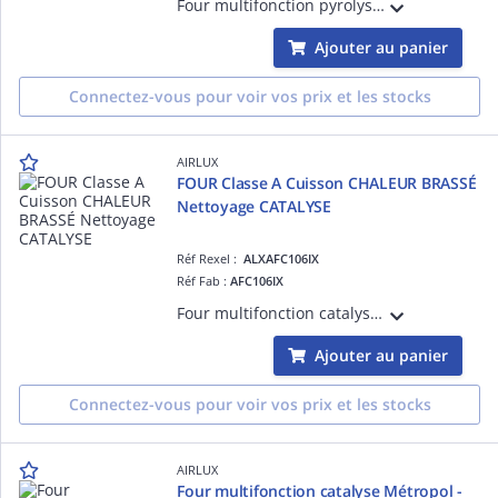
Four multifonction pyrolyse - Programmateur sensitif - 10 fonctions dont la chaleur brassée - Gestion électronique de la T° - Porte froide 4 vitres - 70 L - Porte plein verre - Sécurité enfants - Éclairage halogène - Gradins fils
Ajouter au panier
Connectez-vous pour voir vos prix et les stocks
AIRLUX
FOUR Classe A Cuisson CHALEUR BRASSÉ
Nettoyage CATALYSE
Réf Rexel :
ALXAFC106IX
Réf Fab :
AFC106IX
Four multifonction catalyse - Programmateur sensitif - 6 modes de cuisson dont la chaleur brassée - 70 L - Porte plein verre - Sécurité enfants - Gradins fils - 1 lèchefrite, 1 grille - Classe A - Inox anti-trace
Ajouter au panier
Connectez-vous pour voir vos prix et les stocks
AIRLUX
Four multifonction catalyse Métropol -