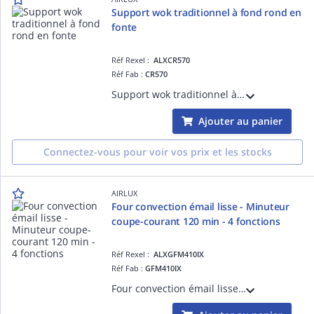
Support wok traditionnel à fond rond en
fonte
Réf Rexel :
ALXCR570
Réf Fab :
CR570
Support wok traditionnel à fond rond en fonte - Compatible avec les foyers triple couronne de nos cuisinières et tables gaz
Ajouter au panier
Connectez-vous pour voir vos prix et les stocks
AIRLUX
Four convection émail lisse - Minuteur
coupe-courant 120 min - 4 fonctions
Réf Rexel :
ALXGFM410IX
Réf Fab :
GFM410IX
Four convection émail lisse Métropol - Minuteur coupe-courant 120 min - 4 fonctions - Porte plein verre - Vitres amovibles sans outil - Gradins fils - Câble 180 cm + prise Schuko - 59 L - Classe A - Inox