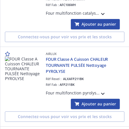
Réf Fab :
AFC106WH
Four multifonction catalyse - Programmateur sensitif - 6 modes de cuisson dont la chaleur brassée - 70 L - Porte plein verre - Sécurité enfants - Gradins fils - 1 lèchefrite, 1 grille - Classe A - Blanc
Ajouter au panier
Connectez-vous pour voir vos prix et les stocks
AIRLUX
FOUR Classe A Cuisson CHALEUR
TOURNANTE PULSÉE Nettoyage
PYROLYSE
Réf Rexel :
ALXAFP211BK
Réf Fab :
AFP211BK
Four multifonction pyrolyse - Programmateur sensitif - Manettes push-pull - 15 programmes automatiques - 11 modes de cuisson dont la chaleur tournante - Préco de la T° - Gestion électronique de la T° - Porte froide 4 vitres - 70 L
Ajouter au panier
Connectez-vous pour voir vos prix et les stocks