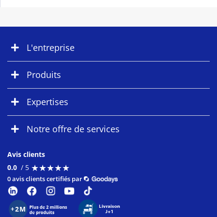
L'entreprise
Produits
Expertises
Notre offre de services
Avis clients
★
★
★
★
★
★
★
★
★
★
0.0
/ 5
0 avis clients certifiés par