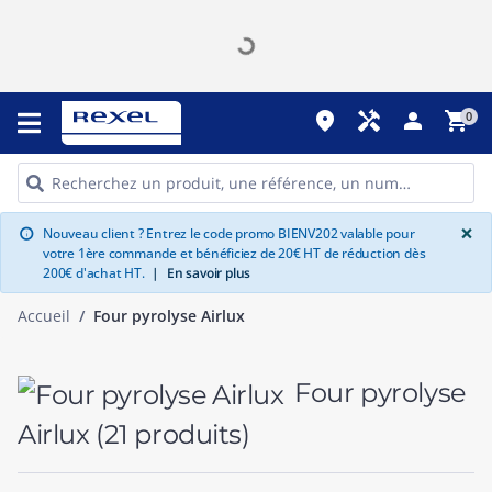
place
handyman
person
shopping_cart
0
G
×
Nouveau client ? Entrez le code promo BIENV202 valable pour
info
votre 1ère commande et bénéficiez de 20€ HT de réduction dès
200€ d'achat HT.
|
En savoir plus
Accueil
Four pyrolyse Airlux
Four pyrolyse
Airlux
(21 produits)