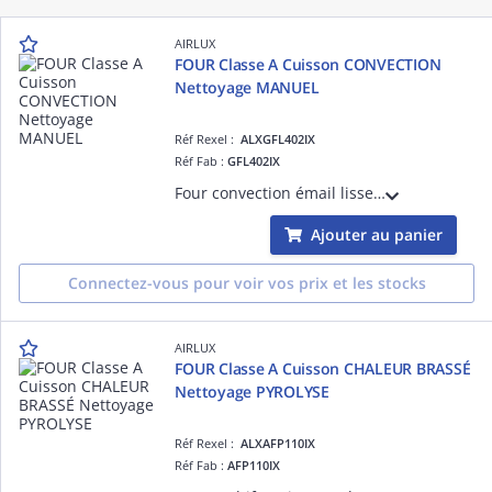
AIRLUX
FOUR Classe A Cuisson CONVECTION
Nettoyage MANUEL
Réf Rexel :
ALXGFL402IX
Réf Fab :
GFL402IX
Four convection émail lisse - 4 fonctions - Porte plein verre - Vitre amovible sans outil - Gradins fils - 59 L - Classe A - Inox
Ajouter au panier
Connectez-vous pour voir vos prix et les stocks
AIRLUX
FOUR Classe A Cuisson CHALEUR BRASSÉ
Nettoyage PYROLYSE
Réf Rexel :
ALXAFP110IX
Réf Fab :
AFP110IX