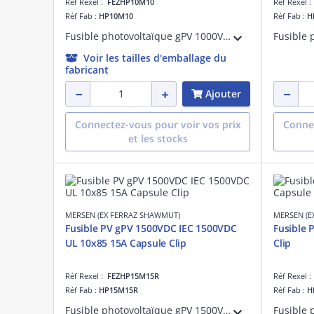
Réf Rexel :
FEZHP10M10
Réf Rexel 
Réf Fab :
HP10M10
Réf Fab :
H
Fusible photovoltaïque gPV 1000VDC UL 10A Avec Capsule Pour Clip
Voir les tailles d'emballage du
fabricant
Ajouter
Connectez-vous pour voir vos prix
Connec
et les stocks
MERSEN (EX FERRAZ SHAWMUT)
MERSEN (E
Fusible PV gPV 1500VDC IEC 1500VDC
Fusible 
UL 10x85 15A Capsule Clip
Clip
Réf Rexel :
FEZHP15M15R
Réf Rexel 
Réf Fab :
HP15M15R
Réf Fab :
H
Fusible photovoltaïque gPV 1500VDC IEC 1500VDC UL Taille 10x85 15A Avec Capsule Pour Clip