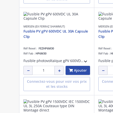
MERSEN (EX FERRAZ SHAWMUT)
MERSEN (E
Fusible PV gPV 600VDC UL 30A Capsule
Fusible 
Clip
Clip
Réf Rexel :
FEZHP6M30
Réf Rexel 
Réf Fab :
HP6M30
Réf Fab :
H
Fusible photovoltaïque gPV 600VDC UL 30A Avec Capsule Pour Clip
Ajouter
Connectez-vous pour voir vos prix
Connec
et les stocks