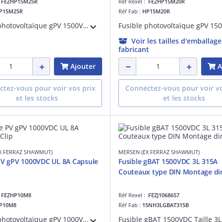
:
FEZHP15M25R
Réf Rexel :
FEZHP15M20R
P15M25R
Réf Fab :
HP15M20R
Fusible photovoltaïque gPV 1500VDC IEC 1500VDC UL Taille 10x85 25A Avec Capsule Pour Clip
Voir les tailles d'emballag
fabricant
Ajouter
A
tez-vous pour voir vos prix
Connectez-vous pour voir vo
et les stocks
et les stocks
X FERRAZ SHAWMUT)
MERSEN (EX FERRAZ SHAWMUT)
PV gPV 1000VDC UL 8A Capsule
Fusible gBAT 1500VDC 3L 315A
Couteaux type DIN Montage di
:
FEZHP10M8
Réf Rexel :
FEZJ1068657
P10M8
Réf Fab :
15NH3LGBAT315B
Fusible photovoltaïque gPV 1000VDC UL 8A Avec Capsule Pour Clip