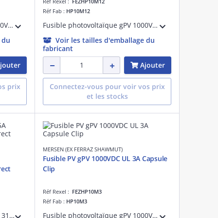
Réf Rexel :
FEZHP10M12
Réf Fab :
HP10M12
Fusible photovoltaïque gPV 1500VDC IEC 1500VDC UL Taille 10x85 20A Avec Capsule Pour Clip
Fusible photovoltaïque gPV 1000VDC UL 12A Avec Capsule Pour Clip
e du
Voir les tailles d'emballage du
fabricant
jouter
Ajouter
s prix
Connectez-vous pour voir vos prix
et les stocks
MERSEN (EX FERRAZ SHAWMUT)
Fusible PV gPV 1000VDC UL 3A Capsule
rect
Clip
Réf Rexel :
FEZHP10M3
Réf Fab :
HP10M3
Fusible gBAT 1500VDC Taille 3L 315A Avec Couteaux type DIN Pour Montage direct
Fusible photovoltaïque gPV 1000VDC UL 3A Avec Capsule Pour Clip