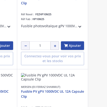
Clip
Réf Rexel :
FEZHP10M25
Réf Fab :
HP10M25
Fusible photovoltaïque gPV 1000VDC UL 20A Avec Capsule Pour Clip
Fusible photovoltaïque gPV 1000VDC UL 25A Avec Capsule Pour Clip
jouter
Ajouter
s prix
Connectez-vous pour voir vos prix
et les stocks
MERSEN (EX FERRAZ SHAWMUT)
00VDC
Fusible PV gPV 1000VDC UL 12A Capsule
Clip