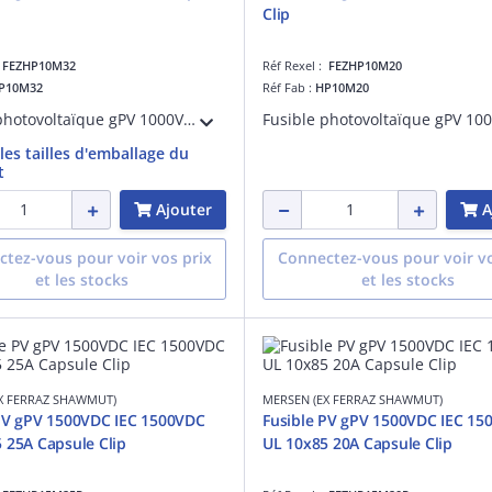
Clip
:
FEZHP10M32
Réf Rexel :
FEZHP10M20
P10M32
Réf Fab :
HP10M20
Fusible photovoltaïque gPV 1000VDC UL 32A Avec Capsule Pour Clip
 les tailles d'emballage du
t
Ajouter
A
tez-vous pour voir vos prix
Connectez-vous pour voir vo
et les stocks
et les stocks
X FERRAZ SHAWMUT)
MERSEN (EX FERRAZ SHAWMUT)
PV gPV 1500VDC IEC 1500VDC
Fusible PV gPV 1500VDC IEC 15
 25A Capsule Clip
UL 10x85 20A Capsule Clip