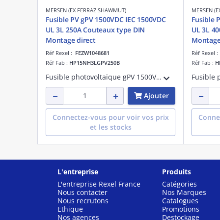
MERSEN (EX FERRAZ SHAWMUT)
MERSEN (E
Fusible PV gPV 1500VDC IEC 1500VDC
Fusible 
UL 3L 250A Couteaux type DIN
UL 3L 40
Montage direct
Montage 
Réf Rexel :
FEZW1048681
Réf Rexel 
Réf Fab :
HP15NH3LGPV250B
Réf Fab :
H
Fusible photovoltaïque gPV 1500VDC IEC 1500VDC UL Taille 3L 250A Avec Couteaux type DIN Pour Montage direct
Ajouter
Connectez-vous pour voir vos prix
Connec
et les stocks
L'entreprise
Produits
L'entreprise Rexel France
Catégories
Nous contacter
Nos Marques
Nous recrutons
Catalogues
Ethique
Promotions
Nos agences
Destockage