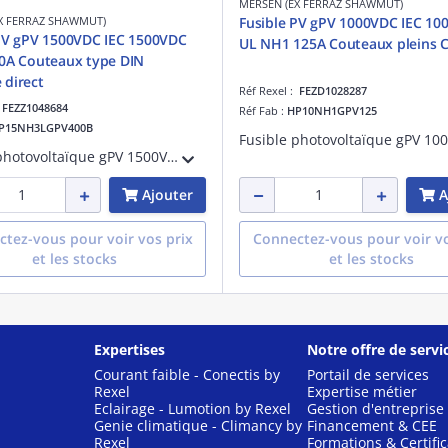
MERSEN (EX FERRAZ SHAWMUT)
X FERRAZ SHAWMUT)
Fusible PV gPV 1000VDC IEC 10
PV gPV 1500VDC IEC 1500VDC
UL NH1 125A Couteaux pleins C
0A Couteaux type DIN
direct
Réf Rexel :
FEZD1028287
:
FEZZ1048684
Réf Fab :
HP10NH1GPV125
P15NH3LGPV400B
Fusible photovoltaïque gPV 1500VDC IEC 1500VDC UL Taille 3L 400A Avec Couteaux type DIN Pour Montage direct
Ajouter
A
tez-vous pour voir vos prix
Connectez-vous pour voir vo
et les stocks
et les stocks
Expertises
Notre offre de servi
Courant faible - Conectis by
Portail de services
Rexel
Expertise métier
Eclairage - Lumotion by Rexel
Gestion d'entreprise
Genie climatique - Climancy by
Financement & CEE
Rexel
Formations & Certific