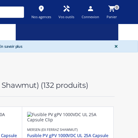
place
handyman
person
shopping_cart
0
Nos agences
Vos outils
Connexion
Panier
Nouveau
Promos
Destockage
feedback
local_offer
new_releases
GLOBA
×
n savoir plus
az Shawmut)
(132 produits)
MERSEN (EX FERRAZ SHAWMUT)
 Capsule
Fusible PV gPV 1000VDC UL 25A Capsule