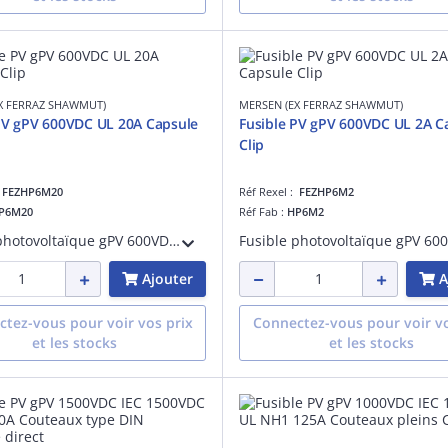
X FERRAZ SHAWMUT)
MERSEN (EX FERRAZ SHAWMUT)
PV gPV 600VDC UL 20A Capsule
Fusible PV gPV 600VDC UL 2A C
Clip
:
FEZHP6M20
Réf Rexel :
FEZHP6M2
P6M20
Réf Fab :
HP6M2
Fusible photovoltaïque gPV 600VDC UL 20A Avec Capsule Pour Clip
Ajouter
A
tez-vous pour voir vos prix
Connectez-vous pour voir vo
et les stocks
et les stocks