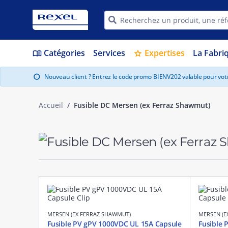
Catégories
Services
Expertises
La Fabri
menu_book
star
Nouveau client ? Entrez le code promo BIENV202 valable pour vo
info
Accueil
Fusible DC Mersen (ex Ferraz Shawmut)
MERSEN (EX FERRAZ SHAWMUT)
MERSEN (E
Fusible PV gPV 1000VDC UL 15A Capsule
Fusible 