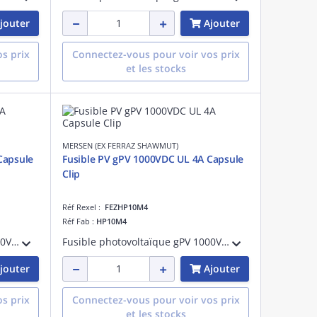
jouter
Ajouter
s prix
Connectez-vous pour voir vos prix
et les stocks
MERSEN (EX FERRAZ SHAWMUT)
Capsule
Fusible PV gPV 1000VDC UL 4A Capsule
Clip
Réf Rexel :
FEZHP10M4
Réf Fab :
HP10M4
Fusible photovoltaïque gPV 1000VDC UL 2A Avec Capsule Pour Clip
Fusible photovoltaïque gPV 1000VDC UL 4A Avec Capsule Pour Clip
jouter
Ajouter
s prix
Connectez-vous pour voir vos prix
et les stocks