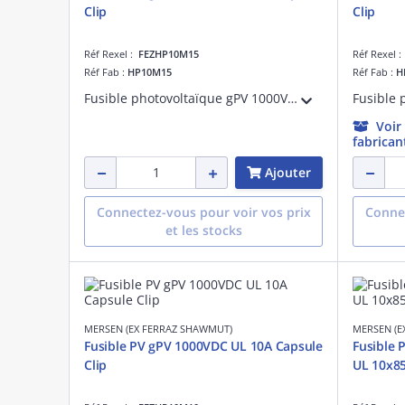
Clip
Clip
Réf Rexel :
FEZHP10M15
Réf Rexel 
Réf Fab :
HP10M15
Réf Fab :
H
Fusible photovoltaïque gPV 1000VDC UL 15A Avec Capsule Pour Clip
Voir
fabrican
Ajouter
Connectez-vous pour voir vos prix
Connec
et les stocks
MERSEN (EX FERRAZ SHAWMUT)
MERSEN (E
Fusible PV gPV 1000VDC UL 10A Capsule
Fusible 
Clip
UL 10x85