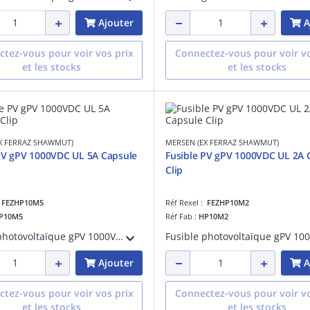
Ajouter
A
tez-vous pour voir vos prix
Connectez-vous pour voir vo
et les stocks
et les stocks
X FERRAZ SHAWMUT)
MERSEN (EX FERRAZ SHAWMUT)
PV gPV 1000VDC UL 5A Capsule
Fusible PV gPV 1000VDC UL 2A 
Clip
:
FEZHP10M5
Réf Rexel :
FEZHP10M2
P10M5
Réf Fab :
HP10M2
Fusible photovoltaïque gPV 1000VDC UL 5A Avec Capsule Pour Clip
Ajouter
A
tez-vous pour voir vos prix
Connectez-vous pour voir vo
et les stocks
et les stocks