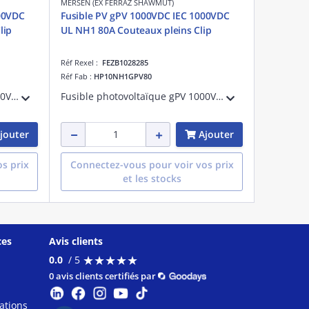
MERSEN (EX FERRAZ SHAWMUT)
00VDC
Fusible PV gPV 1000VDC IEC 1000VDC
lip
UL NH1 80A Couteaux pleins Clip
Réf Rexel :
FEZB1028285
Réf Fab :
HP10NH1GPV80
Fusible photovoltaïque gPV 1000VDC IEC 1000VDC UL Taille NH1 125A Avec Couteaux pleins Pour Clip
Fusible photovoltaïque gPV 1000VDC IEC 1000VDC UL Taille NH1 80A Avec Couteaux pleins Pour Clip
jouter
Ajouter
s prix
Connectez-vous pour voir vos prix
et les stocks
ces
Avis clients
★
★
★
★
★
★
★
★
★
★
0.0
/ 5
0 avis clients certifiés par
ations