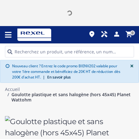
place
handyman
person
shopping_cart
0
G
×
Nouveau client ? Entrez le code promo BIENV202 valable pour
info
votre 1ère commande et bénéficiez de 20€ HT de réduction dès
200€ d'achat HT.
|
En savoir plus
Accueil
Goulotte plastique et sans halogène (hors 45x45) Planet
Wattohm