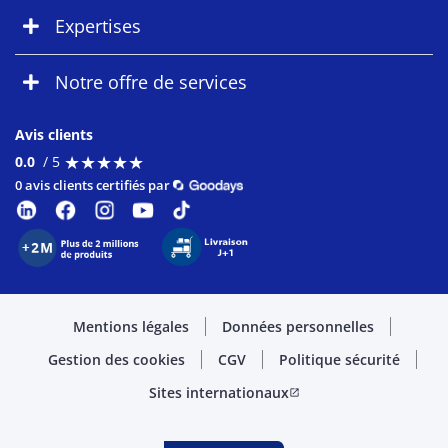
Expertises
Notre offre de services
Avis clients
★
★
★
★
★
★
★
★
★
★
0.0
/ 5
0 avis clients certifiés par
Mentions légales
Données personnelles
Gestion des cookies
CGV
Politique sécurité
Sites internationaux
open_in_new