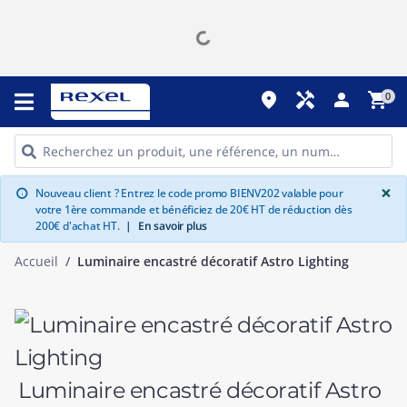
place
handyman
person
shopping_cart
0
G
×
Nouveau client ? Entrez le code promo BIENV202 valable pour
info
votre 1ère commande et bénéficiez de 20€ HT de réduction dès
200€ d'achat HT.
|
En savoir plus
Accueil
Luminaire encastré décoratif Astro Lighting
Luminaire encastré décoratif Astro