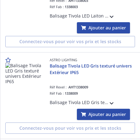
Réf Rexel :
AHT1338003
Réf Fab :
1338003
Balisage Tivola LED Laiton antique référence 1338003 univers Extérieur source incluse 1 x 2W LED dimmable driver requis IP65 Classe III - Basse tension Zone 1, 2, 3
Ajouter au panier
Connectez-vous pour voir vos prix et les stocks
ASTRO LIGHTING
Balisage Tivola LED Gris texturé univers
Extérieur IP65
Réf Rexel :
AHT1338009
Réf Fab :
1338009
Balisage Tivola LED Gris texturé référence 1338009 univers Extérieur source incluse 1 x 2W LED dimmable driver requis IP65 Classe III - Basse tension Zone 1, 2, 3
Ajouter au panier
Connectez-vous pour voir vos prix et les stocks