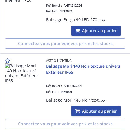
Réf Rexel :
AHT1212024
Réf Fab :
1212024
Balisage Borgo 90 LED 2700K Blanc mat référence 1212024 univers Intérieur source incluse 1 x 2W LED dimmable driver requis IP20 Classe III - Basse tension Zone 3
Ajouter au panier
Connectez-vous pour voir vos prix et les stocks
ASTRO LIGHTING
Balisage Mori 140 Noir texturé univers
Extérieur IP65
Réf Rexel :
AHT1466001
Réf Fab :
1466001
Balisage Mori 140 Noir texturé référence 1466001 univers Extérieur source incluse 4.1W LED non-dimmable driver non-requis IP65 Classe I - Mise à la terre
Ajouter au panier
Connectez-vous pour voir vos prix et les stocks