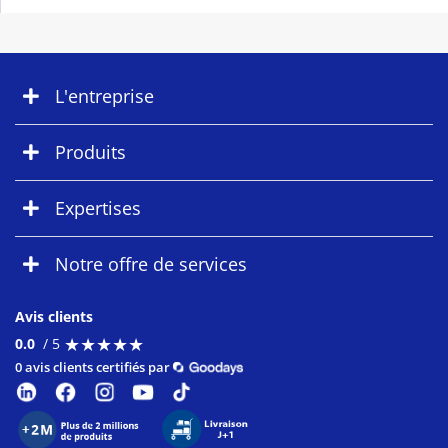
L'entreprise
Produits
Expertises
Notre offre de services
Avis clients
★
★
★
★
★
★
★
★
★
★
0.0
/ 5
0 avis clients certifiés par