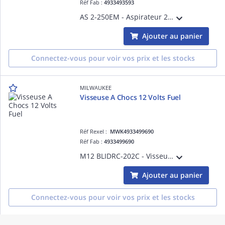
Réf Fab :
4933493593
AS 2-250EM - Aspirateur 25L classe M
Ajouter au panier
Connectez-vous pour voir vos prix et les stocks
MILWAUKEE
Visseuse A Chocs 12 Volts Fuel
Réf Rexel :
MWK4933499690
Réf Fab :
4933499690
M12 BLIDRC-202C - Visseuse à chocs compacte Hex 1/4 Brushless, 12V, 2Ah, 148Nm - Coffret, 2 batteries 2Ah Red Li-Ion, chargeur C12C
Ajouter au panier
Connectez-vous pour voir vos prix et les stocks