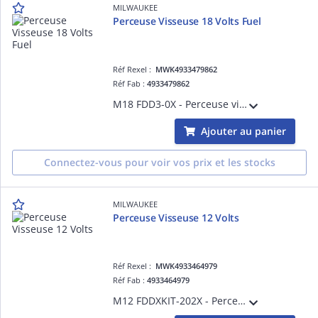
MILWAUKEE
Perceuse Visseuse 18 Volts Fuel
Réf Rexel :
MWK4933479862
Réf Fab :
4933479862
M18 FDD3-0X - Perceuse visseuse FUEL GEN4, 18V, 158 Nm - HD Box, sans batterie, ni chargeur
Ajouter au panier
Connectez-vous pour voir vos prix et les stocks
MILWAUKEE
Perceuse Visseuse 12 Volts
Réf Rexel :
MWK4933464979
Réf Fab :
4933464979
M12 FDDXKIT-202X - Perceuse-Visseuse FUEL à mandrin amovible - HD Box 2 batteries 12V 2Ah Red Li-Ion, 1 mandrin 13mm, 1 renvoi d'angle, 1 déporté, 1 mandrin Hex 1/4