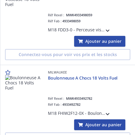
Réf Rexel :
MWK4933498059
Réf Fab :
4933498059
M18 FDD3-0 - Perceuse visseuse FUEL GEN4, 18V, 158 Nm - sans batterie, ni chargeur
Ajouter au panier
Connectez-vous pour voir vos prix et les stocks
MILWAUKEE
Boulonneuse A Chocs 18 Volts Fuel
Réf Rexel :
MWK4933492782
Réf Fab :
4933492782
M18 FHIW2F12-0X - Boulonneuse 1/2' avec fixation O'ring - HD Box, sans batterie, ni chargeur
Ajouter au panier