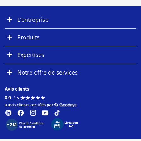
L'entreprise
Produits
Expertises
Notre offre de services
Avis clients
★
★
★
★
★
★
★
★
★
★
0.0
/ 5
0 avis clients certifiés par