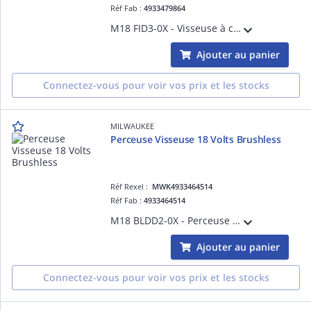
Réf Fab :
4933479864
M18 FID3-0X - Visseuse à chocs compacte Hex 1/4 FUEL GEN4, 18V, 4 modes, 119/176/226Nm + 1 mode de Finition - HD Box, sans batterie, ni chargeur
Ajouter au panier
Connectez-vous pour voir vos prix et les stocks
MILWAUKEE
Perceuse Visseuse 18 Volts Brushless
Réf Rexel :
MWK4933464514
Réf Fab :
4933464514
M18 BLDD2-0X - Perceuse visseuse BRUSHLESS,18V, 82 Nm - sans batterie - HD Box, sans batterie, ni chargeur
Ajouter au panier
Connectez-vous pour voir vos prix et les stocks