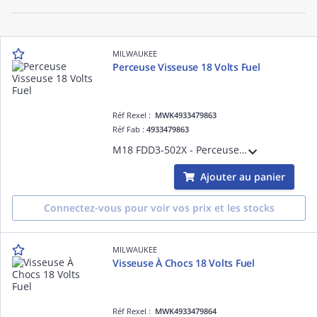
MILWAUKEE
Perceuse Visseuse 18 Volts Fuel
Réf Rexel :
MWK4933479863
Réf Fab :
4933479863
M18 FDD3-502X - Perceuse visseuse FUEL GEN4, 18V, 5,0Ah, 158 Nm - HD Box, 2 batteries 18V 5,0Ah Red Li-Ion, chargeur M12-18FC
Ajouter au panier
Connectez-vous pour voir vos prix et les stocks
MILWAUKEE
Visseuse À Chocs 18 Volts Fuel
Réf Rexel :
MWK4933479864