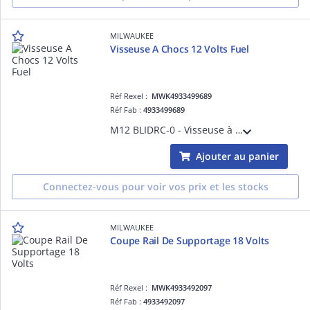
MILWAUKEE
Visseuse A Chocs 12 Volts Fuel
Réf Rexel :
MWK4933499689
Réf Fab :
4933499689
M12 BLIDRC-0 - Visseuse à chocs compacte Hex 1/4 Brushless, 12V, 148Nm - sans batterie, ni chargeur
Ajouter au panier
Connectez-vous pour voir vos prix et les stocks
MILWAUKEE
Coupe Rail De Supportage 18 Volts
Réf Rexel :
MWK4933492097
Réf Fab :
4933492097