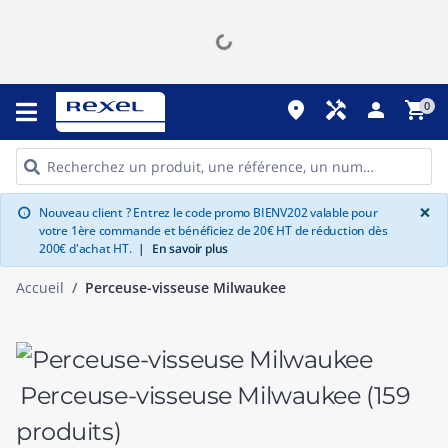
place
handyman
person
shopping_cart
0
G
×
Nouveau client ? Entrez le code promo BIENV202 valable pour
info
votre 1ère commande et bénéficiez de 20€ HT de réduction dès
200€ d'achat HT.
|
En savoir plus
Accueil
Perceuse-visseuse Milwaukee
Perceuse-visseuse Milwaukee
(159
produits)