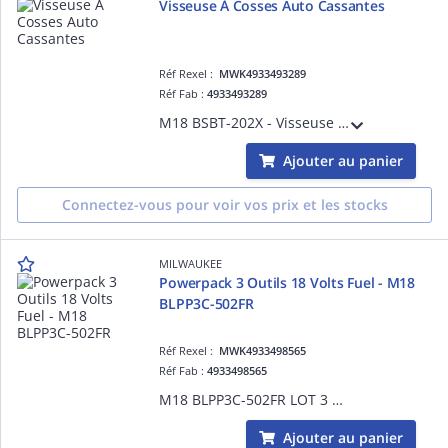
Visseuse À Cosses Auto Cassantes
Réf Rexel :
MWK4933493289
Réf Fab :
4933493289
M18 BSBT-202X - Visseuse à cosse auto cassante 18V, 2Ah - HD Box,2 batteries Redlithium 18V 2Ah, 1 chargeur M12-18FC
Ajouter au panier
Connectez-vous pour voir vos prix et les stocks
MILWAUKEE
Powerpack 3 Outils 18 Volts Fuel - M18
BLPP3C-502FR
Réf Rexel :
MWK4933498565
Réf Fab :
4933498565
M18 BLPP3C-502FR LOT 3 OUTILS
Ajouter au panier