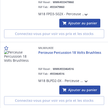
Réf Rexel :
MWK4933479860
Réf Fab :
4933479860
M18 FPD3-502X - Perceuse Percussion FUEL 4GEN, 18V, 5,0 Ah, 158 Nm - HD Box, 2 batteries 18V 5,0Ah Red Li-Ion, chargeur M12-18FC
Ajouter au panier
Connectez-vous pour voir vos prix et les stocks
MILWAUKEE
Perceuse Percussion 18 Volts Brushless
Réf Rexel :
MWK4933464516
Réf Fab :
4933464516
M18 BLPD2-0X - Perceuse Percussion BRUSHLESS,18V, 82 Nm sans batterie - HD Box, sans batterie, ni chargeur
Ajouter au panier
Connectez-vous pour voir vos prix et les stocks