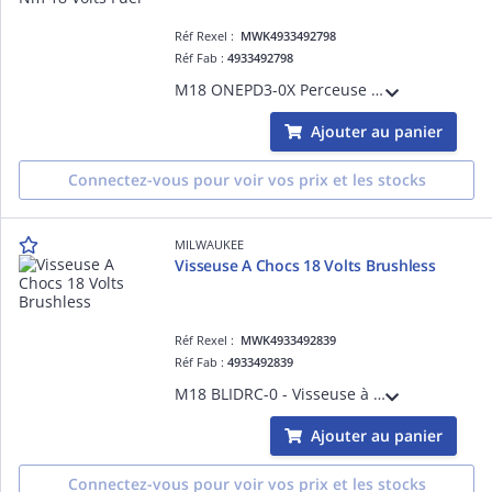
Réf Rexel :
MWK4933492798
Réf Fab :
4933492798
M18 ONEPD3-0X Perceuse Percussion FUEL, 18V, 158Nm, Bluetooth, sans batterie - HD Box sans batterie ni chargeur
Ajouter au panier
Connectez-vous pour voir vos prix et les stocks
MILWAUKEE
Visseuse A Chocs 18 Volts Brushless
Réf Rexel :
MWK4933492839
Réf Fab :
4933492839
M18 BLIDRC-0 - Visseuse à chocs Compacte Hex 1/4 BRUSHLESS, 18V, sans batterie, 190 Nm - sans batterie, ni chargeur
Ajouter au panier
Connectez-vous pour voir vos prix et les stocks