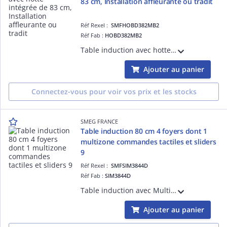
83 cm, Installation affleurante ou tradit
Réf Rexel :
SMFHOBD382MB2
Réf Fab :
HOBD382MB2
Table induction avec hotte intégrée de 83 cm, Installation affleurante ou traditionnelle - ESTHÉTIQUE ET COMMANDES : Verre céramique Noir mat avec bord droit et Grille en inox émaillé, Commandes Evoslider (slider unique avec LED blanches) -
Ajouter au panier
Connectez-vous pour voir vos prix et les stocks
SMEG FRANCE
Table induction 80 cm 4 foyers dont 1
multizone commandes tactiles et sliders
9
Réf Rexel :
SMFSIM3844D
Réf Fab :
SIM3844D
Table induction avec Multizone de 80 cm, Installation affleurante ou traditionnelle- ESTHÉTIQUE ET COMMANDES: Verre céramique Eclipse Noir avec bord droit, Commandes Evoslider (slider unique avec LED blanches)- FOYERS: 4 foyers induction av
Ajouter au panier