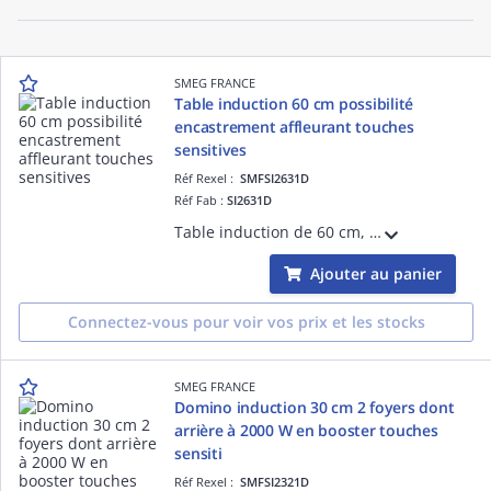
SMEG FRANCE
Table induction 60 cm possibilité
encastrement affleurant touches
sensitives
Réf Rexel :
SMFSI2631D
Réf Fab :
SI2631D
Table induction de 60 cm, Installation affleurante ou traditionnelle - ESTHÉTIQUE ET COMMANDES: Verre céramique noir avec bord droit, Commandes Digi Touch (touches sensitives avec LED rouges)- FOYERS: 3 foyers induction avec booster, Foyer
Ajouter au panier
Connectez-vous pour voir vos prix et les stocks
SMEG FRANCE
Domino induction 30 cm 2 foyers dont
arrière à 2000 W en booster touches
sensiti
Réf Rexel :
SMFSI2321D