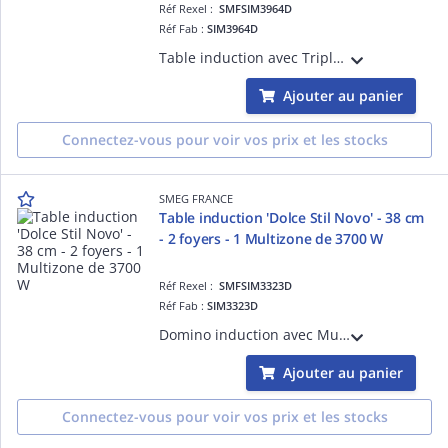
Réf Rexel :
SMFSIM3964D
Réf Fab :
SIM3964D
Table induction avec Triple Multizone de 90 cm, Installation affleurante ou traditionnelle - ESTHÉTIQUE ET COMMANDES: Verre céramique Eclipse Noir avec bord droit, Commandes Evoslider (slider unique avec LED blanches)- FOYERS: 6 foyers indu
Ajouter au panier
Connectez-vous pour voir vos prix et les stocks
SMEG FRANCE
Table induction 'Dolce Stil Novo' - 38 cm
- 2 foyers - 1 Multizone de 3700 W
Réf Rexel :
SMFSIM3323D
Réf Fab :
SIM3323D
Domino induction avec Multizone de 38 cm, Installation affleurante ou traditionnelle - ESTHÉTIQUE ET COMMANDES: Verre céramique Eclipse Noir avec bord droit, Commandes Evoslider (slider unique avec LED blanches) - FOYERS: 2 foyers induction
Ajouter au panier
Connectez-vous pour voir vos prix et les stocks