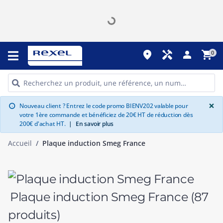
place
handyman
person
shopping_cart
0
G
×
Nouveau client ? Entrez le code promo BIENV202 valable pour
info
votre 1ère commande et bénéficiez de 20€ HT de réduction dès
200€ d'achat HT.
|
En savoir plus
Accueil
Plaque induction Smeg France
Plaque induction Smeg France
(87
produits)