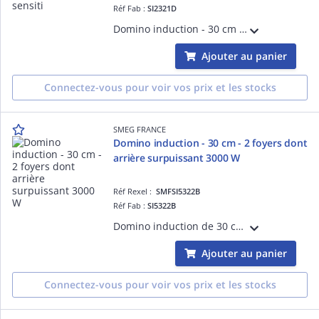
Réf Fab :
SI2321D
Domino induction - 30 cm - Installation semi-affleurante ou affleurante - Verre céramique avec bord droit - Commandes Digi Touch - 2 foyers induction avec booster - Foyer arrière en booster de 2000W - 9 niveaux de puissance - Booster pour c
Ajouter au panier
Connectez-vous pour voir vos prix et les stocks
SMEG FRANCE
Domino induction - 30 cm - 2 foyers dont
arrière surpuissant 3000 W
Réf Rexel :
SMFSI5322B
Réf Fab :
SI5322B
Domino induction de 30 cm, Installation traditionnelle - ESTHÉTIQUE ET COMMANDES: Verre céramique Noir avec bord biseauté, Commandes Digi Touch (touches sensitives avec LED rouges)- FOYERS: 2 foyers induction avec booster, Foyer arrière en
Ajouter au panier
Connectez-vous pour voir vos prix et les stocks