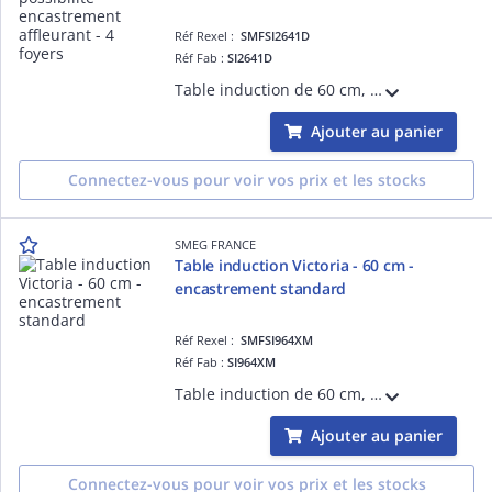
Réf Rexel :
SMFSI2641D
Réf Fab :
SI2641D
Table induction de 60 cm, Installation affleurante ou traditionnelle- ESTHÉTIQUE ET COMMANDES: Verre céramique Noir avec bord droit, Commandes Digi Touch (touches sensitives avec LED rouges) - FOYERS: 4 foyers induction avec booster, 2 foye
Ajouter au panier
Connectez-vous pour voir vos prix et les stocks
SMEG FRANCE
Table induction Victoria - 60 cm -
encastrement standard
Réf Rexel :
SMFSI964XM
Réf Fab :
SI964XM
Table induction de 60 cm, Installation traditionnelle - ESTHÉTIQUE ET COMMANDES: VICTORIA, cadre inox, Verre céramique noir, Commandes par manettes- FOYERS: 4 foyers induction avec booster, 2 foyers en booster de 3000 W et D= 21 cm, 9 nivea
Ajouter au panier
Connectez-vous pour voir vos prix et les stocks