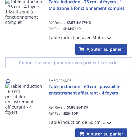
Table induction - 75 cm - 4 foyers - 1
Multizone à fonctionnement complet
Réf Rexel :
SMFSI1M4744D
Réf Fab :
SI1M4744D
Table induction avec Multizone de 75 cm, Installation affleurante ou traditionnelle - ESTHÉTIQUE ET COMMANDES: Verre céramique Noir avec bord droit, Commandes Compact Slider Plus (slider unique avec LED rouges) - FOYERS: 4 foyers induction
Ajouter au panier
Connectez-vous pour voir vos prix et les stocks
SMEG FRANCE
Table induction - 60 cm - possibilité
encastrement affleurant - 4 foyers
Réf Rexel :
SMFSI2641DP
Réf Fab :
SI2641DP
Table induction de 60 cm, Installation affleurante ou traditionnelle- ESTHÉTIQUE ET COMMANDES: Verre céramique Noir avec bord droit, Commandes Digi Touch (touches sensitives avec LED rouges) - FOYERS: 4 foyers induction avec booster, 2 foye
Ajouter au panier