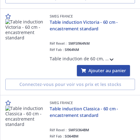
SMEG FRANCE
Table induction Victoria - 60 cm -
encastrement standard
Réf Rexel :
SMFSI964NM
Réf Fab :
SI964NM
Table induction de 60 cm, Installation traditionnelle - ESTHÉTIQUE ET COMMANDES: VICTORIA, cadre noir, Verre céramique noir, Commandes par manettes- FOYERS: 4 foyers induction avec booster, 2 foyers en booster de 3000 W et D= 21 cm, 9 nivea
Ajouter au panier
Connectez-vous pour voir vos prix et les stocks
SMEG FRANCE
Table induction Classica - 60 cm -
encastrement standard
Réf Rexel :
SMFSI364BM
Réf Fab :
SI364BM