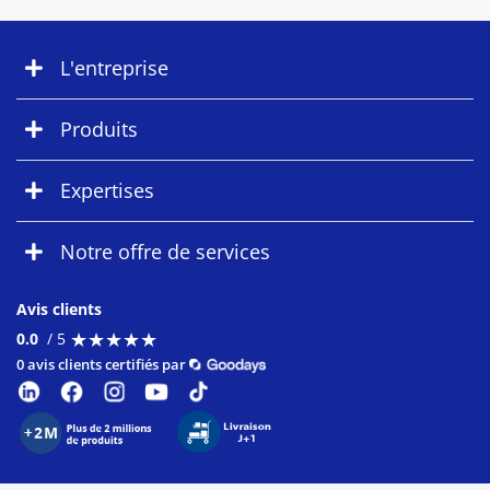
L'entreprise
Produits
Expertises
Notre offre de services
Avis clients
★
★
★
★
★
★
★
★
★
★
0.0
/ 5
0 avis clients certifiés par