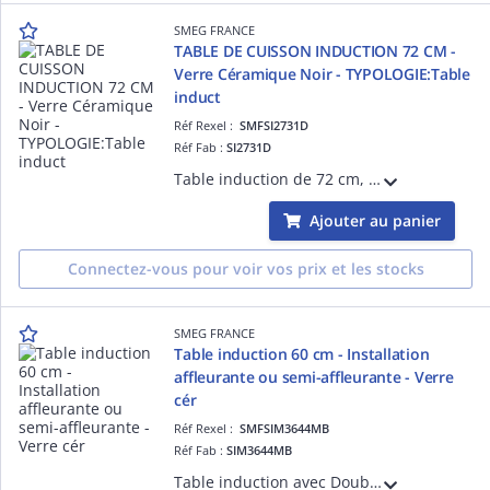
SMEG FRANCE
TABLE DE CUISSON INDUCTION 72 CM -
Verre Céramique Noir - TYPOLOGIE:Table
induct
Réf Rexel :
SMFSI2731D
Réf Fab :
SI2731D
Table induction de 72 cm, Installation affleurante ou traditionnelle - ESTHÉTIQUE ET COMMANDES: Verre céramique Noir avec bord droit, Commandes Digi Touch (touches sensitives avec LED rouges)- FOYERS: 3 foyers induction avec booster, Foyer
Ajouter au panier
Connectez-vous pour voir vos prix et les stocks
SMEG FRANCE
Table induction 60 cm - Installation
affleurante ou semi-affleurante - Verre
cér
Réf Rexel :
SMFSIM3644MB
Réf Fab :
SIM3644MB
Table induction avec Double Multizone de 60 cm, Installation affleurante ou traditionnelle- ESTHÉTIQUE ET COMMANDES: Verre céramique Eclipse Noir Mat avec bord droit, Commandes Evoslider (slider unique avec LED blanches)- FOYERS: 4 foyers i