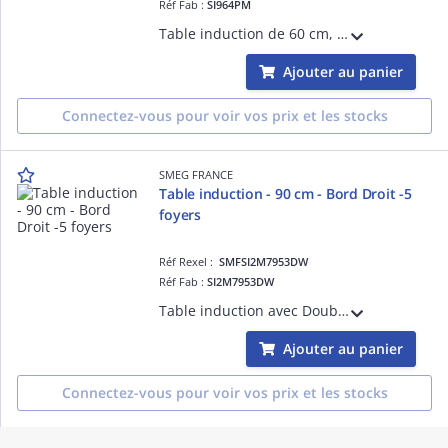
Réf Fab :
SI964PM
Table induction de 60 cm, Installation traditionnelle - ESTHÉTIQUE ET COMMANDES: VICTORIA, cadre crème, Verre céramique NOIR, Commandes par manettes- FOYERS: 4 foyers induction avec booster, 2 foyers en booster de 3000 W et D= 21 cm, 9 nive
Ajouter au panier
Connectez-vous pour voir vos prix et les stocks
SMEG FRANCE
Table induction - 90 cm - Bord Droit -5
foyers
Réf Rexel :
SMFSI2M7953DW
Réf Fab :
SI2M7953DW
Table induction avec Double Multizone de 90 cm, Installation affleurante ou traditionnelle - ESTHÉTIQUE ET COMMANDES: Verre céramique blanc avec bord droit, Commandes Multislider (sliders individuels pour chaque foyer avec LED rouges) - FOY
Ajouter au panier
Connectez-vous pour voir vos prix et les stocks