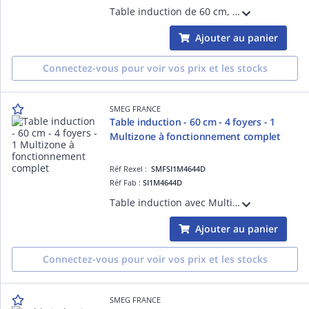
Table induction de 60 cm, Installation traditionnelle - ESTHÉTIQUE ET COMMANDES: CLASSICA, Verre céramique Noir avec bord biseauté, Commandes par manettes- FOYERS: 4 foyers induction avec booster, 2 foyers en booster de 3000 W et D= 21 cm,
Ajouter au panier
Connectez-vous pour voir vos prix et les stocks
SMEG FRANCE
Table induction - 60 cm - 4 foyers - 1
Multizone à fonctionnement complet
Réf Rexel :
SMFSI1M4644D
Réf Fab :
SI1M4644D
Table induction avec Multizone de 60 cm, Installation affleurante ou traditionnelle- ESTHÉTIQUE ET COMMANDES: Verre céramique Noir avec bord droit, Commandes Compact Slider Plus (slider unique avec LED rouges)- FOYERS: 4 foyers induction av
Ajouter au panier
Connectez-vous pour voir vos prix et les stocks
SMEG FRANCE