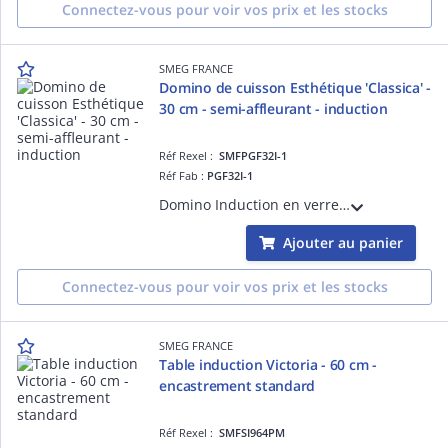
Connectez-vous pour voir vos prix et les stocks
SMEG FRANCE
Domino de cuisson Esthétique 'Classica' -
30 cm - semi-affleurant - induction
Réf Rexel :
SMFPGF32I-1
Réf Fab :
PGF32I-1
Domino Induction en verre de 30 cm, Installation traditionnelle, Cadre Inox brossé - ESTHÉTIQUE ET COMMANDES : Commandes par manettes « Classica » - FOYERS : 2 foyers induction avec booster, Puissance du foyer arrière en booster de 3000 W -
Ajouter au panier
Connectez-vous pour voir vos prix et les stocks
SMEG FRANCE
Table induction Victoria - 60 cm -
encastrement standard
Réf Rexel :
SMFSI964PM