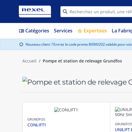
Catégories
Services
Expertises
La Fabri
menu_book
star
Nouveau client ? Entrez le code promo BIENV202 valable pour vo
info
Accueil
Pompe et station de relevage Grundfos
GRUNDFOS
GRUNDFO
CONLIFT1
UNILIFT 