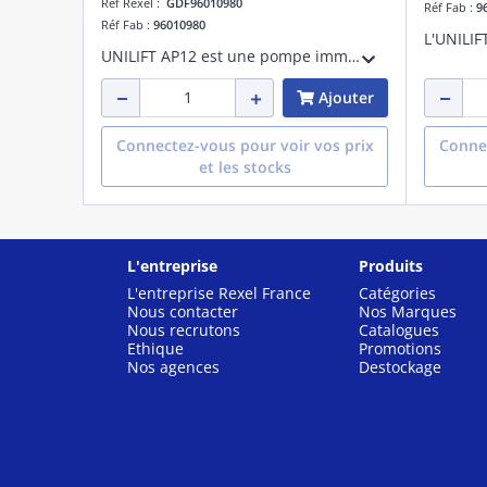
Réf Rexel :
GDF96010980
Réf Fab :
9
Réf Fab :
96010980
UNILIFT AP12 est une pompe immergée en acier inoxydable conçue pour le pompage des eaux non agressives et des eaux usées grises contenant des particules jusqu'à 12 mm. Elle peut être utilisée comme unité portative ou installation fixe.
Ajouter
Connectez-vous pour voir vos prix
Connec
et les stocks
L'entreprise
Produits
L'entreprise Rexel France
Catégories
Nous contacter
Nos Marques
Nous recrutons
Catalogues
Ethique
Promotions
Nos agences
Destockage