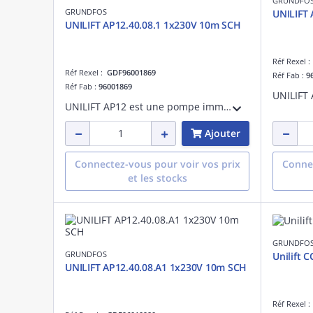
GRUNDFO
GRUNDFOS
UNILIFT 
UNILIFT AP12.40.08.1 1x230V 10m SCH
Réf Rexel 
Réf Rexel :
GDF96001869
Réf Fab :
9
Réf Fab :
96001869
UNILIFT AP12 est une pompe immergée en acier inoxydable conçue pour le pompage des eaux non agressives et des eaux usées grises contenant des particules jusqu'à 12 mm. Elle peut être utilisée comme unité portative ou installation fixe.
Ajouter
Connectez-vous pour voir vos prix
Connec
et les stocks
GRUNDFO
GRUNDFOS
Unilift 
UNILIFT AP12.40.08.A1 1x230V 10m SCH
Réf Rexel 