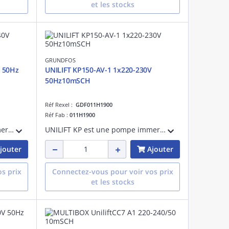
et les stocks
GRUNDFOS
V 50Hz
UNILIFT KP150-AV-1 1x220-230V
50Hz10mSCH
Réf Rexel :
GDF011H1900
Réf Fab :
011H1900
UNILIFT KP est une pompe immergée compacte en acier inoxydable conçue pour le pompage des eaux non agressives et des eaux grises. Elle peut être utilisée comme unité portative ou installation fixe à l'intérieur et à l'extérieur des bâtiment
UNILIFT KP est une pompe immergée compacte en acier inoxydable conçue pour le pompage des eaux non agressives et des eaux grises. Elle peut être utilisée comme unité portative ou installation fixe à l'intérieur et à l'extérieur des bâtiment
jouter
Ajouter
s prix
Connectez-vous pour voir vos prix
et les stocks