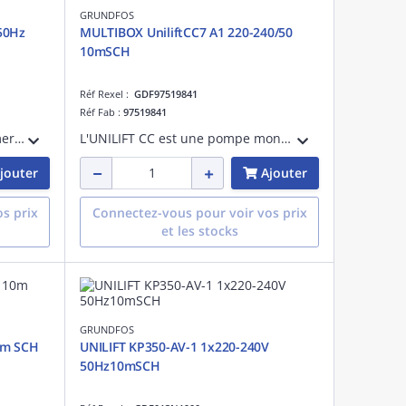
GRUNDFOS
50Hz
MULTIBOX UniliftCC7 A1 220-240/50
10mSCH
Réf Rexel :
GDF97519841
Réf Fab :
97519841
UNILIFT KP est une pompe immergée compacte en acier inoxydable conçue pour le pompage des eaux non agressives et des eaux grises. Elle peut être utilisée comme unité portative ou installation fixe à l'intérieur et à l'extérieur des bâtiment
L'UNILIFT CC est une pompe monocellulaire immergée, conçue pour le pompage des eaux claires, non agressives et des eaux grises jusqu'à un niveau de 3 mm d'eau. Elle dispose d'un double refoulement, lui permettant de s'adapter facilement aux
jouter
Ajouter
s prix
Connectez-vous pour voir vos prix
et les stocks
GRUNDFOS
0m SCH
UNILIFT KP350-AV-1 1x220-240V
50Hz10mSCH