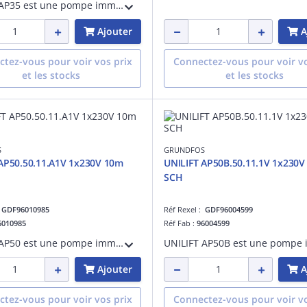
UNILIFT AP35 est une pompe immergée en acier inoxydable conçue pour le pompage des eaux non agressives et des eaux usées grises contenant des particules jusqu'à 35 mm. Elle peut être utilisée comme unité portative ou installation fixe.
Ajouter
A
tez-vous pour voir vos prix
Connectez-vous pour voir vo
et les stocks
et les stocks
S
GRUNDFOS
AP50.50.11.A1V 1x230V 10m
UNILIFT AP50B.50.11.1V 1x230V
SCH
:
GDF96010985
Réf Rexel :
GDF96004599
6010985
Réf Fab :
96004599
UNILIFT AP50 est une pompe immergée en acier inoxydable conçue pour le pompage des eaux non agressives et des eaux usées grises contenant des particules jusqu'à 50 mm. Elle peut être utilisée comme unité portative ou installation fixe.
Ajouter
A
tez-vous pour voir vos prix
Connectez-vous pour voir vo