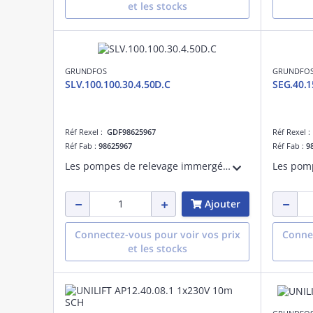
et les stocks
GRUNDFOS
GRUNDFO
SLV.100.100.30.4.50D.C
SEG.40.1
Réf Rexel :
GDF98625967
Réf Rexel 
Réf Fab :
98625967
Réf Fab :
9
Les pompes de relevage immergées Grundfos SLV (1.1-11 kW) sont équipées d'une roue SuperVortex. La section de passage à travers la pompe varie de 50 à 100 mm en fonction de la taille.
Ajouter
Connectez-vous pour voir vos prix
Connec
et les stocks