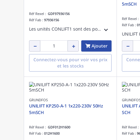
5mSCH
Réf Rexel :
GDF97936156
Réf Rexel 
Réf Fab :
97936156
Réf Fab :
0
Les unités CONLIFT1 sont des pompes d'évacuation des condensats pour le pompage des condensats collectés en dessous du niveau des égouts ou qui ne peuvent pas s'écouler vers le système d'assainissement des bâtiments ou être évacués par une
Ajouter
Connectez-vous pour voir vos prix
Connec
et les stocks
GRUNDFOS
GRUNDFO
UNILIFT KP250-A-1 1x220-230V 50Hz
UNILIFT 
5mSCH
SCH
Réf Rexel :
GDF012H1600
Réf Rexel 
Réf Fab :
012H1600
Réf Fab :
9