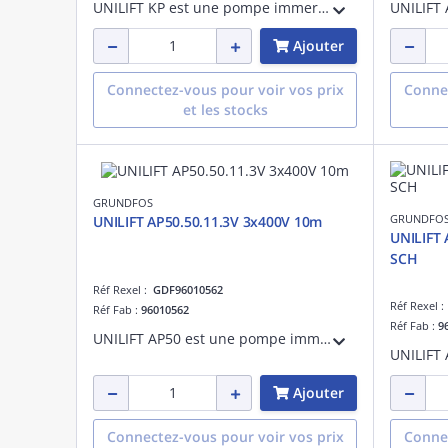
UNILIFT KP est une pompe immergée compacte en acier inoxydable conçue pour le pompage des eaux non agressives et des eaux grises. Elle peut être utilisée comme unité portative ou installation fixe à l'intérieur et à l'extérieur des bâtiment
Ajouter
Connectez-vous pour voir vos prix
Connec
et les stocks
GRUNDFOS
GRUNDFO
UNILIFT AP50.50.11.3V 3x400V 10m
UNILIFT 
SCH
Réf Rexel :
GDF96010562
Réf Rexel 
Réf Fab :
96010562
Réf Fab :
9
UNILIFT AP50 est une pompe immergée en acier inoxydable conçue pour le pompage des eaux non agressives et des eaux usées grises contenant des particules jusqu'à 50 mm. Elle peut être utilisée comme unité portative ou installation fixe.
Ajouter
Connectez-vous pour voir vos prix
Connec