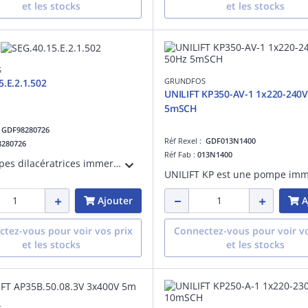
et les stocks
et les stocks
S
GRUNDFOS
5.E.2.1.502
UNILIFT KP350-AV-1 1x220-240
5mSCH
:
GDF98280726
Réf Rexel :
GDF013N1400
8280726
Réf Fab :
013N1400
Les pompes dilacératrices immergées Grundfos SEG (0,9 à 4 kW) sont conçues pour pomper les eaux usées et les eaux contenant des boues. Équipées d'un broyeur breveté.
Ajouter
A
tez-vous pour voir vos prix
Connectez-vous pour voir vo
et les stocks
et les stocks