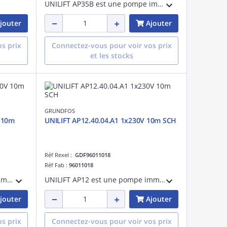
UNILIFT AP35B est une pompe immergée en acier inoxydable conçue pour le pompage des effluents contenant des particules jusqu'à 35 mm. Elle peut être installée sur un accouplement automatique, ce qui permet notamment de faciliter l'entretien
jouter
Ajouter
s prix
Connectez-vous pour voir vos prix
et les stocks
GRUNDFOS
 10m
UNILIFT AP12.40.04.A1 1x230V 10m SCH
Réf Rexel :
GDF96011018
Réf Fab :
96011018
UNILIFT AP50B est une pompe immergée en acier inoxydable conçue pour le pompage des eaux usées contenant des particules jusqu'à 50 mm. Elle peut être installée sur un accouplement automatique, ce qui permet notamment de faciliter l'entretie
UNILIFT AP12 est une pompe immergée en acier inoxydable conçue pour le pompage des eaux non agressives et des eaux usées grises contenant des particules jusqu'à 12 mm. Elle peut être utilisée comme unité portative ou installation fixe.
jouter
Ajouter
s prix
Connectez-vous pour voir vos prix