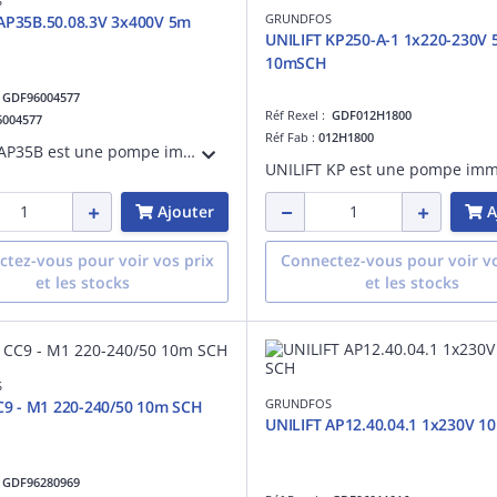
S
GRUNDFOS
AP35B.50.08.3V 3x400V 5m
UNILIFT KP250-A-1 1x220-230V 
10mSCH
:
GDF96004577
Réf Rexel :
GDF012H1800
6004577
Réf Fab :
012H1800
UNILIFT AP35B est une pompe immergée en acier inoxydable conçue pour le pompage des effluents contenant des particules jusqu'à 35 mm. Elle peut être installée sur un accouplement automatique, ce qui permet notamment de faciliter l'entretien
Ajouter
A
tez-vous pour voir vos prix
Connectez-vous pour voir vo
et les stocks
et les stocks
S
GRUNDFOS
CC9 - M1 220-240/50 10m SCH
UNILIFT AP12.40.04.1 1x230V 1
:
GDF96280969