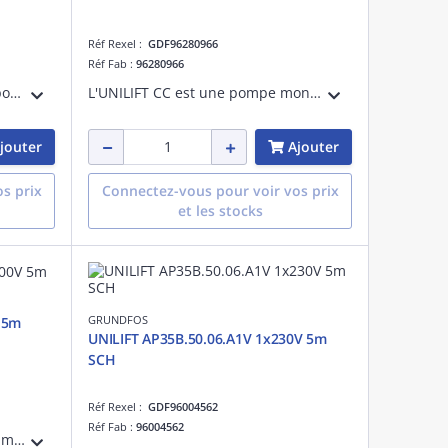
Réf Rexel :
GDF96280966
Réf Fab :
96280966
Les unités CONLIFT1 sont des pompes d'évacuation des condensats pour le pompage des condensats collectés en dessous du niveau des égouts ou qui ne peuvent pas s'écouler vers le système d'assainissement des bâtiments ou être évacués par une
L'UNILIFT CC est une pompe monocellulaire immergée, conçue pour le pompage des eaux claires, non agressives et des eaux grises jusqu'à un niveau de 3 mm d'eau. Elle dispose d'un double refoulement, lui permettant de s'adapter facilement aux
jouter
Ajouter
s prix
Connectez-vous pour voir vos prix
et les stocks
GRUNDFOS
 5m
UNILIFT AP35B.50.06.A1V 1x230V 5m
SCH
Réf Rexel :
GDF96004562
Réf Fab :
96004562
UNILIFT AP50B est une pompe immergée en acier inoxydable conçue pour le pompage des eaux usées contenant des particules jusqu'à 50 mm. Elle peut être installée sur un accouplement automatique, ce qui permet notamment de faciliter l'entretie