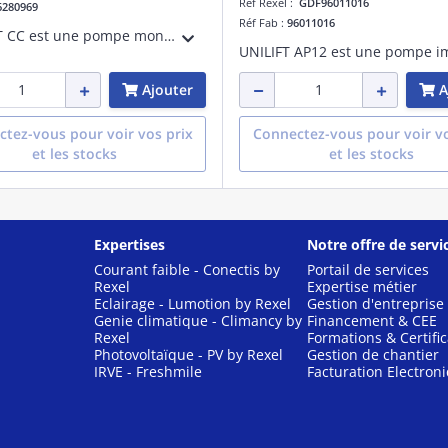
Réf Rexel :
GDF96011016
6280969
Réf Fab :
96011016
L'UNILIFT CC est une pompe monocellulaire immergée, conçue pour le pompage des eaux claires, non agressives et des eaux grises jusqu'à un niveau de 3 mm d'eau. Elle dispose d'un double refoulement, lui permettant de s'adapter facilement aux
Ajouter
A
tez-vous pour voir vos prix
Connectez-vous pour voir vo
et les stocks
et les stocks
Expertises
Notre offre de servi
Courant faible - Conectis by
Portail de services
Rexel
Expertise métier
Eclairage - Lumotion by Rexel
Gestion d'entreprise
Genie climatique - Climancy by
Financement & CEE
Rexel
Formations & Certific
Photovoltaïque - PV by Rexel
Gestion de chantier
IRVE - Freshmile
Facturation Electron