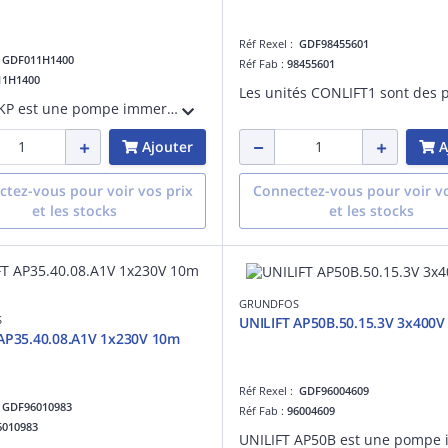
Réf Rexel :
GDF98455601
:
GDF011H1400
Réf Fab :
98455601
11H1400
UNILIFT KP est une pompe immergée compacte en acier inoxydable conçue pour le pompage des eaux non agressives et des eaux grises. Elle peut être utilisée comme unité portative ou installation fixe à l'intérieur et à l'extérieur des bâtiment
Ajouter
A
tez-vous pour voir vos prix
Connectez-vous pour voir vo
et les stocks
et les stocks
GRUNDFOS
S
UNILIFT AP50B.50.15.3V 3x400V
AP35.40.08.A1V 1x230V 10m
Réf Rexel :
GDF96004609
:
GDF96010983
Réf Fab :
96004609
6010983