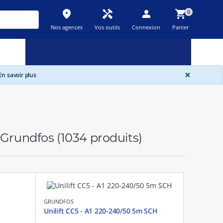
place
handyman
person
shopping_cart
0
Nos agences
Vos outils
Connexion
Panier
Nouveau
Promos
Destockage
feedback
local_offer
new_releases
GLOBA
×
n savoir plus
e Grundfos
(1034 produits)
GRUNDFOS
Unilift CC5 - A1 220-240/50 5m SCH