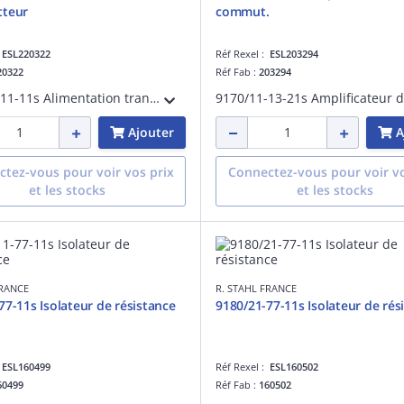
tteur
commut.
:
ESL220322
Réf Rexel :
ESL203294
20322
Réf Fab :
203294
9160/23-11-11s Alimentation transmetteur
Ajouter
A
tez-vous pour voir vos prix
Connectez-vous pour voir vo
et les stocks
et les stocks
FRANCE
R. STAHL FRANCE
77-11s Isolateur de résistance
9180/21-77-11s Isolateur de rés
:
ESL160499
Réf Rexel :
ESL160502
60499
Réf Fab :
160502