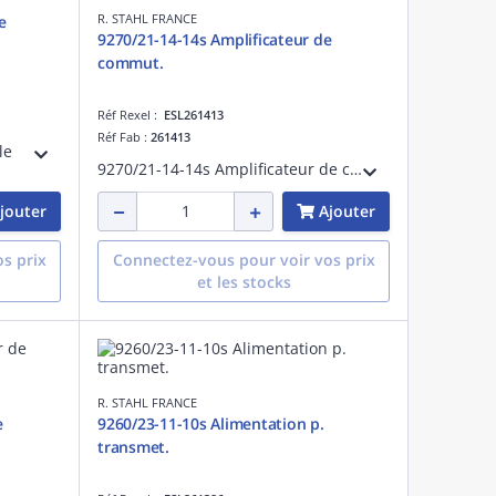
R. STAHL FRANCE
e
9270/21-14-14s Amplificateur de
commut.
Réf Rexel :
ESL261413
Réf Fab :
261413
le
9270/21-14-14s Amplificateur de commut.
jouter
Ajouter
s prix
Connectez-vous pour voir vos prix
et les stocks
R. STAHL FRANCE
e
9260/23-11-10s Alimentation p.
transmet.