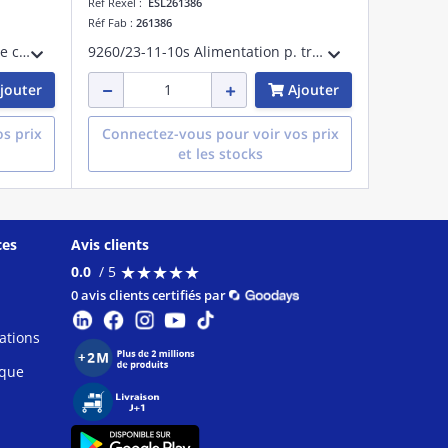
Réf Rexel :
ESL261386
Réf Fab :
261386
9270/11-16-14s Amplificateur de commut.
9260/23-11-10s Alimentation p. transmet.
jouter
Ajouter
s prix
Connectez-vous pour voir vos prix
et les stocks
ces
Avis clients
★
★
★
★
★
★
★
★
★
★
0.0
/ 5
0 avis clients certifiés par
ations
ique