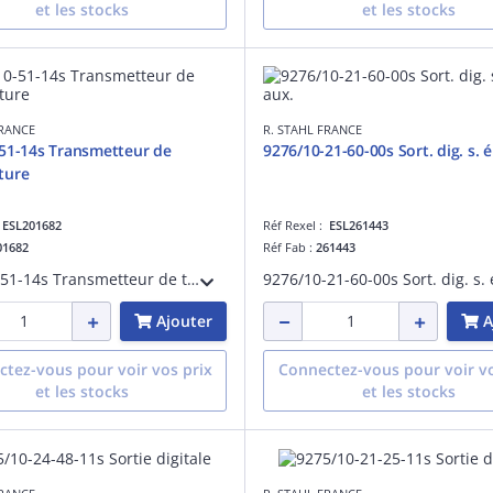
et les stocks
et les stocks
FRANCE
R. STAHL FRANCE
51-14s Transmetteur de
9276/10-21-60-00s Sort. dig. s. é
ture
:
ESL201682
Réf Rexel :
ESL261443
01682
Réf Fab :
261443
9182/10-51-14s Transmetteur de température
Ajouter
A
tez-vous pour voir vos prix
Connectez-vous pour voir vo
et les stocks
et les stocks