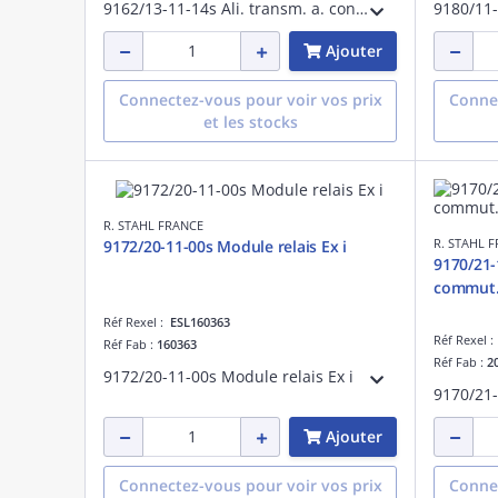
9162/13-11-14s Ali. transm. a. cont. seuil
Ajouter
Connectez-vous pour voir vos prix
Connec
et les stocks
R. STAHL FRANCE
R. STAHL 
9172/20-11-00s Module relais Ex i
9170/21-
commut
Réf Rexel :
ESL160363
Réf Rexel 
Réf Fab :
160363
Réf Fab :
2
9172/20-11-00s Module relais Ex i
Ajouter
Connectez-vous pour voir vos prix
Connec