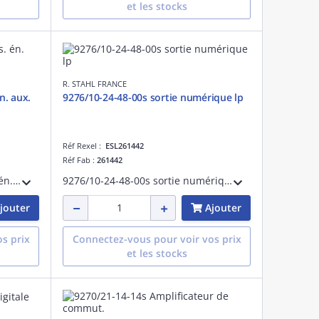
et les stocks
R. STAHL FRANCE
n. aux.
9276/10-24-48-00s sortie numérique lp
Réf Rexel :
ESL261442
Réf Fab :
261442
9276/10-21-60-00s Sort. dig. s. én. aux.
9276/10-24-48-00s sortie numérique lp
jouter
Ajouter
s prix
Connectez-vous pour voir vos prix
et les stocks