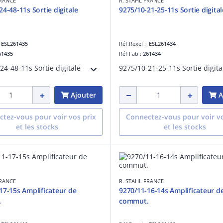
FRANCE
R. STAHL FRANCE
24-48-11s Sortie digitale
9275/10-21-25-11s Sortie digital
:
ESL261435
Réf Rexel :
ESL261434
61435
Réf Fab :
261434
24-48-11s Sortie digitale
9275/10-21-25-11s Sortie digita
Ajouter
A
tez-vous pour voir vos prix
Connectez-vous pour voir vo
et les stocks
et les stocks
FRANCE
R. STAHL FRANCE
17-15s Amplificateur de
9270/11-16-14s Amplificateur d
.
commut.