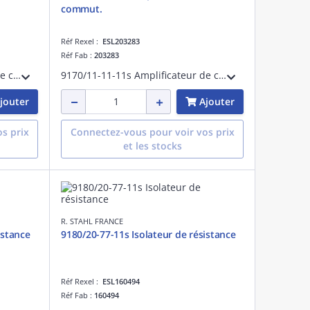
commut.
Réf Rexel :
ESL203283
Réf Fab :
203283
9170/11-13-21s Amplificateur de commut.
9170/11-11-11s Amplificateur de commut.
jouter
Ajouter
s prix
Connectez-vous pour voir vos prix
et les stocks
R. STAHL FRANCE
istance
9180/20-77-11s Isolateur de résistance
Réf Rexel :
ESL160494
Réf Fab :
160494