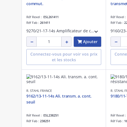
commut.
transme
Réf Rexel :
ESL261411
Réf Rexel 
Réf Fab :
261411
Réf Fab :
2
9270/21-17-14s Amplificateur de commut.
Ajouter
Connectez-vous pour voir vos prix
Connec
et les stocks
R. STAHL FRANCE
R. STAHL 
9162/13-11-14s Ali. transm. a. cont.
9180/11-
seuil
Réf Rexel :
ESL238251
Réf Rexel 
Réf Fab :
238251
Réf Fab :
1