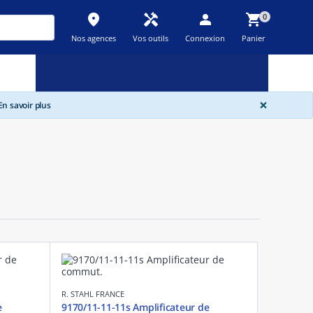
place
handyman
person
shopping_cart
0
Nos agences
Vos outils
Connexion
Panier
Nouveau
Promos
Destockage
feedback
local_offer
new_releases
GLOBA
×
n savoir plus
R. STAHL FRANCE
e
9170/11-11-11s Amplificateur de