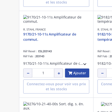
et les stocks
R. STAHL FRANCE
R. STAHL 
9170/21-10-11s Amplificateur de
9182/10-
commut.
tempéra
Réf Rexel :
ESL203143
Réf Rexel 
Réf Fab :
203143
Réf Fab :
2
9170/21-10-11s Amplificateur de commut.
Ajouter
Connectez-vous pour voir vos prix
Connec
et les stocks