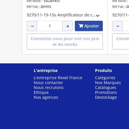
Réf Rexel :
ESL261412
Réf Rexel 
Réf Fab :
261412
Réf Fab :
2
9270/11-19-15s Amplificateur de commut.
Ajouter
Connectez-vous pour voir vos prix
Connec
et les stocks
L'entreprise
Produits
L'entreprise Rexel France
Catégories
Nous contacter
Nos Marques
Nous recrutons
Catalogues
Ethique
Promotions
Nos agences
Destockage