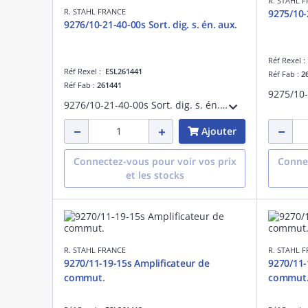
R. STAHL 
R. STAHL FRANCE
9275/10-
9276/10-21-40-00s Sort. dig. s. én. aux.
Réf Rexel 
Réf Rexel :
ESL261441
Réf Fab :
2
Réf Fab :
261441
9275/10-
9276/10-21-40-00s Sort. dig. s. én. aux.
Ajouter
Connectez-vous pour voir vos prix
Connec
et les stocks
R. STAHL FRANCE
R. STAHL 
9270/11-19-15s Amplificateur de
9270/11-
commut.
commut