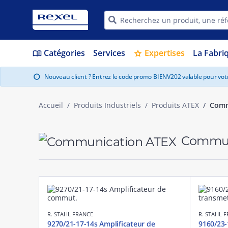
Catégories
Services
Expertises
La Fabri
menu_book
star
Nouveau client ? Entrez le code promo BIENV202 valable pour vo
info
Accueil
Produits Industriels
Produits ATEX
Comm
Commun
R. STAHL FRANCE
R. STAHL 
9270/21-17-14s Amplificateur de
9160/23-