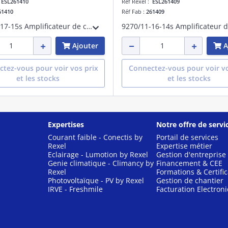
:
ESL261410
Réf Rexel :
ESL261409
61410
Réf Fab :
261409
9270/11-17-15s Amplificateur de commut.
Ajouter
A
tez-vous pour voir vos prix
Connectez-vous pour voir vo
et les stocks
et les stocks
Expertises
Notre offre de servi
Courant faible - Conectis by
Portail de services
Rexel
Expertise métier
Eclairage - Lumotion by Rexel
Gestion d'entreprise
Genie climatique - Climancy by
Financement & CEE
Rexel
Formations & Certific
Photovoltaïque - PV by Rexel
Gestion de chantier
IRVE - Freshmile
Facturation Electron