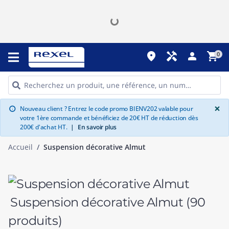
place
handyman
person
shopping_cart
0
G
×
Nouveau client ? Entrez le code promo BIENV202 valable pour
info
votre 1ère commande et bénéficiez de 20€ HT de réduction dès
200€ d'achat HT.
|
En savoir plus
Accueil
Suspension décorative Almut
Suspension décorative Almut
(90
produits)