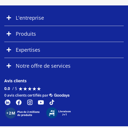
L'entreprise
Produits
Expertises
Notre offre de services
Avis clients
★
★
★
★
★
★
★
★
★
★
0.0
/ 5
0 avis clients certifiés par