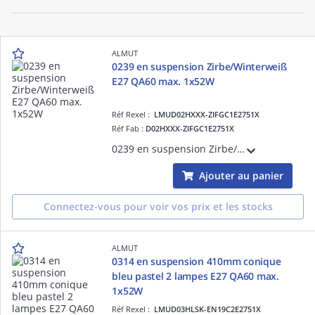
ALMUT
0239 en suspension Zirbe/Winterweiß
E27 QA60 max. 1x52W
Réf Rexel :
LMUD02HXXX-ZIFGC1E2751X
Réf Fab :
D02HXXX-ZIFGC1E2751X
0239 en suspension Zirbe/WinterweißE27 QA60 max. 1x52W
Ajouter au panier
Connectez-vous pour voir vos prix et les stocks
ALMUT
0314 en suspension 410mm conique
bleu pastel 2 lampes E27 QA60 max.
1x52W
Réf Rexel :
LMUD03HLSK-EN19C2E2751X