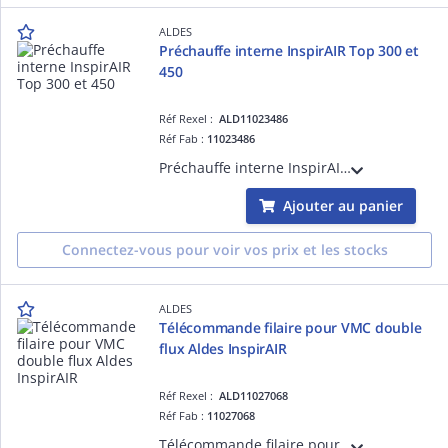
ALDES
Préchauffe interne InspirAIR Top 300 et
450
Réf Rexel :
ALD11023486
Réf Fab :
11023486
Préchauffe interne InspirAIR Top 300 et 450 pour protéger l'échangeur du gel et garantir un fonctionnement optimal de l'unité de ventilation double-flux en logement individuel
Ajouter au panier
Connectez-vous pour voir vos prix et les stocks
ALDES
Télécommande filaire pour VMC double
flux Aldes InspirAIR
Réf Rexel :
ALD11027068
Réf Fab :
11027068
Télécommande filaire pour VMC double flux Aldes InspirAIR permettant une mise en service rapide par l'installateur puis une utilisation simple au quotidien pour les occupants du logement .