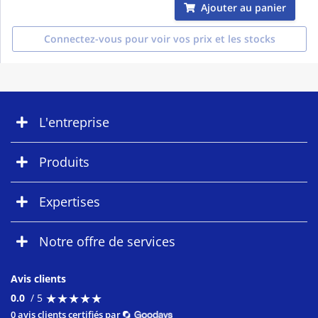
Ajouter au panier
Connectez-vous pour voir vos prix et les stocks
L'entreprise
Produits
Expertises
Notre offre de services
Avis clients
★
★
★
★
★
★
★
★
★
★
0.0
/ 5
0 avis clients certifiés par