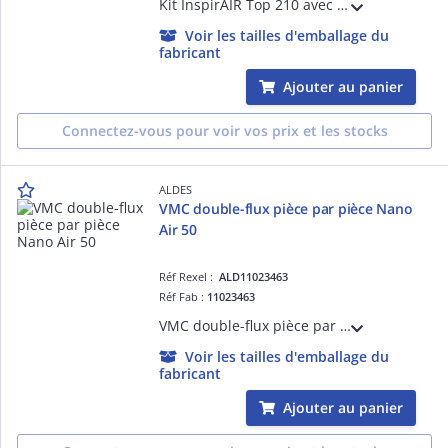
Kit InspirAIR Top 210 avec l'unité de ventilation double-flux, la télécommande filaire pré-cablée et le tuyau pour condensats adapté pour une installation en logement individuel
Voir les tailles d'emballage du
fabricant
Ajouter au panier
Connectez-vous pour voir vos prix et les stocks
ALDES
VMC double-flux pièce par pièce Nano
Air 50
Réf Rexel :
ALD11023463
Réf Fab :
11023463
VMC double-flux pièce par pièce NANO AIR 50 FR, facile à installer, silencieux, filtration efficace, idéal pour la rénovation
Voir les tailles d'emballage du
fabricant
Ajouter au panier