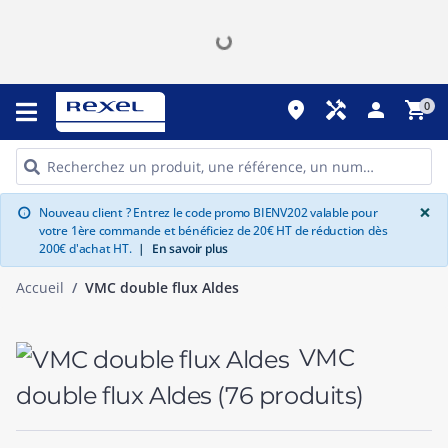
place
handyman
person
shopping_cart
0
G
×
Nouveau client ? Entrez le code promo BIENV202 valable pour
info
votre 1ère commande et bénéficiez de 20€ HT de réduction dès
200€ d'achat HT.
|
En savoir plus
Accueil
VMC double flux Aldes
VMC
double flux Aldes
(76 produits)