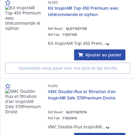
ALDES
Kit InspirAIR Top 450 Premium avec
télécommande et siphon
Réf Rexel :
ALD11027109
Réf Fab :
11027109
Kit InspirAIR Top 450 Premium avec l'unité de ventilation double-flux, la télécommande filaire InspirAIR et le kit siphon adapté pour une installation en logement individuel
Ajouter au panier
Connectez-vous pour voir vos prix et les stocks
ALDES
VMC Double-Flux et filtration d'air
InspirAIR Side 370Premium Droite
Réf Rexel :
ALD11023316
Réf Fab :
11023316
VMC Double-Flux InspirAIR Side 370 Premium Droite (solution 2 en 1 : ventilation double-flux avec récupération d'énergie et filtration d'air) avec débit jusqu'à 370 m³/h pour maisons individuelles et logement collectif