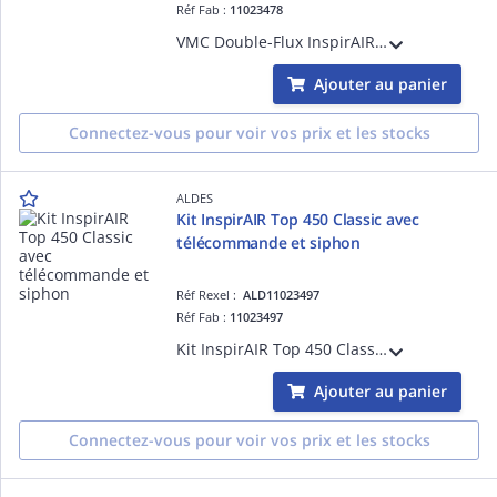
Réf Fab :
11023478
VMC Double-Flux InspirAIR Top 450 Premium avec échangeur enthalpique, solution 2 en 1 avec récupération d'énergie et d'humidité, et filtration d'air avec débit jusqu'à 450 m³/h pour maison individuelle et logement collectif
Ajouter au panier
Connectez-vous pour voir vos prix et les stocks
ALDES
Kit InspirAIR Top 450 Classic avec
télécommande et siphon
Réf Rexel :
ALD11023497
Réf Fab :
11023497
Kit InspirAIR Top 450 Classic avec l'unité de ventilation double-flux, la télécommande filaire InspirAIR et le kit siphon adapté pour un logement individuel
Ajouter au panier
Connectez-vous pour voir vos prix et les stocks