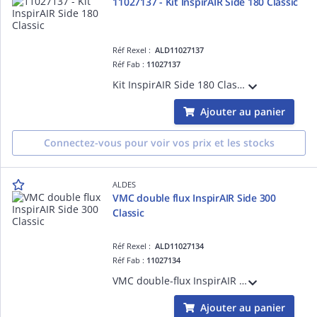
11027137 - Kit InspirAIR Side 180 Classic
Réf Rexel :
ALD11027137
Réf Fab :
11027137
Kit InspirAIR Side 180 Classic avec l'unité de ventilation double-flux, la télécommande filaire InspirAIR et le kit siphon adapté pour un logement individuel
Ajouter au panier
Connectez-vous pour voir vos prix et les stocks
ALDES
VMC double flux InspirAIR Side 300
Classic
Réf Rexel :
ALD11027134
Réf Fab :
11027134
VMC double-flux InspirAIR Side 300 Classic, ventilation double-flux avec récupération d'énergie avec débit jusqu'à 150 m³/h pour logement individuel
Ajouter au panier