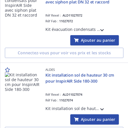
avec siphon plat DN 32 et raccord
Réf Rexel :
ALD11027072
Réf Fab :
11027072
Kit évacuation condensats pour VMC double flux InspirAIR Side avec siphon plat DN32 et raccord droit à joint pour raccordement facile et sans colle
Ajouter au panier
Connectez-vous pour voir vos prix et les stocks
ALDES
Kit installation sol de hauteur 30 cm
pour InspirAIR Side 180-300
Réf Rexel :
ALD11027074
Réf Fab :
11027074
Kit installation sol de hauteur 30 cm pour VMC double flux InspirAIR Side 180-300 permettant une installation en comble au dessus d'isolant et permettant le bon raccordement de l'évacuation des condensats
Ajouter au panier