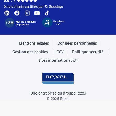
★
★
★
★
★
★
★
★
★
★
0.0
/ 5
0 avis clients certifiés par
Mentions légales
Données personnelles
Gestion des cookies
CGV
Politique sécurité
Sites internationaux
open_in_new
Une entreprise du groupe Rexel
© 2026 Rexel