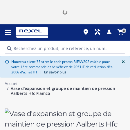
place
handyman
person
shopping_cart
0
G
×
Nouveau client ? Entrez le code promo BIENV202 valable pour
info
votre 1ère commande et bénéficiez de 20€ HT de réduction dès
200€ d'achat HT.
|
En savoir plus
Accueil
Vase d'expansion et groupe de maintien de pression
Aalberts Hfc Flamco