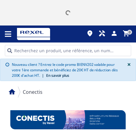
place
handyman
person
shopping_cart
0
G
×
Nouveau client ? Entrez le code promo BIENV202 valable pour
info
votre 1ère commande et bénéficiez de 20€ HT de réduction dès
200€ d'achat HT.
|
En savoir plus
home
Conectis