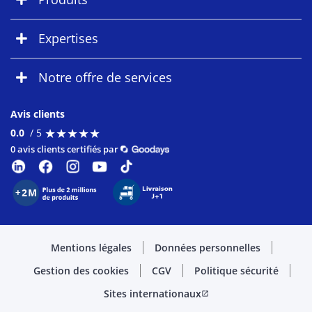
Expertises
Notre offre de services
Avis clients
★
★
★
★
★
★
★
★
★
★
0.0
/ 5
0 avis clients certifiés par
Mentions légales
Données personnelles
Gestion des cookies
CGV
Politique sécurité
Sites internationaux
open_in_new