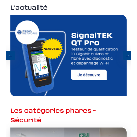
L'actualité
←
→
Previous
Nex
Les catégories phares -
Sécurité