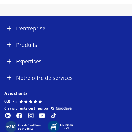
L'entreprise
Produits
Expertises
Notre offre de services
Avis clients
★
★
★
★
★
★
★
★
★
★
0.0
/ 5
0 avis clients certifiés par