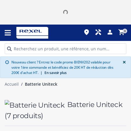
place
handyman
person
shopping_cart
0
G
×
Nouveau client ? Entrez le code promo BIENV202 valable pour
info
votre 1ère commande et bénéficiez de 20€ HT de réduction dès
200€ d'achat HT.
|
En savoir plus
Accueil
Batterie Uniteck
Batterie Uniteck
(7 produits)