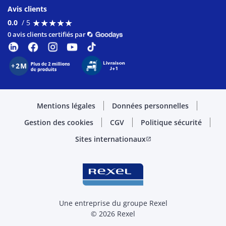
Avis clients
★
★
★
★
★
★
★
★
★
★
0.0
/ 5
0 avis clients certifiés par
Mentions légales
Données personnelles
Gestion des cookies
CGV
Politique sécurité
Sites internationaux
open_in_new
Une entreprise du groupe Rexel
© 2026 Rexel