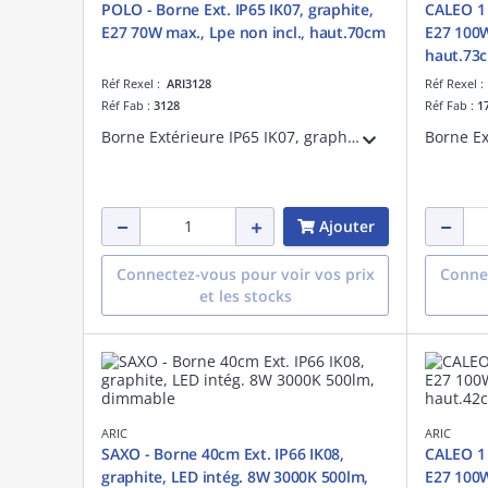
POLO - Borne Ext. IP65 IK07, graphite,
CALEO 1 -
E27 70W max., Lpe non incl., haut.70cm
E27 100W
haut.73
Réf Rexel :
ARI3128
Réf Rexel 
Réf Fab :
3128
Réf Fab :
1
Borne Extérieure IP65 IK07, graphite, E27 70W max., lampe non fournie, hauteur 70cm
Ajouter
Connectez-vous pour voir vos prix
Connec
et les stocks
ARIC
ARIC
SAXO - Borne 40cm Ext. IP66 IK08,
CALEO 1 -
graphite, LED intég. 8W 3000K 500lm,
E27 100W