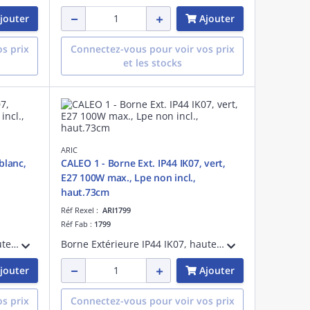
jouter
Ajouter
s prix
Connectez-vous pour voir vos prix
et les stocks
ARIC
blanc,
CALEO 1 - Borne Ext. IP44 IK07, vert,
E27 100W max., Lpe non incl.,
haut.73cm
Réf Rexel :
ARI1799
Réf Fab :
1799
Borne Extérieure IP44 IK07, hauteur 73cm, en aluminium blanc RAL 9006, finition mate, douille E27 100W max. Lampe non fournie.
Borne Extérieure IP44 IK07, hauteur 73cm, en aluminium vert RAL 6005, finition brillante, douille E27 100W max. Lampe non fournie.
jouter
Ajouter
s prix
Connectez-vous pour voir vos prix