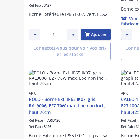
Réf Fab :
3127
Borne Extérieure IP65 IK07, vert, E27 70W max., lampe non fournie, hauteur 70cm
Voir
fabrican
Ajouter
Connectez-vous pour voir vos prix
Connec
et les stocks
ARIC
ARIC
POLO - Borne Ext. IP65 IK07, gris
CALEO 1 
RAL9006, E27 70W max, Lpe non incl.,
E27 100W
haut.70cm
haut.42
Réf Rexel :
ARI3126
Réf Rexel 
Réf Fab :
3126
Réf Fab :
3
Borne Extérieure IP65 IK07, corps aluminium gris RAL9006, E27 70W max., lampe non fournie, hauteur 70cm