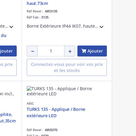
haut.73cm
Réf Rexel :
ARI3135
Réf Fab :
3135
Borne Extérieure IP66 IK08, hauteur 100cm, en aluminium, couleur graphite, LED intégrée 8W 3000K 500 lumens, variable par coupure de phase, 50000H, avec détecteur infrarouge réglable intégré
Borne Extérieure IP44 IK07, hauteur 73cm, en aluminium, couleur graphite, finition mate, douille E27 100W max. Lampe non fournie.
e du
jouter
Ajouter
s prix
Connectez-vous pour voir vos prix
et les stocks
ARIC
TURKS 135 - Applique / Borne
aphite,
extérieure LED
aut.35cm
Réf Rexel :
ARI5070
Réf Fab :
5070