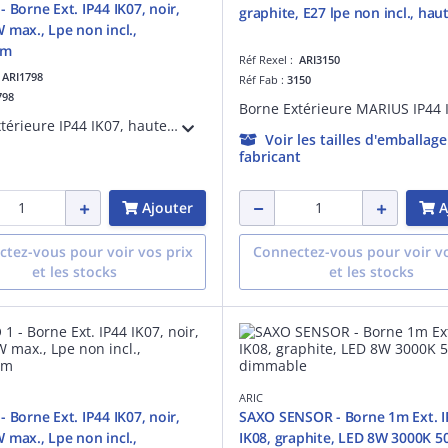
 Borne Ext. IP44 IK07, noir,
graphite, E27 lpe non incl., ha
 max., Lpe non incl.,
cm
Réf Rexel :
ARI3150
:
ARI1798
Réf Fab :
3150
798
Borne Extérieure IP44 IK07, hauteur 73cm, en aluminium noir RAL 9005, finition mate, douille E27 100W max. Lampe non fournie.
Voir les tailles d'emballag
fabricant
Ajouter
A
tez-vous pour voir vos prix
Connectez-vous pour voir vo
et les stocks
et les stocks
ARIC
 Borne Ext. IP44 IK07, noir,
SAXO SENSOR - Borne 1m Ext. I
 max., Lpe non incl.,
IK08, graphite, LED 8W 3000K 5