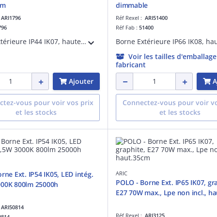
cm
dimmable
:
ARI1796
Réf Rexel :
ARI51400
796
Réf Fab :
51400
Borne Extérieure IP44 IK07, hauteur 42cm, en aluminium noir RAL 9005, finition mate, douille E27 100W max. Lampe non fournie.
Voir les tailles d'emballag
fabricant
Ajouter
A
tez-vous pour voir vos prix
Connectez-vous pour voir vo
et les stocks
et les stocks
rne Ext. IP54 IK05, LED intég.
ARIC
POLO - Borne Ext. IP65 IK07, gr
000K 800lm 25000h
E27 70W max., Lpe non incl., h
:
ARI50814
Réf Rexel :
ARI3125
0814