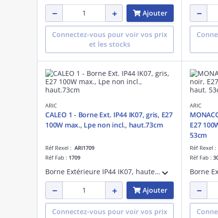
Ajouter
Connectez-vous pour voir vos prix
Connec
et les stocks
ARIC
ARIC
CALEO 1 - Borne Ext. IP44 IK07, gris, E27
MONACO -
100W max., Lpe non incl., haut.73cm
E27 100W
53cm
Réf Rexel :
ARI1709
Réf Rexel 
Réf Fab :
1709
Réf Fab :
3
Borne Extérieure IP44 IK07, hauteur 73cm, en aluminium gris RAL 9006, finition brillante, douille E27 100W max. Lampe non fournie.
Ajouter
Connectez-vous pour voir vos prix
Connec