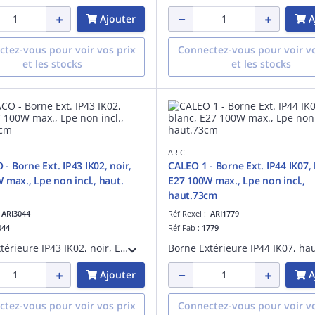
Ajouter
A
tez-vous pour voir vos prix
Connectez-vous pour voir vo
et les stocks
et les stocks
ARIC
 Borne Ext. IP43 IK02, noir,
CALEO 1 - Borne Ext. IP44 IK07, 
 max., Lpe non incl., haut.
E27 100W max., Lpe non incl.,
haut.73cm
:
ARI3044
Réf Rexel :
ARI1779
044
Réf Fab :
1779
Borne Extérieure IP43 IK02, noir, E27 100W max., lampe non fournie, hauteur 53cm
Ajouter
A
tez-vous pour voir vos prix
Connectez-vous pour voir vo