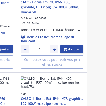
SAXO - Borne 1m Ext. IP66 IK08,
ut.80cm
graphite, LED intég. 8W 3000K 500lm,
dimmable
Réf Rexel :
ARI50562
Réf Fab :
50562
Borne Extérieure MARIUS IP44 IK07, hauteur 80cm, en aluminium graphite RAL 9011, finition mate, douille E27 40W max. Lampe non fournie.
Borne Extérieure IP66 IK08, hauteur 100cm, en aluminium, couleur graphite, LED intégrée 8W 3000K 500 lumens, variable par coupure de phase, 50000H
e du
Voir les tailles d'emballage du
fabricant
jouter
Ajouter
s prix
Connectez-vous pour voir vos prix
et les stocks
ARIC
P66
CALEO 1 -Borne Ext. IP44 IK07, graphite,
00lm,
E27 100W max., lpe non incl.,