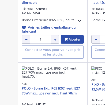
dimmable
haut.42
Réf Rexel :
ARI50561
Réf Rexel 
Réf Fab :
50561
Réf Fab :
1
Borne Extérieure IP66 IK08, hauteur 40cm, en aluminium, couleur graphite, LED intégrée 8W 3000K 500 lumens, variable par coupure de phase, 50000H
Voir les tailles d'emballage du
fabricant
Ajouter
Connectez-vous pour voir vos prix
Connec
et les stocks
ARIC
ARIC
PIXO - Bo
POLO - Borne Ext. IP65 IK07, vert, E27
12,5W 3
70W max., Lpe non incl., haut.70cm
Réf Rexel 
Réf Rexel :
ARI3127
Réf Fab :
5