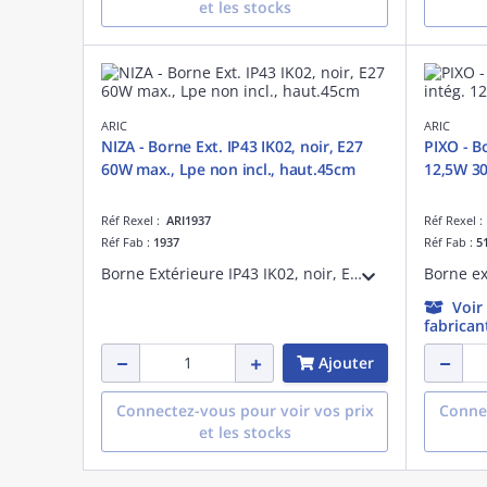
et les stocks
ARIC
ARIC
NIZA - Borne Ext. IP43 IK02, noir, E27
PIXO - Bo
60W max., Lpe non incl., haut.45cm
12,5W 3
Réf Rexel :
ARI1937
Réf Rexel 
Réf Fab :
1937
Réf Fab :
5
Borne Extérieure IP43 IK02, noir, E27 60W max., lampe non fournie, hauteur 45cm
Voir
fabrican
Ajouter
Connectez-vous pour voir vos prix
Connec
et les stocks