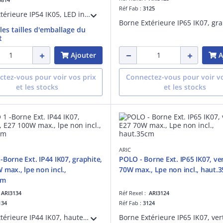
Réf Fab :
3125
Borne extérieure IP54 IK05, LED intégré 12,5W 3000K 800lm 25000h
 les tailles d'emballage du
t
Ajouter
A
tez-vous pour voir vos prix
Connectez-vous pour voir vo
et les stocks
et les stocks
ARIC
-Borne Ext. IP44 IK07, graphite,
POLO - Borne Ext. IP65 IK07, ver
 max., lpe non incl.,
70W max., Lpe non incl., haut.
cm
:
ARI3134
Réf Rexel :
ARI3124
134
Réf Fab :
3124
Borne Extérieure IP44 IK07, hauteur 42cm, en aluminium, couleur graphite, finition mate, douille E27 100W max. Lampe non fournie.