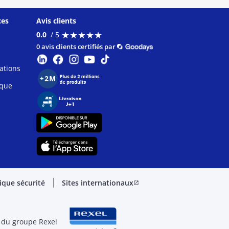
ces
Avis clients
★
★
★
★
★
★
★
★
★
★
0.0
/ 5
0 avis clients certifiés par
ations
ique
tique sécurité
Sites internationaux
open_in_new
 du groupe Rexel