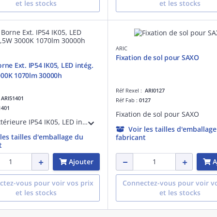
et les stocks
et les stocks
ARIC
Fixation de sol pour SAXO
rne Ext. IP54 IK05, LED intég.
000K 1070lm 30000h
Réf Rexel :
ARI0127
:
ARI51401
Réf Fab :
0127
1401
Fixation de sol pour SAXO
Borne extérieure IP54 IK05, LED intégré 12,5W 3000K 1070lm 30000h
Voir les tailles d'emballag
 les tailles d'emballage du
fabricant
t
Ajouter
A
tez-vous pour voir vos prix
Connectez-vous pour voir vo
et les stocks
et les stocks