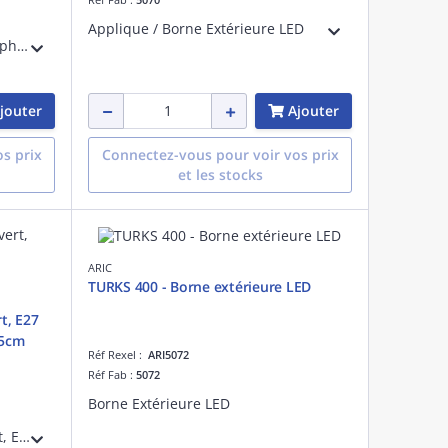
Applique / Borne Extérieure LED
Borne Extérieure IP65 IK07, graphite, E27 70W max., lampe non fournie, hauteur 35cm
jouter
Ajouter
s prix
Connectez-vous pour voir vos prix
et les stocks
ARIC
TURKS 400 - Borne extérieure LED
t, E27
35cm
Réf Rexel :
ARI5072
Réf Fab :
5072
Borne Extérieure LED
Borne Extérieure IP65 IK07, vert, E27 70W max., lampe non fournie, hauteur 35cm