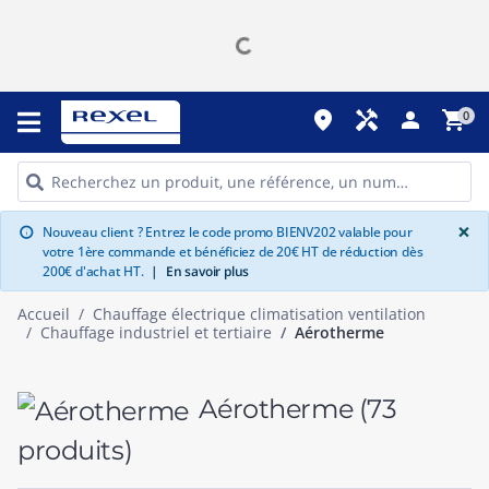
place
handyman
person
shopping_cart
0
G
×
Nouveau client ? Entrez le code promo BIENV202 valable pour
info
votre 1ère commande et bénéficiez de 20€ HT de réduction dès
200€ d'achat HT.
|
En savoir plus
Accueil
Chauffage électrique climatisation ventilation
Chauffage industriel et tertiaire
Aérotherme
Aérotherme
(73
produits)