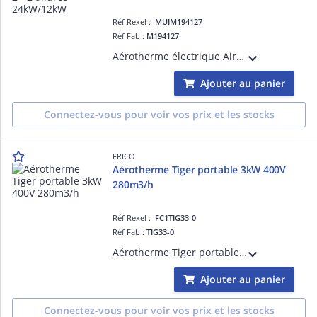
Réf Rexel :
MUIM194127
Réf Fab :
M194127
Aérotherme électrique Airpuls 2 - 24kW/12kW Tri 400V+N - Fixes - Fixation murale comprise - Boitier de commande en option - Un flux d'air longue portée directionnel et homogène - Origine France Garantie
Ajouter au panier
Connectez-vous pour voir vos prix et les stocks
FRICO
Aérotherme Tiger portable 3kW 400V
280m3/h
Réf Rexel :
FC1TIG33-0
Réf Fab :
TIG33-0
Aérotherme Tiger portable 3kW, alimentation triphasée 400V 280m3/h
Ajouter au panier
Connectez-vous pour voir vos prix et les stocks