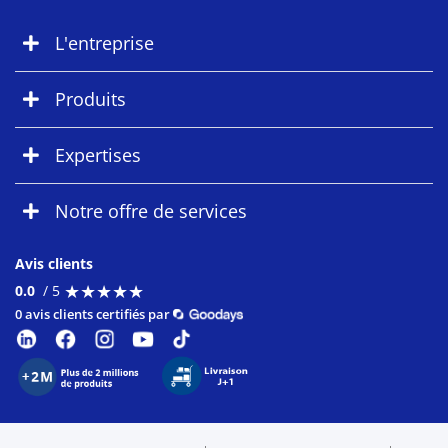
L'entreprise
Produits
Expertises
Notre offre de services
Avis clients
★
★
★
★
★
★
★
★
★
★
0.0
/ 5
0 avis clients certifiés par