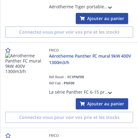
Aérotherme Tiger portable 3kW, alimentation monophasée 230V 280m3/h
Ajouter au panier
Connectez-vous pour voir vos prix et les stocks
FRICO
Aérotherme Panther FC mural 9kW 400V
1300m3/h
Réf Rexel :
FC1PNF09
Réf Fab :
PNF09
La série Panther FC 6-15 propose des aérothermes très silencieux et efficaces destinés au chauffage et à la déshumidification des ateliers, des salles de sport, des magasins et des salles de réunion, par exemple.
Ajouter au panier
Connectez-vous pour voir vos prix et les stocks
FRICO