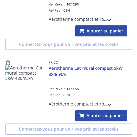
Réf Rexel :
FC1C9N
Réf Fab :
C9N
Aérotherme comptact et robuste déstiné à une utilisation fixe qui convient aux locaux tels que les petits entrepôts. Câblés en 400V 3N~ (commutable en tri 230V). IP44. Thermostat TAP16R à commander séparément.
Ajouter au panier
Connectez-vous pour voir vos prix et les stocks
FRICO
Aérotherme Cat mural compact 5kW
480m3/h
Réf Rexel :
FC1C5N
Réf Fab :
C5N
Aérotherme comptact et robuste déstiné à une utilisation fixe qui convient aux locaux tels que les petits entrepôts. Câblés en 400V 3N~ (commutable en tri 230V). IP44. Thermostat TAP16R à commander séparément.
Ajouter au panier
Connectez-vous pour voir vos prix et les stocks