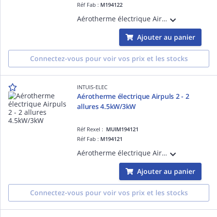
Réf Fab :
M194122
Aérotherme électrique Airpuls 2 - 6kW/4kW Mono 230V - Tri 400V+N - Fixes - Fixation murale comprise - Boitier de commande en option - Un flux d'air longue portée directionnel et homogène - Origine France Garantie
Ajouter au panier
Connectez-vous pour voir vos prix et les stocks
INTUIS-ELEC
Aérotherme électrique Airpuls 2 - 2
allures 4.5kW/3kW
Réf Rexel :
MUIM194121
Réf Fab :
M194121
Aérotherme électrique Airpuls 2 - 4,5kW/3kW Mono 230V - Tri 400V+N - Fixes - Fixation murale comprise - Boitier de commande en option - Un flux d'air longue portée directionnel et homogène - Origine France Garantie
Ajouter au panier
Connectez-vous pour voir vos prix et les stocks