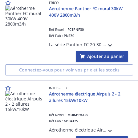
FRICO
Aérotherme Panther FC mural 30kW
400V 2800m3/h
Réf Rexel :
FC1PNF30
Réf Fab :
PNF30
La série Panther FC 20-30 propose des aérothermes silencieux et efficaces destinés au chauffage et à la déshumidification des locaux industriels et autres grands bâtiments.
Ajouter au panier
Connectez-vous pour voir vos prix et les stocks
INTUIS-ELEC
Aérotherme électrique Airpuls 2 - 2
allures 15kW/10kW
Réf Rexel :
MUIM194125
Réf Fab :
M194125
Aérotherme électrique Airpuls 2 - 15kW/10kW Tri 400V+N - Fixes - Fixation murale comprise - Boitier de commande en option - Un flux d'air longue portée directionnel et homogène - Origine France Garantie