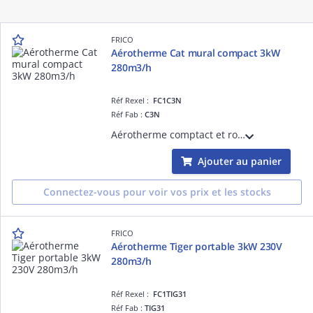
FRICO
Aérotherme Cat mural compact 3kW
280m3/h
Réf Rexel :
FC1C3N
Réf Fab :
C3N
Aérotherme comptact et robuste déstiné à une utilisation fixe qui convient aux locaux tels que les petits entrepôts. Câblés en 400V 3N~ (commutable en tri 230V). IP44. Thermostat TAP16R à commander séparément.
Ajouter au panier
Connectez-vous pour voir vos prix et les stocks
FRICO
Aérotherme Tiger portable 3kW 230V
280m3/h
Réf Rexel :
FC1TIG31
Réf Fab :
TIG31