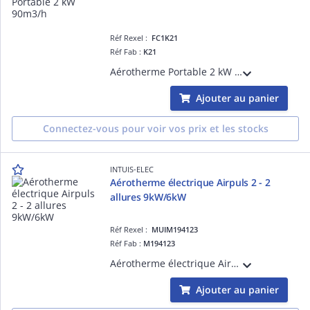
Réf Rexel :
FC1K21
Réf Fab :
K21
Aérotherme Portable 2 kW 90m3/h, coloris blanc RAL9016, poignée de transport
Ajouter au panier
Connectez-vous pour voir vos prix et les stocks
INTUIS-ELEC
Aérotherme électrique Airpuls 2 - 2
allures 9kW/6kW
Réf Rexel :
MUIM194123
Réf Fab :
M194123
Aérotherme électrique Airpuls 2 - 9kW/6kW Mono 230V - Tri 400V+N - Fixes - Fixation murale comprise - Boitier de commande en option - Un flux d'air longue portée directionnel et homogène - Origine France Garantie
Ajouter au panier