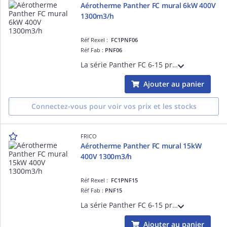
Aérotherme Panther FC mural 6kW 400V
1300m3/h
Réf Rexel :
FC1PNF06
Réf Fab :
PNF06
La série Panther FC 6-15 propose des aérothermes très silencieux et efficaces destinés au chauffage et à la déshumidification des ateliers, des salles de sport, des magasins et des salles de réunion, par exemple.
Ajouter au panier
Connectez-vous pour voir vos prix et les stocks
FRICO
Aérotherme Panther FC mural 15kW
400V 1300m3/h
Réf Rexel :
FC1PNF15
Réf Fab :
PNF15
La série Panther FC 6-15 propose des aérothermes très silencieux et efficaces destinés au chauffage et à la déshumidification des ateliers, des salles de sport, des magasins et des salles de réunion, par exemple.
Ajouter au panier